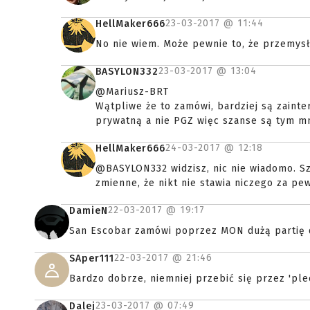
23-03-2017 @
11:44
HellMaker666
No nie wiem. Może pewnie to, że przemysł
23-03-2017 @
13:04
BASYLON332
@Mariusz-BRT
Wątpliwe że to zamówi, bardziej są zaint
prywatną a nie PGZ więc szanse są tym mn
24-03-2017 @
12:18
HellMaker666
@BASYLON332 widzisz, nic nie wiadomo. Sz
zmienne, że nikt nie stawia niczego za pew
22-03-2017 @
19:17
DamieN
San Escobar zamówi poprzez MON dużą partię d
22-03-2017 @
21:46
SAper111
Bardzo dobrze, niemniej przebić się przez 'plec
23-03-2017 @
07:49
Dalej