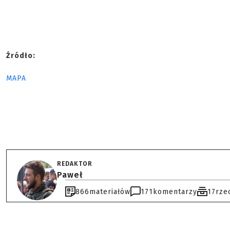
Źródło:
MAPA
REDAKTOR
Paweł
866
materiałów
171
komentarzy
17
rze