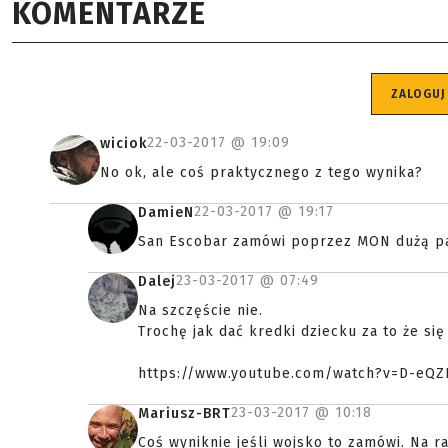
KOMENTARZE
ZALOGUJ
22-03-2017 @
19:09
wiciok
No ok, ale coś praktycznego z tego wynika?
22-03-2017 @
19:17
DamieN
San Escobar zamówi poprzez MON dużą par
23-03-2017 @
07:49
Dalej
Na szczęście nie.
Trochę jak dać kredki dziecku za to że się 
https://www.youtube.com/watch?v=D-eQZ
23-03-2017 @
10:18
Mariusz-BRT
Coś wyniknie jeśli wojsko to zamówi. Na ra