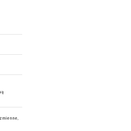
wą
 zmienne,