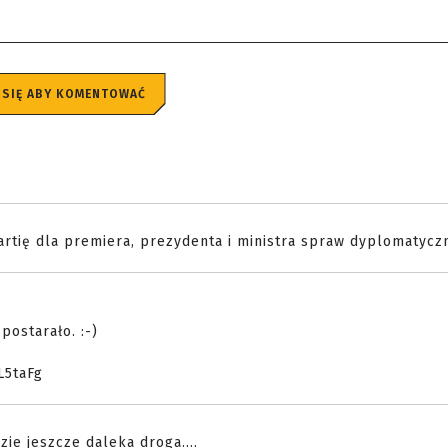
 SIĘ ABY KOMENTOWAĆ
tię dla premiera, prezydenta i ministra spraw dyplomatyczn
postarało. :-)
L5taFg
zie jeszcze daleka droga....