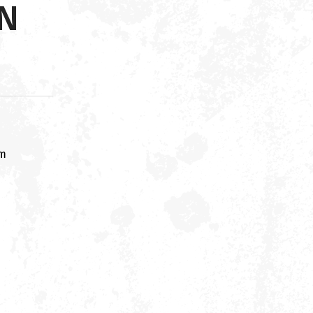
ON
om