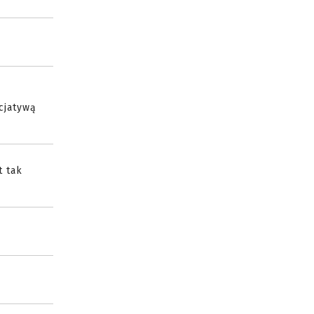
cjatywą
t tak
)