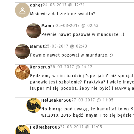
24-03-2017 @
12:21
qsher
Misiewicz dal zielone swiatlo?
25-03-2017 @
02:43
Mamut
Pewnie nawet pozował w mundurze. :)
25-03-2017 @
02:43
Mamut
Pewnie nawet pozował w mundurze. :)
26-03-2017 @
14:12
Xerberus
Będziemy w nim bardziej "specjalni" niż specjalsi,
panowie jest szkolenie? Praktyka? i wiele in
(super mi się podoba, żeby nie było) i MAPA'ą a
27-03-2017 @
11:05
HellMaker666
No biorąc pod uwagę, że kamuflaż to wz.9
wz.2010, 2016 bądź innym. I to się będzie 
27-03-2017 @
11:05
HellMaker666