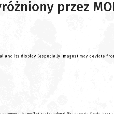
różniony przez M
al and its display (especially images) may deviate fr
zwojowego. Kamuflaż został zakwalifikowany do finału wraz z