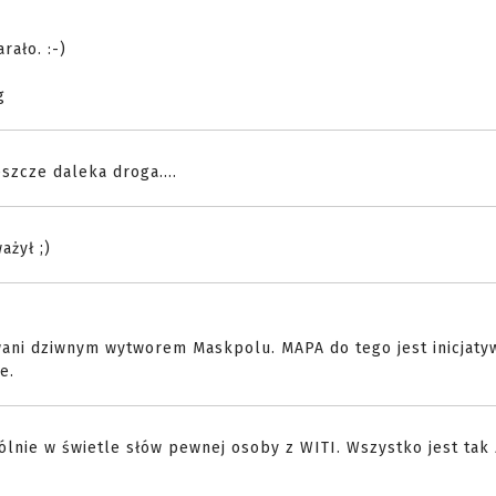
rało. :-)
g
eszcze daleka droga....
ażył ;)
wani dziwnym wytworem Maskpolu. MAPA do tego jest inicjaty
e.
lnie w świetle słów pewnej osoby z WITI. Wszystko jest tak