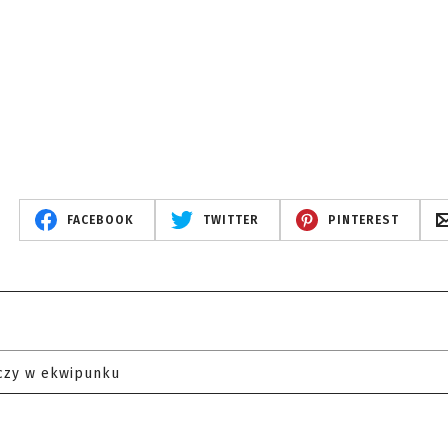
FACEBOOK
TWITTER
PINTEREST
czy w ekwipunku