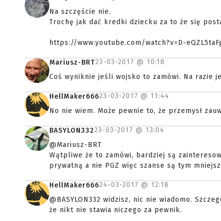
Na szczęście nie.
Trochę jak dać kredki dziecku za to że się posta
https://www.youtube.com/watch?v=D-eQZL5taF
23-03-2017 @
10:18
Mariusz-BRT
Coś wyniknie jeśli wojsko to zamówi. Na razie j
23-03-2017 @
11:44
HellMaker666
No nie wiem. Może pewnie to, że przemysł zauw
23-03-2017 @
13:04
BASYLON332
@Mariusz-BRT
Wątpliwe że to zamówi, bardziej są zaintereso
prywatną a nie PGZ więc szanse są tym mniejsz
24-03-2017 @
12:18
HellMaker666
@BASYLON332 widzisz, nic nie wiadomo. Szczegó
że nikt nie stawia niczego za pewnik.