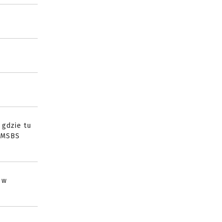
o gdzie tu
d MSBS
 w