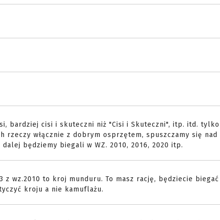
 bardziej cisi i skuteczni niż "Cisi i Skuteczni", itp. itd. tylk
nych rzeczy włącznie z dobrym osprzętem, spuszczamy się na
 dalej będziemy biegali w WZ. 2010, 2016, 2020 itp.
3 z wz.2010 to kroj munduru. To masz rację, będziecie biegać
tyczyć kroju a nie kamuflażu.