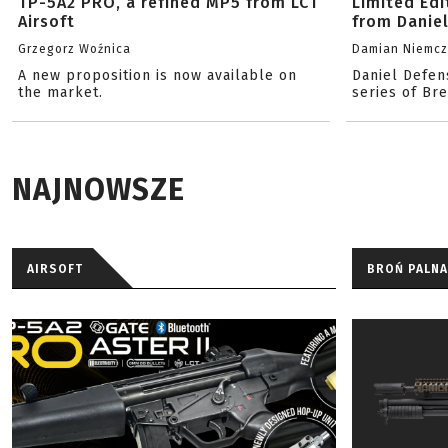
TP-5A2 PRO, a refined MP5 from LCT
Limited Ed
Airsoft
from Danie
Grzegorz Woźnica
Damian Niemc
A new proposition is now available on
Daniel Defen
the market.
series of Br
NAJNOWSZE
AIRSOFT
BROŃ PALNA