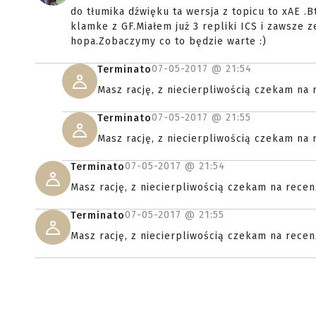
do tłumika dźwięku ta wersja z topicu to xAE .B
klamke z GF.Miałem już 3 repliki ICS i zawsze 
hopa.Zobaczymy co to będzie warte :)
07-05-2017 @
21:54
Terminato
Masz rację, z niecierpliwością czekam na r
07-05-2017 @
21:55
Terminato
Masz rację, z niecierpliwością czekam na r
07-05-2017 @
21:54
Terminato
Masz rację, z niecierpliwością czekam na recenz
07-05-2017 @
21:55
Terminato
Masz rację, z niecierpliwością czekam na recenz