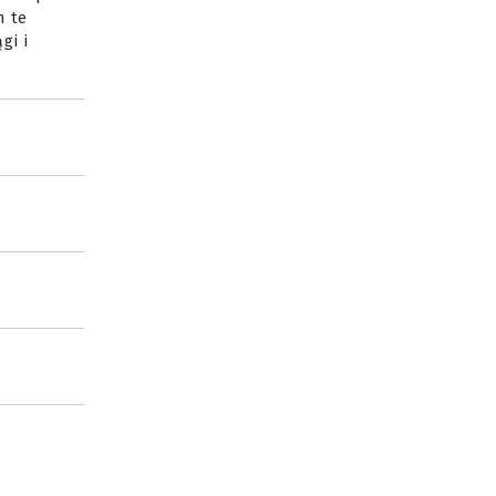
m te
gi i