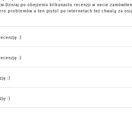
tw.Dzisiaj po obejżeniu kilkunastu recenzji w necie zamówiłe
zero problemów a ten pistol po internetach też chwalą za osią
ecenzję :)
ecenzję :)
ję :)
ję :)