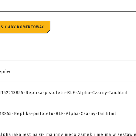
 SIĘ ABY KOMENTOWAĆ
lepów
l-1152213855-Replika-pistoletu-BLE-Alpha-Czarny-Tan.html
2213855-Replika-pistoletu-BLE-Alpha-Czarny-Tan.html
lpha jaka jest na GF ma inny nieco zamek i nie ma w zestawi