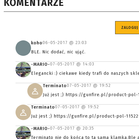
KOMENTARZE
ZALOGUJ
06-05-2017 @
23:03
koho
BLE. Nic dodać, nic ująć.
07-05-2017 @
14:03
-MARIO-
Elegancki :) ciekawe kiedy trafi do naszych sk
07-05-2017 @
19:52
Terminato
Już jest ;) https://gunfire.pl/product-po
07-05-2017 @
19:52
Terminato
Już jest ;) https://gunfire.pl/product-pol-115
07-05-2017 @
20:35
-MARIO-
Terminato nie do końca to ta sama klamka.Ble a