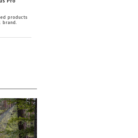
us Pro
ced products
l brand.