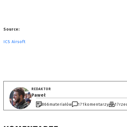
Source:
ICS Airsoft
REDAKTOR
Paweł
866
materiałów
171
komentarzy
17
rze