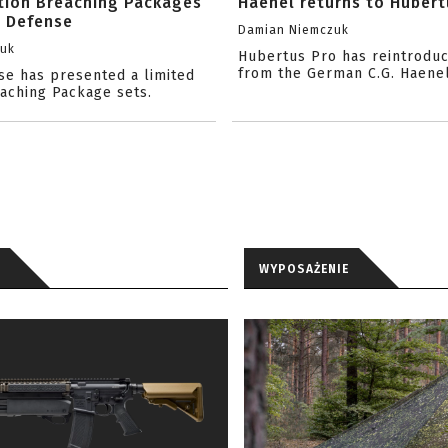
ition Breaching Packages
Haenel returns to Hubert
l Defense
Damian Niemczuk
zuk
Hubertus Pro has reintrodu
from the German C.G. Haene
se has presented a limited
eaching Package sets.
WYPOSAŻENIE