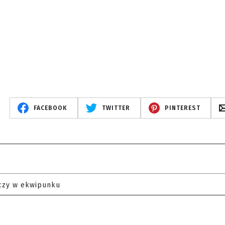
FACEBOOK
TWITTER
PINTEREST
czy w ekwipunku