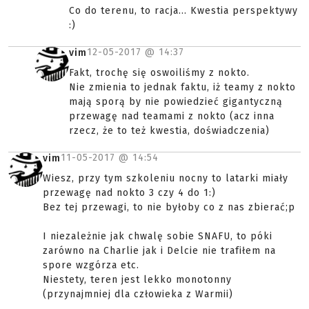
Co do terenu, to racja... Kwestia perspektywy
:)
12-05-2017 @
14:37
vim
Fakt, trochę się oswoiliśmy z nokto.
Nie zmienia to jednak faktu, iż teamy z nokto
mają sporą by nie powiedzieć gigantyczną
przewagę nad teamami z nokto (acz inna
rzecz, że to też kwestia, doświadczenia)
11-05-2017 @
14:54
vim
Wiesz, przy tym szkoleniu nocny to latarki miały
przewagę nad nokto 3 czy 4 do 1:)
Bez tej przewagi, to nie byłoby co z nas zbierać;p
I niezależnie jak chwalę sobie SNAFU, to póki
zarówno na Charlie jak i Delcie nie trafiłem na
spore wzgórza etc.
Niestety, teren jest lekko monotonny
(przynajmniej dla człowieka z Warmii)