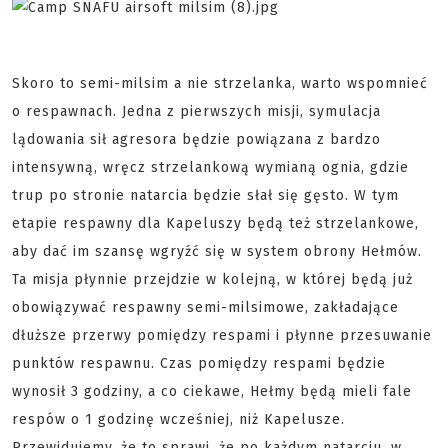
Skoro to semi-milsim a nie strzelanka, warto wspomnieć
o respawnach. Jedna z pierwszych misji, symulacja
lądowania sił agresora będzie powiązana z bardzo
intensywną, wręcz strzelankową wymianą ognia, gdzie
trup po stronie natarcia będzie słał się gęsto. W tym
etapie respawny dla Kapeluszy będą też strzelankowe,
aby dać im szansę wgryźć się w system obrony Hełmów.
Ta misja płynnie przejdzie w kolejną, w której będą już
obowiązywać respawny semi-milsimowe, zakładające
dłuższe przerwy pomiędzy respami i płynne przesuwanie
punktów respawnu. Czas pomiędzy respami będzie
wynosił 3 godziny, a co ciekawe, Hełmy będą mieli fale
respów o 1 godzinę wcześniej, niż Kapelusze.
Przewidujemy, że to sprawi, że po każdym natarciu, w