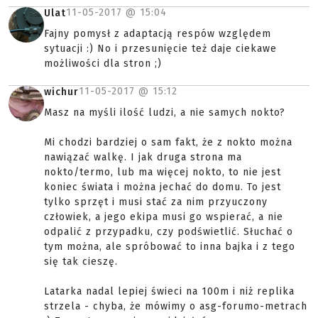
11-05-2017 @
15:04
Ulat
Fajny pomysł z adaptacją respów względem
sytuacji :) No i przesunięcie też daje ciekawe
możliwości dla stron ;)
11-05-2017 @
15:12
wichur
Masz na myśli ilość ludzi, a nie samych nokto?
Mi chodzi bardziej o sam fakt, że z nokto można
nawiązać walkę. I jak druga strona ma
nokto/termo, lub ma więcej nokto, to nie jest
koniec świata i można jechać do domu. To jest
tylko sprzęt i musi stać za nim przyuczony
człowiek, a jego ekipa musi go wspierać, a nie
odpalić z przypadku, czy podświetlić. Słuchać o
tym można, ale spróbować to inna bajka i z tego
się tak cieszę.
Latarka nadal lepiej świeci na 100m i niż replika
strzela - chyba, że mówimy o asg-forumo-metrach