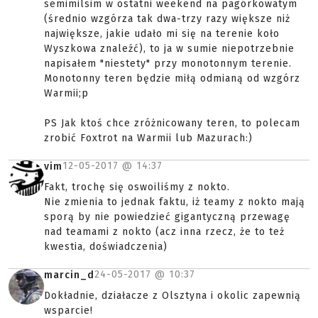
semimilsim w ostatni weekend na pagórkowatym
(średnio wzgórza tak dwa-trzy razy większe niż
największe, jakie udało mi się na terenie koło
Wyszkowa znaleźć), to ja w sumie niepotrzebnie
napisałem "niestety" przy monotonnym terenie.
Monotonny teren będzie miłą odmianą od wzgórz
Warmii;p
PS Jak ktoś chce zróżnicowany teren, to polecam
zrobić Foxtrot na Warmii lub Mazurach:)
12-05-2017 @
14:37
vim
Fakt, trochę się oswoiliśmy z nokto.
Nie zmienia to jednak faktu, iż teamy z nokto mają
sporą by nie powiedzieć gigantyczną przewagę
nad teamami z nokto (acz inna rzecz, że to też
kwestia, doświadczenia)
24-05-2017 @
10:37
marcin_d
Dokładnie, działacze z Olsztyna i okolic zapewnią
wsparcie!