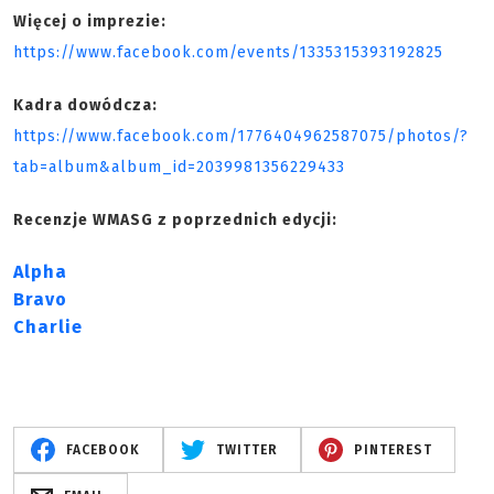
Więcej o imprezie:
https://www.facebook.com/events/1335315393192825
Kadra dowódcza:
https://www.facebook.com/1776404962587075/photos/?
tab=album&album_id=2039981356229433
Recenzje WMASG z poprzednich edycji:
Alpha
Bravo
Charlie
FACEBOOK
TWITTER
PINTEREST