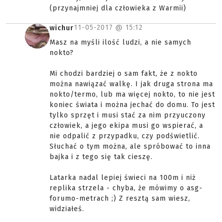
(przynajmniej dla człowieka z Warmii)
11-05-2017 @
15:12
wichur
Masz na myśli ilość ludzi, a nie samych
nokto?
Mi chodzi bardziej o sam fakt, że z nokto
można nawiązać walkę. I jak druga strona ma
nokto/termo, lub ma więcej nokto, to nie jest
koniec świata i można jechać do domu. To jest
tylko sprzęt i musi stać za nim przyuczony
człowiek, a jego ekipa musi go wspierać, a
nie odpalić z przypadku, czy podświetlić.
Słuchać o tym można, ale spróbować to inna
bajka i z tego się tak cieszę.
Latarka nadal lepiej świeci na 100m i niż
replika strzela - chyba, że mówimy o asg-
forumo-metrach ;) Z resztą sam wiesz,
widziałeś.