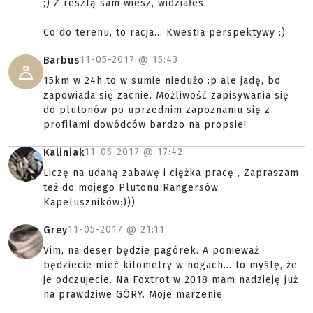
;) Z resztą sam wiesz, widziałeś.
Co do terenu, to racja... Kwestia perspektywy :)
11-05-2017 @
15:43
Barbus
15km w 24h to w sumie niedużo :p ale jadę, bo
zapowiada się zacnie. Możliwość zapisywania się
do plutonów po uprzednim zapoznaniu się z
profilami dowódców bardzo na propsie!
11-05-2017 @
17:42
Kaliniak
Liczę na udaną zabawę i ciężka pracę , Zapraszam
też do mojego Plutonu Rangersów
Kapeluszników:)))
11-05-2017 @
21:11
Grey
Vim, na deser będzie pagórek. A ponieważ
będziecie mieć kilometry w nogach... to myślę, że
je odczujecie. Na Foxtrot w 2018 mam nadzieję już
na prawdziwe GÓRY. Moje marzenie.