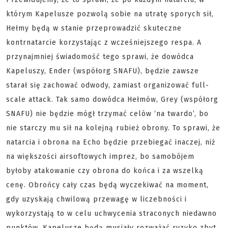
którym Kapelusze pozwolą sobie na utratę sporych sił,
Hełmy będą w stanie przeprowadzić skuteczne
kontrnatarcie korzystając z wcześniejszego respa. A
przynajmniej świadomość tego sprawi, że dowódca
Kapeluszy, Ender (współorg SNAFU), będzie zawsze
starał się zachować odwody, zamiast organizować full-
scale attack. Tak samo dowódca Hełmów, Grey (współorg
SNAFU) nie będzie mógł trzymać celów ‘na twardo’, bo
nie starczy mu sił na kolejną rubież obrony. To sprawi, że
natarcia i obrona na Echo będzie przebiegać inaczej, niż
na większości airsoftowych imprez, bo samobójem
byłoby atakowanie czy obrona do końca i za wszelką
cenę. Obrońcy cały czas będą wyczekiwać na moment,
gdy uzyskają chwilową przewagę w liczebności i
wykorzystają to w celu uchwycenia straconych niedawno
punktów. Kapelusze będą musiały rozważać ryzyko zbyt