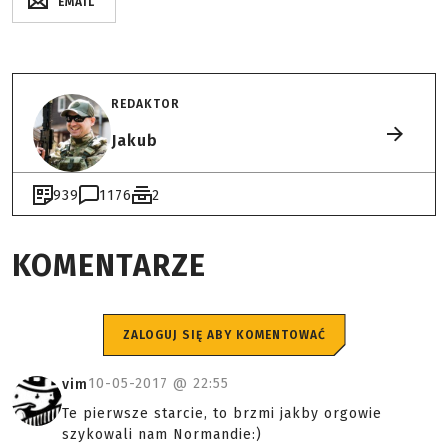
EMAIL
REDAKTOR
Jakub
939
1176
2
KOMENTARZE
ZALOGUJ SIĘ ABY KOMENTOWAĆ
10-05-2017 @
22:55
vim
Te pierwsze starcie, to brzmi jakby orgowie
szykowali nam Normandie:)