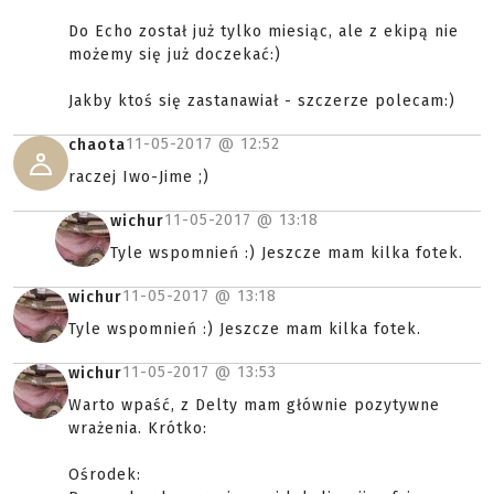
Do Echo został już tylko miesiąc, ale z ekipą nie
możemy się już doczekać:)
Jakby ktoś się zastanawiał - szczerze polecam:)
11-05-2017 @
12:52
chaota
raczej Iwo-Jime ;)
11-05-2017 @
13:18
wichur
Tyle wspomnień :) Jeszcze mam kilka fotek.
11-05-2017 @
13:18
wichur
Tyle wspomnień :) Jeszcze mam kilka fotek.
11-05-2017 @
13:53
wichur
Warto wpaść, z Delty mam głównie pozytywne
wrażenia. Krótko:
Ośrodek: