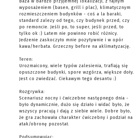
Baza w bardzo przyjemnej lokalizacji, z fajnym
wyposażeniem (basen, grill i plac), klimatycznym
rozmieszczeniem budynków - coś a la baraki,
standard zalezy od tego, czy budynek przed, czy
po remoncie. Jeśli po, to super, jeśli przed, to
tylko ok :) Latem nie powinno robić różnicy.
Jedzenie zaskoczyło mnie pozytywnie i w opór
kawa/herbata. Grzeczny before na aklimatyzację.
Teren:
Urozmaicony, wiele typów zalesienia, trafiają się
opuszczone budynki, spore wzgórza, większe doły.
Jest co zwiedzać. Ciekawym tego desantu :)
Rozgrywka:
Scenariusz nocny i ćwiczebne następnego dnia -
było dynamicznie, dużo się działo i widać było, że
wszyscy pracują i dają z siebie wiele. Dobre było,
że gra zachowała charakter ćwiczebny i podział na
atak/obronę pozostał.
Podsumowując: