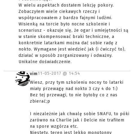
W wielu aspektach dostałem lekcję pokory.
Zobaczyłem wiele ciekawych rzeczy i
współpracowałem z bardzo fajnymi ludźmi.
Wisienką na torcie było nocne szkolenie i
scenariusz - okazuje się, że ogar i umiejętności są
w stanie skompensować braki techniczne, a
konkretnie latarkami można dać sobie radę z
nokto. Wymagane jest wiedzieć jak (i ćwiczyć to),
działać w sposób zorganizowany i odważny.
Unikalne doświadczenie.
11-05-2017 @
14:54
vim
Wiesz, przy tym szkoleniu nocny to latarki
miały przewagę nad nokto 3 czy 4 do 1:)
Bez tej przewagi, to nie byłoby co z nas
zbierać;p
I niezależnie jak chwalę sobie SNAFU, to póki
zarówno na Charlie jak i Delcie nie trafiłem
na spore wzgórza etc.
Niestety, teren jest lekko monotonny