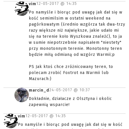
12-05-2017 @
14:35
vim
Po namyśle i biorąc pod uwagę jak dał się w
kość semimilsim w ostatni weekend na
pagórkowatym (średnio wzgórza tak dwa-trzy
razy większe niż największe, jakie udało mi
się na terenie koło Wyszkowa znaleźć), to ja
w sumie niepotrzebnie napisałem "niestety"
przy monotonnym terenie. Monotonny teren
będzie miłą odmianą od wzgórz Warmii;p
PS Jak ktoś chce zróżnicowany teren, to
polecam zrobić Foxtrot na Warmii lub
Mazurach:)
24-05-2017 @
10:37
marcin_d
Dokładnie, działacze z Olsztyna i okolic
zapewnią wsparcie!
12-05-2017 @
14:35
vim
Po namyśle i biorąc pod uwagę jak dał się w kość