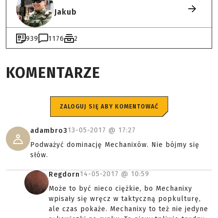
Jakub
939
1176
2
KOMENTARZE
ZALOGUJ SIĘ ABY KOMENTOWAĆ
13-05-2017 @
17:27
adambro3
Podważyć dominację Mechanixów. Nie bójmy się
słów.
14-05-2017 @
10:59
Regdorn
Może to być nieco ciężkie, bo Mechanixy
wpisały się wręcz w taktyczną popkulturę,
ale czas pokaże. Mechanixy to też nie jedyne