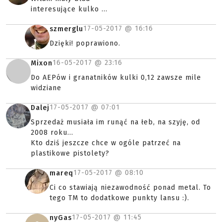
interesujące kulko ...
17-05-2017 @
16:16
szmerglu
Dzięki! poprawiono.
16-05-2017 @
23:16
Mixon
Do AEPów i granatników kulki 0,12 zawsze mile
widziane
17-05-2017 @
07:01
Dalej
Sprzedaż musiała im runąć na łeb, na szyję, od
2008 roku...
Kto dziś jeszcze chce w ogóle patrzeć na
plastikowe pistolety?
17-05-2017 @
08:10
mareq
Ci co stawiają niezawodność ponad metal. To
tego TM to dodatkowe punkty lansu :).
17-05-2017 @
11:45
nyGas