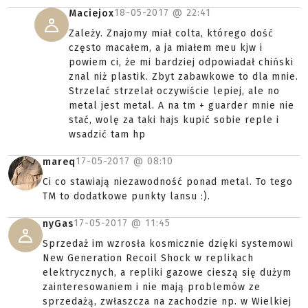
18-05-2017 @
22:41
Maciejox
Zależy. Znajomy miał colta, którego dość
często macałem, a ja miałem meu kjw i
powiem ci, że mi bardziej odpowiadał chiński
znal niż plastik. Zbyt zabawkowe to dla mnie.
Strzelać strzelał oczywiście lepiej, ale no
metal jest metal. A na tm + guarder mnie nie
stać, wolę za taki hajs kupić sobie reple i
wsadzić tam hp
17-05-2017 @
08:10
mareq
Ci co stawiają niezawodność ponad metal. To tego
TM to dodatkowe punkty lansu :).
17-05-2017 @
11:45
nyGas
Sprzedaż im wzrosła kosmicznie dzięki systemowi
New Generation Recoil Shock w replikach
elektrycznych, a repliki gazowe cieszą się dużym
zainteresowaniem i nie mają problemów ze
sprzedażą, zwłaszcza na zachodzie np. w Wielkiej