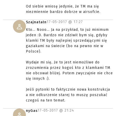
Od siebie wniosę jedynie, że TM ma się
niezmiennie bardzo dobrze w airsofcie.
17-05-2017 @
17:27
Szajnatałn
Kto... Nooo... Ja na przykład, to już minimum
jeden :D. Bardzo nie zdziwił bym się, gdyby
klamki TM były najlepiej sprzedającymi się
gaziakami na świecie (bo na pewno nie w
Polsce).
Wydaje mi się, że to jest niemożliwe do
zrozumienia przez kogoś kto z klamkami TM
nie obcował bliżej. Potem zwyczajnie nie chce
się innych :).
Jeśli pytonki to faktycznie nowa konstrukcja
a nie odkurzenie starej to muszę poszukać
czegoś na ten temat.
17-05-2017 @
21:24
nyGas