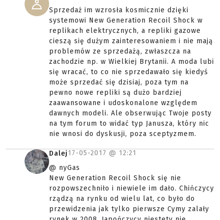
Sprzedaż im wzrosła kosmicznie dzięki
systemowi New Generation Recoil Shock w
replikach elektrycznych, a repliki gazowe
cieszą się dużym zainteresowaniem i nie mają
problemów ze sprzedażą, zwłaszcza na
zachodzie np. w Wielkiej Brytanii. A moda lubi
się wracać, to co nie sprzedawało się kiedyś
może sprzedać się dzisiaj, poza tym na
pewno nowe repliki są dużo bardziej
zaawansowane i udoskonalone względem
dawnych modeli. Ale obserwując Twoje posty
na tym forum to widać typ Janusza, który nic
nie wnosi do dyskusji, poza sceptyzmem.
17-05-2017 @
12:21
Dalej
@ nyGas
New Generation Recoil Shock się nie
rozpowszechniło i niewiele im dało. Chińczycy
rządzą na rynku od wielu lat, co było do
przewidzenia jak tylko pierwsze Cymy zalały
rynek w 2008, Japończycy niestety nie