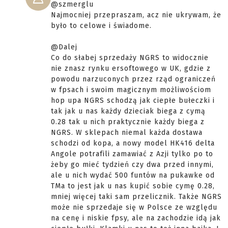
@szmerglu
Najmocniej przepraszam, acz nie ukrywam, że
było to celowe i świadome.
@Dalej
Co do słabej sprzedaży NGRS to widocznie
nie znasz rynku ersoftowego w UK, gdzie z
powodu narzuconych przez rząd ograniczeń
w fpsach i swoim magicznym możliwościom
hop upa NGRS schodzą jak ciepłe bułeczki i
tak jak u nas każdy dzieciak biega z cymą
0.28 tak u nich praktycznie każdy biega z
NGRS. W sklepach niemal każda dostawa
schodzi od kopa, a nowy model HK416 delta
Angole potrafili zamawiać z Azji tylko po to
żeby go mieć tydzień czy dwa przed innymi,
ale u nich wydać 500 funtów na pukawke od
TMa to jest jak u nas kupić sobie cymę 0.28,
mniej więcej taki sam przelicznik. Także NGRS
może nie sprzedaje się w Polsce ze względu
na cenę i niskie fpsy, ale na zachodzie idą jak