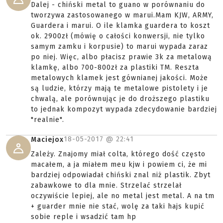
Dalej - chiński metal to guano w porównaniu do
tworzywa zastosowanego w marui.Mam KJW, ARMY,
Guardera i marui. O ile klamka guardera to koszt
ok. 2900zł (mówię o całości konwersji, nie tylko
samym zamku i korpusie) to marui wypada zaraz
po niej. Więc, albo płacisz prawie 3k za metalową
klamkę, albo 700-800zł za plastiki TM. Reszta
metalowych klamek jest gównianej jakości. Może
są ludzie, którzy mają te metalowe pistolety i je
chwalą, ale porównując je do droższego plastiku
to jednak kompozyt wypada zdecydowanie bardziej
"realnie".
18-05-2017 @
22:41
Maciejox
Zależy. Znajomy miał colta, którego dość często
macałem, a ja miałem meu kjw i powiem ci, że mi
bardziej odpowiadał chiński znal niż plastik. Zbyt
zabawkowe to dla mnie. Strzelać strzelał
oczywiście lepiej, ale no metal jest metal. A na tm
+ guarder mnie nie stać, wolę za taki hajs kupić
sobie reple i wsadzić tam hp