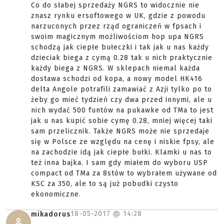
Co do słabej sprzedaży NGRS to widocznie nie
znasz rynku ersoftowego w UK, gdzie z powodu
narzuconych przez rząd ograniczeń w fpsach i
swoim magicznym możliwościom hop upa NGRS
schodzą jak ciepłe bułeczki i tak jak u nas każdy
dzieciak biega z cymą 0.28 tak u nich praktycznie
każdy biega z NGRS. W sklepach niemal każda
dostawa schodzi od kopa, a nowy model HK416
delta Angole potrafili zamawiać z Azji tylko po to
żeby go mieć tydzień czy dwa przed innymi, ale u
nich wydać 500 funtów na pukawke od TMa to jest
jak u nas kupić sobie cymę 0.28, mniej więcej taki
sam przelicznik. Także NGRS może nie sprzedaje
się w Polsce ze względu na cenę i niskie fpsy, ale
na zachodzie idą jak ciepłe bułki. Klamki u nas to
też inna bajka. I sam gdy miałem do wyboru USP
compact od TMa za 8stów to wybrałem używane od
KSC za 350, ale to są już pobudki czysto
ekonomiczne.
18-05-2017 @
14:28
mikadorus