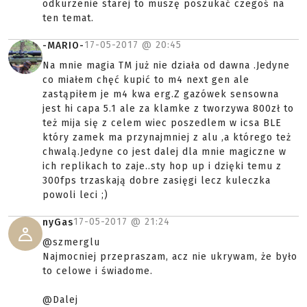
odkurzenie starej to muszę poszukać czegoś na
ten temat.
17-05-2017 @
20:45
-MARIO-
Na mnie magia TM już nie działa od dawna .Jedyne
co miałem chęć kupić to m4 next gen ale
zastąpiłem je m4 kwa erg.Z gazówek sensowna
jest hi capa 5.1 ale za klamke z tworzywa 800zł to
też mija się z celem wiec poszedlem w icsa BLE
który zamek ma przynajmniej z alu ,a którego też
chwalą.Jedyne co jest dalej dla mnie magiczne w
ich replikach to zaje..sty hop up i dzięki temu z
300fps trzaskają dobre zasięgi lecz kuleczka
powoli leci ;)
17-05-2017 @
21:24
nyGas
@szmerglu
Najmocniej przepraszam, acz nie ukrywam, że było
to celowe i świadome.
@Dalej