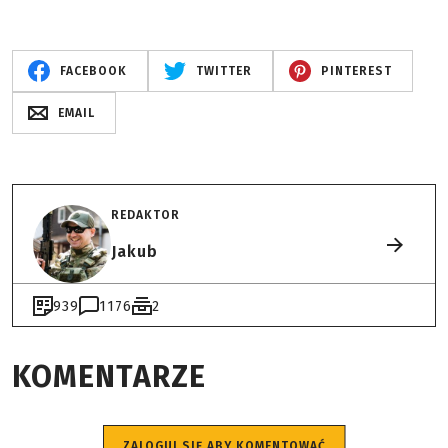
FACEBOOK
TWITTER
PINTEREST
EMAIL
REDAKTOR
Jakub
939
1176
2
KOMENTARZE
ZALOGUJ SIĘ ABY KOMENTOWAĆ