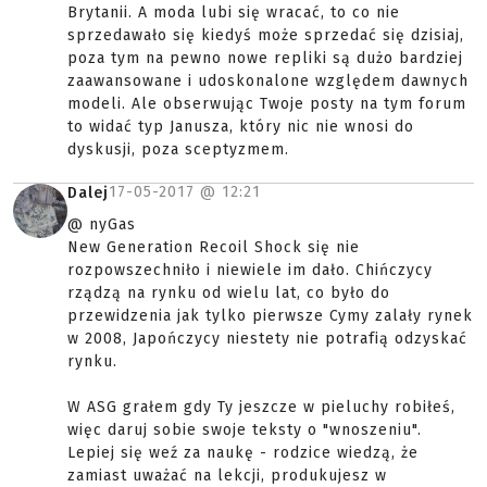
Brytanii. A moda lubi się wracać, to co nie
sprzedawało się kiedyś może sprzedać się dzisiaj,
poza tym na pewno nowe repliki są dużo bardziej
zaawansowane i udoskonalone względem dawnych
modeli. Ale obserwując Twoje posty na tym forum
to widać typ Janusza, który nic nie wnosi do
dyskusji, poza sceptyzmem.
17-05-2017 @
12:21
Dalej
@ nyGas
New Generation Recoil Shock się nie
rozpowszechniło i niewiele im dało. Chińczycy
rządzą na rynku od wielu lat, co było do
przewidzenia jak tylko pierwsze Cymy zalały rynek
w 2008, Japończycy niestety nie potrafią odzyskać
rynku.
W ASG grałem gdy Ty jeszcze w pieluchy robiłeś,
więc daruj sobie swoje teksty o "wnoszeniu".
Lepiej się weź za naukę - rodzice wiedzą, że
zamiast uważać na lekcji, produkujesz w