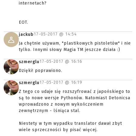
internetach?
EOT.
17-05-2017 @
14:54
jackub
Ja chętnie używam, "plastikowych pistoletów" i nie
tylko. Innymi słowy Magia TM jeszcze działa :)
17-05-2017 @
16:16
szmerglu
Dzięki! poprawiono.
17-05-2017 @
16:19
szmerglu
Z tego co udaje się rozszyfrować z japońskiego to
są to nowe wersje Pythonów. Natomiast Detonicsa
wprowadzono z nowym wykończeniem
zewnętrznym - lśniąca stal.
Niestety w tym wypadku translator dawał zbyt
wiele sprzeczności by pisać więcej.