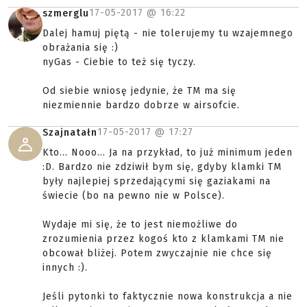
17-05-2017 @
16:22
szmerglu
Dalej hamuj piętą - nie tolerujemy tu wzajemnego
obrażania się :)
nyGas - Ciebie to też się tyczy.
Od siebie wniosę jedynie, że TM ma się
niezmiennie bardzo dobrze w airsofcie.
17-05-2017 @
17:27
Szajnatałn
Kto... Nooo... Ja na przykład, to już minimum jeden
:D. Bardzo nie zdziwił bym się, gdyby klamki TM
były najlepiej sprzedającymi się gaziakami na
świecie (bo na pewno nie w Polsce).
Wydaje mi się, że to jest niemożliwe do
zrozumienia przez kogoś kto z klamkami TM nie
obcował bliżej. Potem zwyczajnie nie chce się
innych :).
Jeśli pytonki to faktycznie nowa konstrukcja a nie