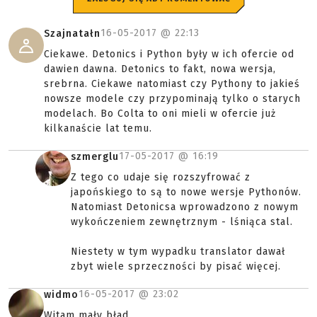
16-05-2017 @
22:13
Szajnatałn
Ciekawe. Detonics i Python były w ich ofercie od
dawien dawna. Detonics to fakt, nowa wersja,
srebrna. Ciekawe natomiast czy Pythony to jakieś
nowsze modele czy przypominają tylko o starych
modelach. Bo Colta to oni mieli w ofercie już
kilkanaście lat temu.
17-05-2017 @
16:19
szmerglu
Z tego co udaje się rozszyfrować z
japońskiego to są to nowe wersje Pythonów.
Natomiast Detonicsa wprowadzono z nowym
wykończeniem zewnętrznym - lśniąca stal.
Niestety w tym wypadku translator dawał
zbyt wiele sprzeczności by pisać więcej.
16-05-2017 @
23:02
widmo
Witam mały bład