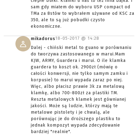
ciepłe bułki. Klamki u nas to też inna bajka. I
sam gdy miałem do wyboru USP compact od
TMa za 8stów to wybrałem używane od KSC za
350, ale to są już pobudki czysto
ekonomiczne.
18-05-2017 @
14:28
mikadorus
Dalej - chiński metal to guano w porównaniu
do tworzywa zastosowanego w marui.Mam
KJW, ARMY, Guardera i marui. O ile klamka
guardera to koszt ok. 2900zł (mówię o
całości konwersji, nie tylko samym zamku i
korpusie) to marui wypada zaraz po niej.
Więc, albo płacisz prawie 3k za metalową
klamkę, albo 700-800zł za plastiki TM.
Reszta metalowych klamek jest gównianej
jakości. Może są ludzie, którzy mają te
metalowe pistolety i je chwalą, ale
porównując je do droższego plastiku to
jednak kompozyt wypada zdecydowanie
bardziej "realnie".