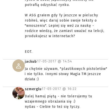
potrafią odzyskać rynku.
W ASG grałem gdy Ty jeszcze w pieluchy
robiłeś, więc daruj sobie swoje teksty o
"wnoszeniu". Lepiej się weź za naukę -
rodzice wiedzą, że zamiast uważać na lekcji,
produkujesz w internetach?
EOT.
17-05-2017 @
14:54
jackub
Ja chętnie używam, "plastikowych pistoletów"
i nie tylko. Innymi słowy Magia TM jeszcze
działa :)
17-05-2017 @
16:22
szmerglu
Dalej hamuj piętą - nie tolerujemy tu
wzajemnego obrażania się :)
nyGas - Ciebie to też się tyczy.