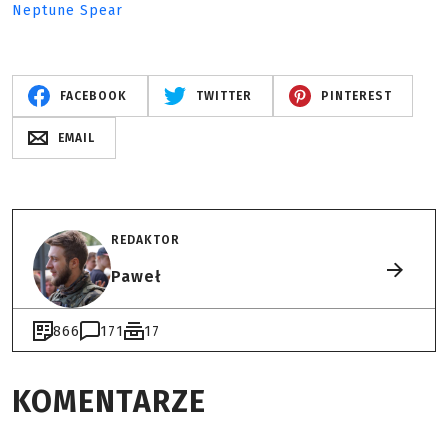
Neptune Spear
FACEBOOK
TWITTER
PINTEREST
EMAIL
REDAKTOR
Paweł
866
171
17
KOMENTARZE