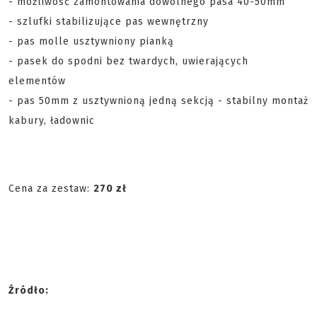
- możliwość zamontowania dowolnego pasa 40-50mm
- szlufki stabilizujące pas wewnętrzny
- pas molle usztywniony pianką
- pasek do spodni bez twardych, uwierających
elementów
- pas 50mm z usztywnioną jedną sekcją - stabilny montaż
kabury, ładownic
Cena za zestaw:
270 zł
Źródło: