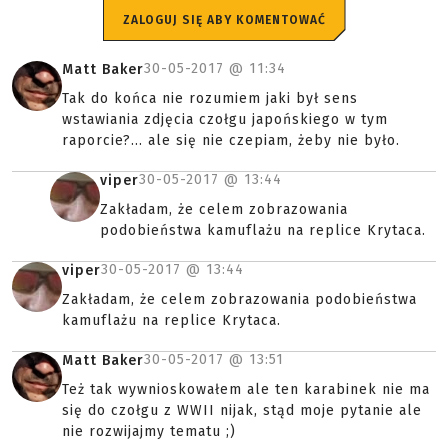
ZALOGUJ SIĘ ABY KOMENTOWAĆ
30-05-2017 @
11:34
Matt Baker
Tak do końca nie rozumiem jaki był sens
wstawiania zdjęcia czołgu japońskiego w tym
raporcie?... ale się nie czepiam, żeby nie było.
30-05-2017 @
13:44
viper
Zakładam, że celem zobrazowania
podobieństwa kamuflażu na replice Krytaca.
30-05-2017 @
13:44
viper
Zakładam, że celem zobrazowania podobieństwa
kamuflażu na replice Krytaca.
30-05-2017 @
13:51
Matt Baker
Też tak wywnioskowałem ale ten karabinek nie ma
się do czołgu z WWII nijak, stąd moje pytanie ale
nie rozwijajmy tematu ;)