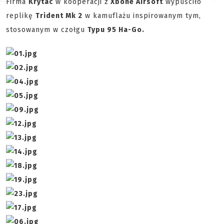
Firma
Krytac
w kooperacji z
Xbone Airsoft
wypuściło
replikę
Trident Mk 2
w kamuflażu inspirowanym tym,
stosowanym w czołgu
Typu 95 Ha-Go.