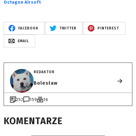
Octagon Airsoft
FACEBOOK
TWITTER
PINTEREST
EMAIL
REDAKTOR
Bolesław
252
159
16
KOMENTARZE