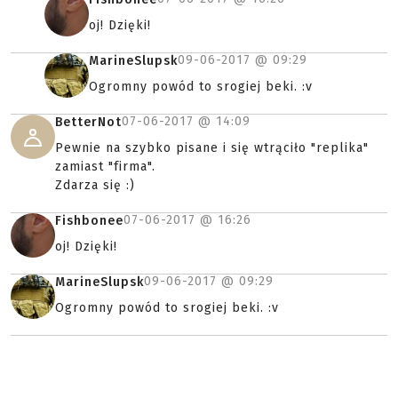
oj! Dzięki!
09-06-2017 @
09:29
MarineSlupsk
Ogromny powód to srogiej beki. :v
07-06-2017 @
14:09
BetterNot
Pewnie na szybko pisane i się wtrąciło "replika"
zamiast "firma".
Zdarza się :)
07-06-2017 @
16:26
Fishbonee
oj! Dzięki!
09-06-2017 @
09:29
MarineSlupsk
Ogromny powód to srogiej beki. :v