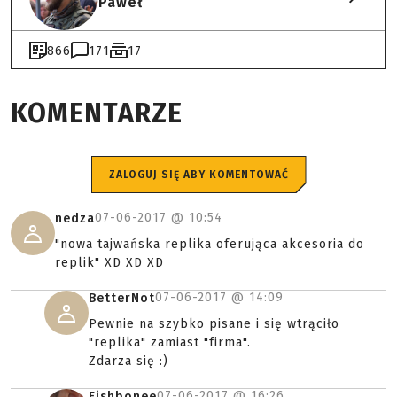
Paweł
866
171
17
KOMENTARZE
ZALOGUJ SIĘ ABY KOMENTOWAĆ
07-06-2017 @
10:54
nedza
"nowa tajwańska replika oferująca akcesoria do
replik" XD XD XD
07-06-2017 @
14:09
BetterNot
Pewnie na szybko pisane i się wtrąciło
"replika" zamiast "firma".
Zdarza się :)
07-06-2017 @
16:26
Fishbonee