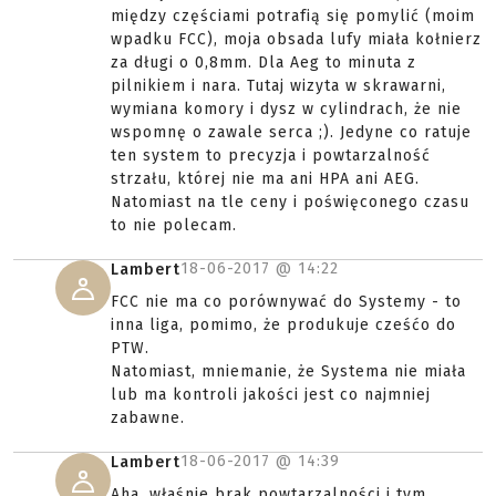
między częściami potrafią się pomylić (moim
wpadku FCC), moja obsada lufy miała kołnierz
za długi o 0,8mm. Dla Aeg to minuta z
pilnikiem i nara. Tutaj wizyta w skrawarni,
wymiana komory i dysz w cylindrach, że nie
wspomnę o zawale serca ;). Jedyne co ratuje
ten system to precyzja i powtarzalność
strzału, której nie ma ani HPA ani AEG.
Natomiast na tle ceny i poświęconego czasu
to nie polecam.
18-06-2017 @
14:22
Lambert
FCC nie ma co porównywać do Systemy - to
inna liga, pomimo, że produkuje cześćo do
PTW.
Natomiast, mniemanie, że Systema nie miała
lub ma kontroli jakości jest co najmniej
zabawne.
18-06-2017 @
14:39
Lambert
Aha, właśnie brak powtarzalności i tym