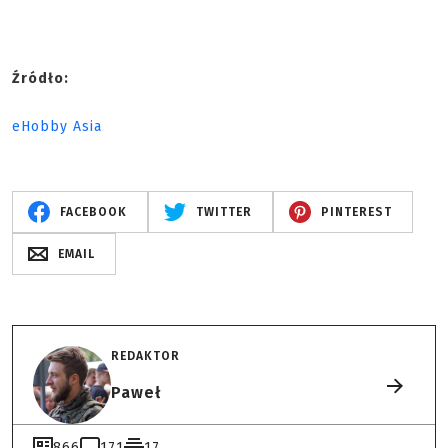
Źródło:
eHobby Asia
FACEBOOK
TWITTER
PINTEREST
EMAIL
REDAKTOR
Paweł
866
171
17