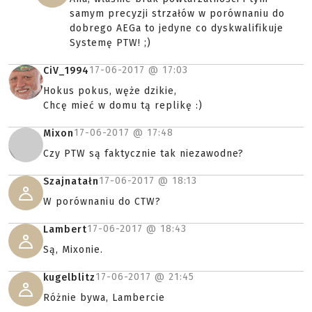
samym precyzji strzałów w porównaniu do
dobrego AEGa to jedyne co dyskwalifikuje
Systemę PTW! ;)
17-06-2017 @
17:03
CiV_1994
Hokus pokus, węże dzikie,
Chcę mieć w domu tą replikę :)
17-06-2017 @
17:48
Mixon
Czy PTW są faktycznie tak niezawodne?
17-06-2017 @
18:13
Szajnatałn
W porównaniu do CTW?
17-06-2017 @
18:43
Lambert
Są, Mixonie.
17-06-2017 @
21:45
kugelblitz
Różnie bywa, Lambercie