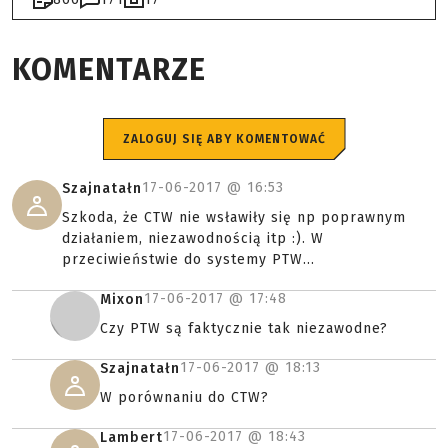
KOMENTARZE
ZALOGUJ SIĘ ABY KOMENTOWAĆ
17-06-2017 @
16:53
Szajnatałn
Szkoda, że CTW nie wsławiły się np poprawnym
działaniem, niezawodnością itp :). W
przeciwieństwie do systemy PTW...
17-06-2017 @
17:48
Mixon
Czy PTW są faktycznie tak niezawodne?
17-06-2017 @
18:13
Szajnatałn
W porównaniu do CTW?
17-06-2017 @
18:43
Lambert