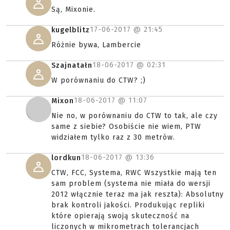
Są, Mixonie.
17-06-2017 @
21:45
kugelblitz
Różnie bywa, Lambercie
18-06-2017 @
02:31
Szajnatałn
W porównaniu do CTW? ;)
18-06-2017 @
11:07
Mixon
Nie no, w porównaniu do CTW to tak, ale czy
same z siebie? Osobiście nie wiem, PTW
widziałem tylko raz z 30 metrów.
18-06-2017 @
13:36
lordkun
CTW, FCC, Systema, RWC Wszystkie mają ten
sam problem (systema nie miała do wersji
2012 włącznie teraz ma jak reszta): Absolutny
brak kontroli jakości. Produkując repliki
które opierają swoją skuteczność na
liczonych w mikrometrach tolerancjach