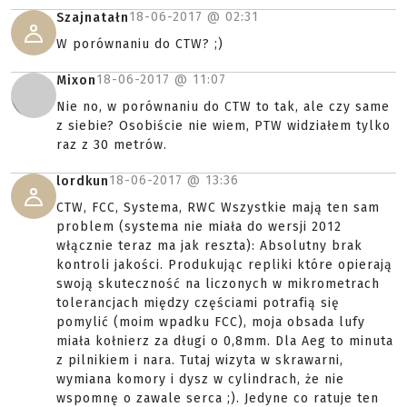
18-06-2017 @
02:31
Szajnatałn
W porównaniu do CTW? ;)
18-06-2017 @
11:07
Mixon
Nie no, w porównaniu do CTW to tak, ale czy same
z siebie? Osobiście nie wiem, PTW widziałem tylko
raz z 30 metrów.
18-06-2017 @
13:36
lordkun
CTW, FCC, Systema, RWC Wszystkie mają ten sam
problem (systema nie miała do wersji 2012
włącznie teraz ma jak reszta): Absolutny brak
kontroli jakości. Produkując repliki które opierają
swoją skuteczność na liczonych w mikrometrach
tolerancjach między częściami potrafią się
pomylić (moim wpadku FCC), moja obsada lufy
miała kołnierz za długi o 0,8mm. Dla Aeg to minuta
z pilnikiem i nara. Tutaj wizyta w skrawarni,
wymiana komory i dysz w cylindrach, że nie
wspomnę o zawale serca ;). Jedyne co ratuje ten