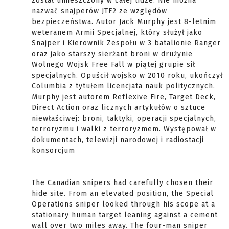
został umieszczony w całej lidze. Nie można
nazwać snajperów JTF2 ze względów
bezpieczeństwa. Autor Jack Murphy jest 8-letnim
weteranem Armii Specjalnej, który służył jako
Snajper i Kierownik Zespołu w 3 batalionie Ranger
oraz jako starszy sierżant broni w drużynie
Wolnego Wojsk Free Fall w piątej grupie sił
specjalnych. Opuścił wojsko w 2010 roku, ukończył
Columbia z tytułem licencjata nauk politycznych.
Murphy jest autorem Reflexive Fire, Target Deck,
Direct Action oraz licznych artykułów o sztuce
niewłaściwej: broni, taktyki, operacji specjalnych,
terroryzmu i walki z terroryzmem. Występował w
dokumentach, telewizji narodowej i radiostacji
konsorcjum
The Canadian snipers had carefully chosen their
hide site. From an elevated position, the Special
Operations sniper looked through his scope at a
stationary human target leaning against a cement
wall over two miles away. The four-man sniper