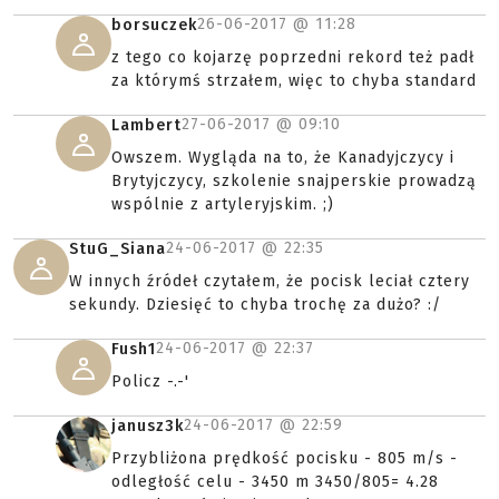
26-06-2017 @
11:28
borsuczek
z tego co kojarzę poprzedni rekord też padł
za którymś strzałem, więc to chyba standard
27-06-2017 @
09:10
Lambert
Owszem. Wygląda na to, że Kanadyjczycy i
Brytyjczycy, szkolenie snajperskie prowadzą
wspólnie z artyleryjskim. ;)
24-06-2017 @
22:35
StuG_Siana
W innych źródeł czytałem, że pocisk leciał cztery
sekundy. Dziesięć to chyba trochę za dużo? :/
24-06-2017 @
22:37
Fush1
Policz -.-'
24-06-2017 @
22:59
janusz3k
Przybliżona prędkość pocisku - 805 m/s -
odległość celu - 3450 m 3450/805= 4.28