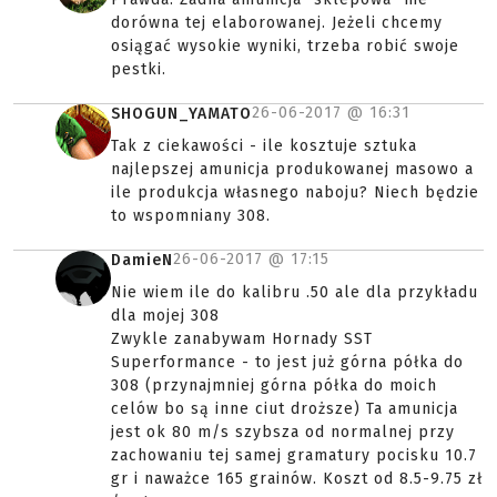
dorówna tej elaborowanej. Jeżeli chcemy
osiągać wysokie wyniki, trzeba robić swoje
pestki.
26-06-2017 @
16:31
SHOGUN_YAMATO
Tak z ciekawości - ile kosztuje sztuka
najlepszej amunicja produkowanej masowo a
ile produkcja własnego naboju? Niech będzie
to wspomniany 308.
26-06-2017 @
17:15
DamieN
Nie wiem ile do kalibru .50 ale dla przykładu
dla mojej 308
Zwykle zanabywam Hornady SST
Superformance - to jest już górna półka do
308 (przynajmniej górna półka do moich
celów bo są inne ciut droższe) Ta amunicja
jest ok 80 m/s szybsza od normalnej przy
zachowaniu tej samej gramatury pocisku 10.7
gr i naważce 165 grainów. Koszt od 8.5-9.75 zł