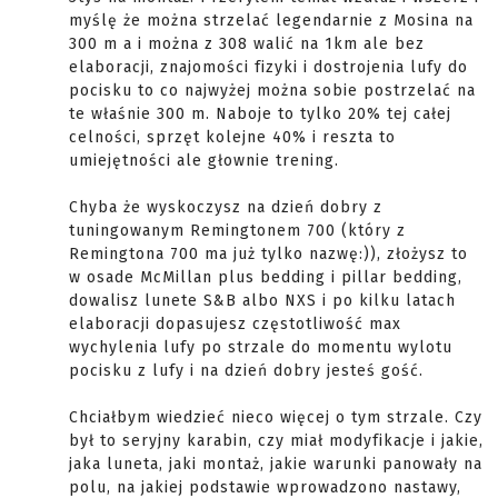
myślę że można strzelać legendarnie z Mosina na
300 m a i można z 308 walić na 1km ale bez
elaboracji, znajomości fizyki i dostrojenia lufy do
pocisku to co najwyżej można sobie postrzelać na
te właśnie 300 m. Naboje to tylko 20% tej całej
celności, sprzęt kolejne 40% i reszta to
umiejętności ale głownie trening.
Chyba że wyskoczysz na dzień dobry z
tuningowanym Remingtonem 700 (który z
Remingtona 700 ma już tylko nazwę:)), złożysz to
w osade McMillan plus bedding i pillar bedding,
dowalisz lunete S&B albo NXS i po kilku latach
elaboracji dopasujesz częstotliwość max
wychylenia lufy po strzale do momentu wylotu
pocisku z lufy i na dzień dobry jesteś gość.
Chciałbym wiedzieć nieco więcej o tym strzale. Czy
był to seryjny karabin, czy miał modyfikacje i jakie,
jaka luneta, jaki montaż, jakie warunki panowały na
polu, na jakiej podstawie wprowadzono nastawy,