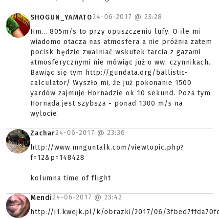
24-06-2017 @
23:28
SHOGUN_YAMATO
Hm... 805m/s to przy opuszczeniu lufy. O ile mi
wiadomo otacza nas atmosfera a nie próżnia zatem
pocisk będzie zwalniać wskutek tarcia z gazami
atmosferycznymi nie mówiąc już o ww. czynnikach.
Bawiąc się tym http://gundata.org/ballistic-
calculator/ Wyszło mi, że już pokonanie 1500
yardów zajmuje Hornadzie ok 10 sekund. Poza tym
Hornada jest szybsza - ponad 1300 m/s na
wylocie.
24-06-2017 @
23:36
Zachar
http://www.mnguntalk.com/viewtopic.php?
f=12&p=148428
kolumna time of flight
24-06-2017 @
23:42
Mendi
http://i1.kwejk.pl/k/obrazki/2017/06/3fbed7ffda70