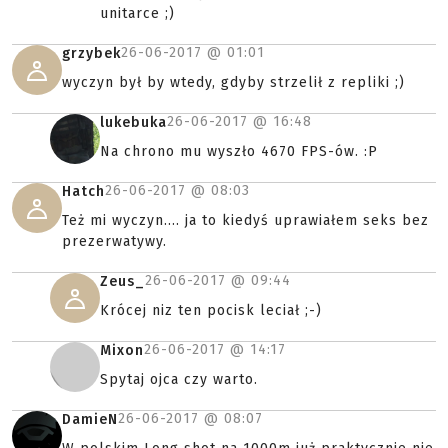
unitarce ;)
26-06-2017 @
01:01
grzybek
wyczyn był by wtedy, gdyby strzelił z repliki ;)
26-06-2017 @
16:48
lukebuka
Na chrono mu wyszło 4670 FPS-ów. :P
26-06-2017 @
08:03
Hatch
Też mi wyczyn.... ja to kiedyś uprawiałem seks bez
prezerwatywy.
26-06-2017 @
09:44
Zeus_
Krócej niz ten pocisk leciał ;-)
26-06-2017 @
14:17
Mixon
Spytaj ojca czy warto.
26-06-2017 @
08:07
DamieN