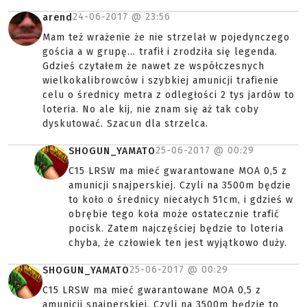
24-06-2017 @
23:56
arend
Mam też wrażenie że nie strzelał w pojedynczego
gościa a w grupę... trafił i zrodziła się legenda.
Gdzieś czytałem że nawet ze współczesnych
wielkokalibrowców i szybkiej amunicji trafienie
celu o średnicy metra z odległości 2 tys jardów to
loteria. No ale kij, nie znam się aż tak coby
dyskutować. Szacun dla strzelca.
25-06-2017 @
00:29
SHOGUN_YAMATO
C15 LRSW ma mieć gwarantowane MOA 0,5 z
amunicji snajperskiej. Czyli na 3500m będzie
to koło o średnicy niecałych 51cm, i gdzieś w
obrębie tego koła może ostatecznie trafić
pocisk. Zatem najczęściej będzie to loteria
chyba, że człowiek ten jest wyjątkowo duży.
25-06-2017 @
00:29
SHOGUN_YAMATO
C15 LRSW ma mieć gwarantowane MOA 0,5 z
amunicji snajperskiej. Czyli na 3500m będzie to