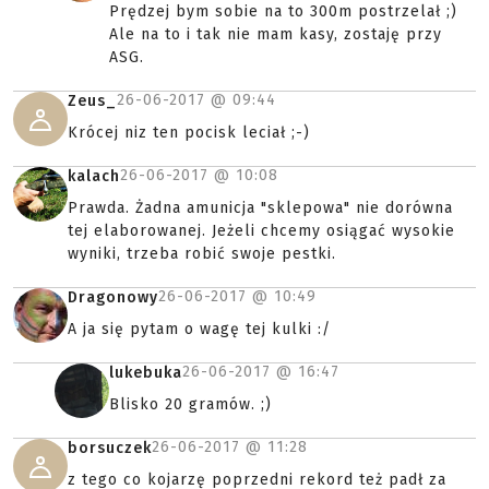
Prędzej bym sobie na to 300m postrzelał ;)
Ale na to i tak nie mam kasy, zostaję przy
ASG.
26-06-2017 @
09:44
Zeus_
Krócej niz ten pocisk leciał ;-)
26-06-2017 @
10:08
kalach
Prawda. Żadna amunicja "sklepowa" nie dorówna
tej elaborowanej. Jeżeli chcemy osiągać wysokie
wyniki, trzeba robić swoje pestki.
26-06-2017 @
10:49
Dragonowy
A ja się pytam o wagę tej kulki :/
26-06-2017 @
16:47
lukebuka
Blisko 20 gramów. ;)
26-06-2017 @
11:28
borsuczek
z tego co kojarzę poprzedni rekord też padł za