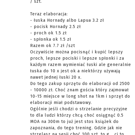
/ szt.
Teraz elaboracja:
- łuska Hornady albo Lapua 3.2 zł
- pocisk Hornady 2.5 zł
- proch ok 1.5 zł
- spłonka ok 1.5 zł
Razem ok 7.7 zł /szt
Oczywiście można pocisnąć i kupić lepszy
proch, lepsze pociski i lepsze spłonki i za
każdym razem wymieniać łuski ale generalnie
łuska do 10 x jest ok a niektórzy używają
nawet jednej łuski 20 x.
Do tego zakup sprzętu do elaboracji od 2500
- 10000 zł. Choć znam gościa który zajmował
10-15 miejsce w long shot na 1km i sprzęt do
elaboracji miał podstawowy.
Ogólnie jeśli chodzi o strzelanie precyzyjne
to dla ludzi którzy chcą choć osiągnąć 0.5
MOA na 300m to już jest stos książek do
zapoznania, do tego trening. Gdzie jak nie
strzelasz na sesji choć 100 szt. to g... ci to