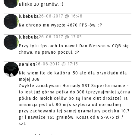
Blisko 20 gramów. ;)
26-06-2017 @
16:48
lukebuka
Na chrono mu wyszło 4670 FPS-ów. :P
26-06-2017 @
17:05
lukebuka
Przy tylu fps-ach to nawet Dan Wesson w CQB się
chowa, na pewno poczuł. :P
26-06-2017 @
17:15
DamieN
Nie wiem ile do kalibru .50 ale dla przykładu dla
mojej 308
Zwykle zanabywam Hornady SST Superformance -
to jest już górna półka do 308 (przynajmniej górna
półka do moich celów bo są inne ciut droższe) Ta
amunicja jest ok 80 m/s szybsza od normalnej
przy zachowaniu tej samej gramatury pocisku 10.7
gr i naważce 165 grainów. Koszt od 8.5-9.75 zł /
szt.