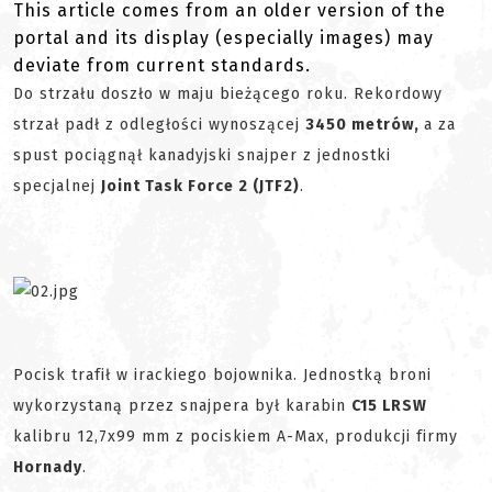
This article comes from an older version of the
portal and its display (especially images) may
deviate from current standards.
Do strzału doszło w maju bieżącego roku. Rekordowy
strzał padł z odległości wynoszącej
3450 metrów,
a za
spust pociągnął kanadyjski snajper z jednostki
specjalnej
Joint Task Force 2 (JTF2)
.
Pocisk trafił w irackiego bojownika. Jednostką broni
wykorzystaną przez snajpera był karabin
C15 LRSW
kalibru 12,7x99 mm z pociskiem A-Max, produkcji firmy
Hornady
.