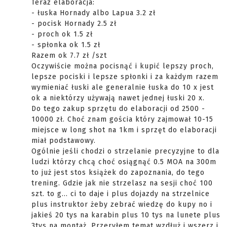
Teraz elaboracja:
- łuska Hornady albo Lapua 3.2 zł
- pocisk Hornady 2.5 zł
- proch ok 1.5 zł
- spłonka ok 1.5 zł
Razem ok 7.7 zł /szt
Oczywiście można pocisnąć i kupić lepszy proch,
lepsze pociski i lepsze spłonki i za każdym razem
wymieniać łuski ale generalnie łuska do 10 x jest
ok a niektórzy używają nawet jednej łuski 20 x.
Do tego zakup sprzętu do elaboracji od 2500 -
10000 zł. Choć znam gościa który zajmował 10-15
miejsce w long shot na 1km i sprzęt do elaboracji
miał podstawowy.
Ogólnie jeśli chodzi o strzelanie precyzyjne to dla
ludzi którzy chcą choć osiągnąć 0.5 MOA na 300m
to już jest stos książek do zapoznania, do tego
trening. Gdzie jak nie strzelasz na sesji choć 100
szt. to g... ci to daje i plus dojazdy na strzelnice
plus instruktor żeby zebrać wiedzę do kupy no i
jakieś 20 tys na karabin plus 10 tys na lunete plus
3tys na montaż. Przeryłem temat wzdłuż i wszerz i