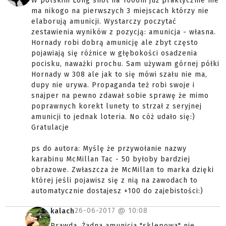
W polskim Long shot na 1000m już praktycznie nie
ma nikogo na pierwszych 3 miejscach którzy nie
elaborują amunicji. Wystarczy poczytać
zestawienia wyników z pozycją: amunicja - własna.
Hornady robi dobrą amunicję ale zbyt często
pojawiają się różnice w głębokości osadzenia
pocisku, naważki prochu. Sam używam górnej półki
Hornady w 308 ale jak to się mówi szału nie ma,
dupy nie urywa. Propaganda też robi swoje i
snajper na pewno zdawał sobie sprawę że mimo
poprawnych korekt lunety to strzał z seryjnej
amunicji to jednak loteria. No cóż udało się:)
Gratulacje
ps do autora: Myślę że przywołanie nazwy
karabinu McMillan Tac - 50 byłoby bardziej
obrazowe. Zwłaszcza że McMillan to marka dzięki
której jeśli pojawisz się z nią na zawodach to
automatycznie dostajesz +100 do zajebistości:)
26-06-2017 @
10:08
kalach
Prawda. Żadna amunicja "sklepowa" nie