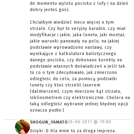
do momentu wylotu pocisku z lufy i na dzień
dobry jesteś gość.
Chciałbym wiedzieć nieco więcej o tym
strzale. Czy był to seryjny karabin, czy miał
modyfikacje i jakie, jaka luneta, jaki montaż,
jakie warunki panowały na polu, na jakiej
podstawie wprowadzono nastawy, czy
wynikające z kalkulatora balistycznego
danego pocisku, czy dokonano korekty na
podstawie własnych doświadczeń a jeśli tak
to co o tym zdecydowało, jak zmierzono
odległośc do celu, za pomocą podziałki
lunety czy ktoś strzelił laserem
(dalmierzem), czym mierzono kąt strzału,
inklinometrem czy elektronicznie. Cholera na
taką odległość wybranie jednej błędnej opcji
oznacza pudło:)
26-06-2017 @
19:00
SHOGUN_YAMATO
Dzięki :D Dla mnie to za droga impreza.