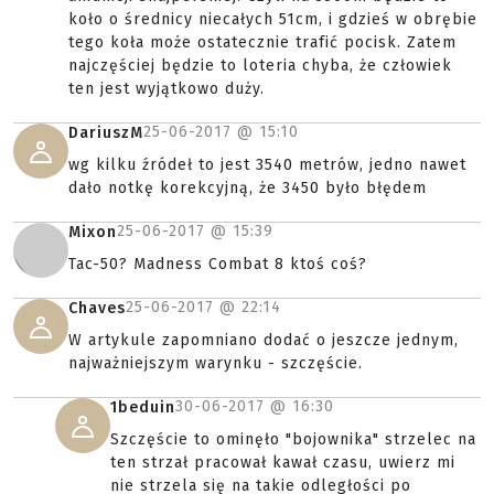
koło o średnicy niecałych 51cm, i gdzieś w obrębie
tego koła może ostatecznie trafić pocisk. Zatem
najczęściej będzie to loteria chyba, że człowiek
ten jest wyjątkowo duży.
25-06-2017 @
15:10
DariuszM
wg kilku źródeł to jest 3540 metrów, jedno nawet
dało notkę korekcyjną, że 3450 było błędem
25-06-2017 @
15:39
Mixon
Tac-50? Madness Combat 8 ktoś coś?
25-06-2017 @
22:14
Chaves
W artykule zapomniano dodać o jeszcze jednym,
najważniejszym warynku - szczęście.
30-06-2017 @
16:30
1beduin
Szczęście to ominęło "bojownika" strzelec na
ten strzał pracował kawał czasu, uwierz mi
nie strzela się na takie odległości po