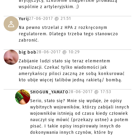
Brytyjczycy, szkolenie snajperskie prowadzą
wspólnie z artyleryjskim. ;)
27-06-2017 @
21:51
Yurij
Na pewno strzelał z HPA z rozkręconym
regulatorem. Dlatego trzeba tego stanowczo
zabronić.
28-06-2017 @
10:29
big bob
Zabijanie ludzi stało się teraz elementem
rywalizacji. Czekać tylko wiadomości jak
amerykańscy piloci zaczną ze sobą konkurować
kto ubije więcej talibów jedną rakietą/ bombą.
28-06-2017 @
17:53
SHOGUN_YAMATO
Serio, stało się? Mnie się wydaje, że opisy
wybitnych wojowników, którzy zabijali innych
wojowników istnieją od czasu kiedy człowiek
nauczył się mówić (przekazy ustne) a potem
pisać. I takie opisy inspirowały innych do
dokonywania innych czynów, które by