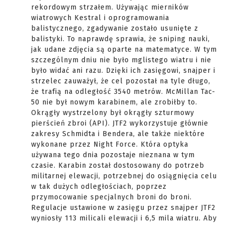
rekordowym strzałem. Używając mierników
wiatrowych Kestral i oprogramowania
balistycznego, zgadywanie zostało usunięte z
balistyki. To naprawdę sprawia, że ​​sniping nauki,
jak udane zdjęcia są oparte na matematyce. W tym
szczególnym dniu nie było mglistego wiatru i nie
było widać ani razu. Dzięki ich zasięgowi, snajper i
strzelec zauważył, że cel pozostał na tyle długo,
że trafią na odległość 3540 metrów. McMillan Tac-
50 nie był nowym karabinem, ale zrobiłby to.
Okrągły wystrzelony był okrągły szturmowy
pierścień zbroi (API). JTF2 wykorzystuje głównie
zakresy Schmidta i Bendera, ale także niektóre
wykonane przez Night Force. Która optyka
używana tego dnia pozostaje nieznana w tym
czasie. Karabin został dostosowany do potrzeb
militarnej elewacji, potrzebnej do osiągnięcia celu
w tak dużych odległościach, poprzez
przymocowanie specjalnych broni do broni.
Regulacje ustawione w zasięgu przez snajper JTF2
wyniosły 113 milicali elewacji i 6,5 mila wiatru. Aby