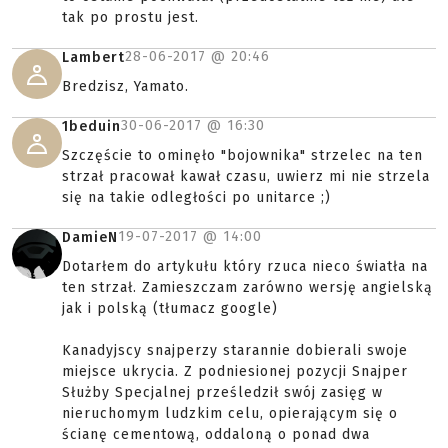
tak po prostu jest.
28-06-2017 @
20:46
Lambert
Bredzisz, Yamato.
30-06-2017 @
16:30
1beduin
Szczęście to ominęło "bojownika" strzelec na ten
strzał pracował kawał czasu, uwierz mi nie strzela
się na takie odległości po unitarce ;)
19-07-2017 @
14:00
DamieN
Dotarłem do artykułu który rzuca nieco światła na
ten strzał. Zamieszczam zarówno wersję angielską
jak i polską (tłumacz google)
Kanadyjscy snajperzy starannie dobierali swoje
miejsce ukrycia. Z podniesionej pozycji Snajper
Służby Specjalnej prześledził swój zasięg w
nieruchomym ludzkim celu, opierającym się o
ścianę cementową, oddaloną o ponad dwa