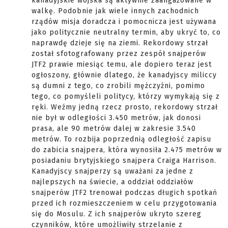
kanadyjskie wojska są aktywnie zaangażowane w
walkę. Podobnie jak wiele innych zachodnich
rządów misja doradcza i pomocnicza jest używana
jako politycznie neutralny termin, aby ukryć to, co
naprawdę dzieje się na ziemi. Rekordowy strzał
został sfotografowany przez zespół snajperów
JTF2 prawie miesiąc temu, ale dopiero teraz jest
ogłoszony, głównie dlatego, że kanadyjscy miliccy
są dumni z tego, co zrobili mężczyźni, pomimo
tego, co pomyśleli politycy, którzy wymykają się z
ręki. Weźmy jedną rzecz prosto, rekordowy strzał
nie był w odległości 3.450 metrów, jak donosi
prasa, ale 90 metrów dalej w zakresie 3.540
metrów. To rozbija poprzednią odległość zapisu
do zabicia snajpera, która wynosiła 2.475 metrów w
posiadaniu brytyjskiego snajpera Craiga Harrison.
Kanadyjscy snajperzy są uważani za jedne z
najlepszych na świecie, a oddział oddziałów
snajperów JTF2 trenował podczas długich spotkań
przed ich rozmieszczeniem w celu przygotowania
się do Mosulu. Z ich snajperów ukryto szereg
czynników, które umożliwiły strzelanie z