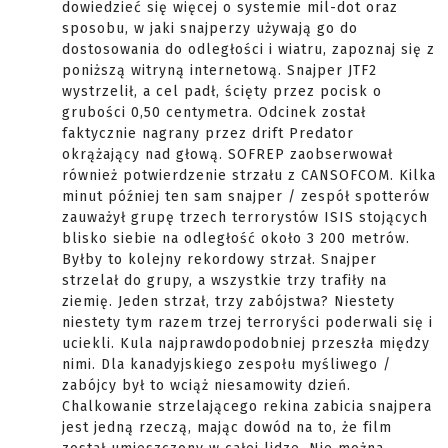
dowiedzieć się więcej o systemie mil-dot oraz
sposobu, w jaki snajperzy używają go do
dostosowania do odległości i wiatru, zapoznaj się z
poniższą witryną internetową. Snajper JTF2
wystrzelił, a cel padł, ścięty przez pocisk o
grubości 0,50 centymetra. Odcinek został
faktycznie nagrany przez drift Predator
okrążający nad głową. SOFREP zaobserwował
również potwierdzenie strzału z CANSOFCOM. Kilka
minut później ten sam snajper / zespół spotterów
zauważył grupę trzech terrorystów ISIS stojących
blisko siebie na odległość około 3 200 metrów.
Byłby to kolejny rekordowy strzał. Snajper
strzelał do grupy, a wszystkie trzy trafiły na
ziemię. Jeden strzał, trzy zabójstwa? Niestety
niestety tym razem trzej terroryści poderwali się i
uciekli. Kula najprawdopodobniej przeszła między
nimi. Dla kanadyjskiego zespołu myśliwego /
zabójcy był to wciąż niesamowity dzień.
Chalkowanie strzelającego rekina zabicia snajpera
jest jedną rzeczą, mając dowód na to, że film