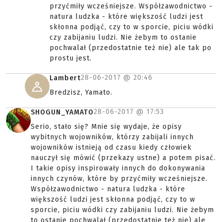
przyćmiły wcześniejsze. Współzawodnictwo -
natura ludzka - które większość ludzi jest
skłonna podjąć, czy to w sporcie, piciu wódki
czy zabijaniu ludzi. Nie żebym to ostanie
pochwalał (przedostatnie też nie) ale tak po
prostu jest.
28-06-2017 @
20:46
Lambert
Bredzisz, Yamato.
28-06-2017 @
17:53
SHOGUN_YAMATO
Serio, stało się? Mnie się wydaje, że opisy
wybitnych wojowników, którzy zabijali innych
wojowników istnieją od czasu kiedy człowiek
nauczył się mówić (przekazy ustne) a potem pisać.
I takie opisy inspirowały innych do dokonywania
innych czynów, które by przyćmiły wcześniejsze.
Współzawodnictwo - natura ludzka - które
większość ludzi jest skłonna podjąć, czy to w
sporcie, piciu wódki czy zabijaniu ludzi. Nie żebym
to ostanie pochwalał (przedostatnie też nie) ale