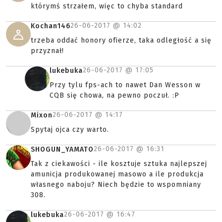
którymś strzałem, więc to chyba standard
26-06-2017 @
14:02
Kochan146
trzeba oddać honory ofierze, taka odległość a się
przyznał!
26-06-2017 @
17:05
lukebuka
Przy tylu fps-ach to nawet Dan Wesson w
CQB się chowa, na pewno poczuł. :P
26-06-2017 @
14:17
Mixon
Spytaj ojca czy warto.
26-06-2017 @
16:31
SHOGUN_YAMATO
Tak z ciekawości - ile kosztuje sztuka najlepszej
amunicja produkowanej masowo a ile produkcja
własnego naboju? Niech będzie to wspomniany
308.
26-06-2017 @
16:47
lukebuka