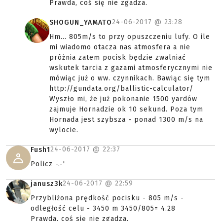
Prawda, coś się nie zgadza.
24-06-2017 @
23:28
SHOGUN_YAMATO
Hm... 805m/s to przy opuszczeniu lufy. O ile
mi wiadomo otacza nas atmosfera a nie
próżnia zatem pocisk będzie zwalniać
wskutek tarcia z gazami atmosferycznymi nie
mówiąc już o ww. czynnikach. Bawiąc się tym
http://gundata.org/ballistic-calculator/
Wyszło mi, że już pokonanie 1500 yardów
zajmuje Hornadzie ok 10 sekund. Poza tym
Hornada jest szybsza - ponad 1300 m/s na
wylocie.
24-06-2017 @
22:37
Fush1
Policz -.-'
24-06-2017 @
22:59
janusz3k
Przybliżona prędkość pocisku - 805 m/s -
odległość celu - 3450 m 3450/805= 4.28
Prawda, coś się nie zgadza.