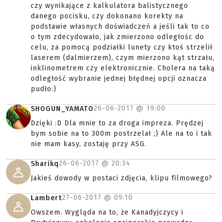
czy wynikające z kalkulatora balistycznego
danego pocisku, czy dokonano korekty na
podstawie własnych doświadczeń a jeśli tak to co
o tym zdecydowało, jak zmierzono odległośc do
celu, za pomocą podziałki lunety czy ktoś strzelił
laserem (dalmierzem), czym mierzono kąt strzału,
inklinometrem czy elektronicznie. Cholera na taką
odległość wybranie jednej błędnej opcji oznacza
pudło:)
26-06-2017 @
19:00
SHOGUN_YAMATO
Dzięki :D Dla mnie to za droga impreza. Prędzej
bym sobie na to 300m postrzelał ;) Ale na to i tak
nie mam kasy, zostaję przy ASG.
26-06-2017 @
20:34
Sharikq
Jakieś dowody w postaci zdjęcia, klipu filmowego?
27-06-2017 @
09:10
Lambert
Owszem. Wygląda na to, że Kanadyjczycy i