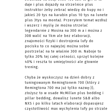
daje i plus dojazdy na strzelnice plus
instruktor żeby zebrać wiedzę do kupy no i
jakieś 20 tys na karabin plus 10 tys na lunete
plus 3tys na montaż. Przeryłem temat wzdłuż
i wszerz i myślę że można strzelać
legendarnie z Mosina na 300 m a i można z
308 walić na 1km ale bez elaboracji,
znajomości fizyki i dostrojenia lufy do
pocisku to co najwyżej można sobie
postrzelać na te właśnie 300 m. Naboje to
tylko 20% tej całej celności, sprzęt kolejne
40% i reszta to umiejętności ale głownie
trening.
Chyba że wyskoczysz na dzień dobry z
tuningowanym Remingtonem 700 (który z
Remingtona 700 ma już tylko nazwę:)),
złożysz to w osade McMillan plus bedding i
pillar bedding, dowalisz lunete S&B albo
NXS i po kilku latach elaboracji dopasujesz
częstotliwość max wychylenia lufy po strzale