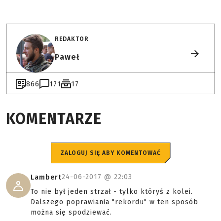
REDAKTOR
Paweł
866
171
17
KOMENTARZE
ZALOGUJ SIĘ ABY KOMENTOWAĆ
24-06-2017 @
22:03
Lambert
To nie był jeden strzał - tylko któryś z kolei.
Dalszego poprawiania "rekordu" w ten sposób
można się spodziewać.