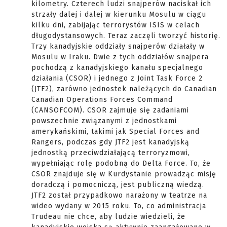
kilometry. Czterech ludzi snajperów naciskał ich
strzały dalej i dalej w kierunku Mosulu w ciągu
kilku dni, zabijając terrorystów ISIS w celach
długodystansowych. Teraz zaczęli tworzyć historię.
Trzy kanadyjskie oddziały snajperów działały w
Mosulu w Iraku. Dwie z tych oddziałów snajpera
pochodzą z kanadyjskiego kanału specjalnego
działania (CSOR) i jednego z Joint Task Force 2
(JTF2), zarówno jednostek należących do Canadian
Canadian Operations Forces Command
(CANSOFCOM). CSOR zajmuje się zadaniami
powszechnie związanymi z jednostkami
amerykańskimi, takimi jak Special Forces and
Rangers, podczas gdy JTF2 jest kanadyjską
jednostką przeciwdziałającą terroryzmowi,
wypełniając rolę podobną do Delta Force. To, że
CSOR znajduje się w Kurdystanie prowadząc misję
doradczą i pomocniczą, jest publiczną wiedzą.
JTF2 został przypadkowo narażony w teatrze na
wideo wydany w 2015 roku. To, co administracja
Trudeau nie chce, aby ludzie wiedzieli, że