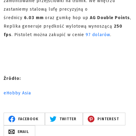
zamontowanie przejściówki na tłumik. We wnętrzu
zastaniemy stalową lufę precyzyjną o
średnicy
6.03
mm
oraz gumkę hop up
AG Double Points
,
Replika generuje prędkość wylotową wynoszącą
250
fps
. Pistolet można zakupić w cenie
97 dolarów
.
Źródło:
eHobby Asia
FACEBOOK
TWITTER
PINTEREST
EMAIL