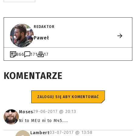
REDAKTOR
Paweł
866
171
17
KOMENTARZE
ZALOGUJ SIĘ ABY KOMENTOWAĆ
29-06-2017 @
20:13
Moses
Ni to MEU ni to M45.....
03-07-2017 @
13:58
Lambert