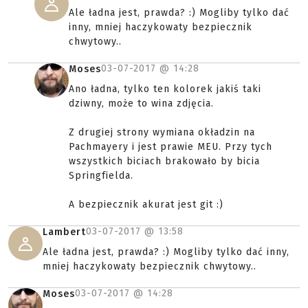
Ale ładna jest, prawda? :) Mogliby tylko dać
inny, mniej haczykowaty bezpiecznik
chwytowy..
03-07-2017 @
14:28
Moses
Ano ładna, tylko ten kolorek jakiś taki
dziwny, może to wina zdjęcia.
Z drugiej strony wymiana okładzin na
Pachmayery i jest prawie MEU. Przy tych
wszystkich biciach brakowało by bicia
Springfielda.
A bezpiecznik akurat jest git :)
03-07-2017 @
13:58
Lambert
Ale ładna jest, prawda? :) Mogliby tylko dać inny,
mniej haczykowaty bezpiecznik chwytowy..
03-07-2017 @
14:28
Moses