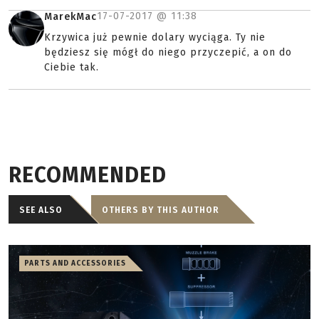
17-07-2017 @
11:38
MarekMac
Krzywica już pewnie dolary wyciąga. Ty nie
będziesz się mógł do niego przyczepić, a on do
Ciebie tak.
RECOMMENDED
SEE ALSO
OTHERS BY THIS AUTHOR
PARTS AND ACCESSORIES