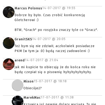
14-07-2017 @
19:55
Marcus Polonus
Dobrze by było. Czas zrobić konkurencję
Gletcherowi :)
BTW, "Grach" po rosyjsku znaczy tyle co "Gracz".
14-07-2017 @
20:05
GranitSKS
Też bym się nie zdziwił, aczkolwiek posiadacze
PKM (w tym ja :D) będą raczej zadowoleni :)
14-07-2017 @
21:04
arend
Jak mi kupicie to obiecuję że do końca roku nie
będę czepiał się o pisownię hyhyhyhyhyhyhy.
15-07-2017 @
18:18
Mixon
Obiecójeż?
17-07-2017 @
11:38
MarekMac
Krzywica już pewnie dolary wyciąga. Ty nie