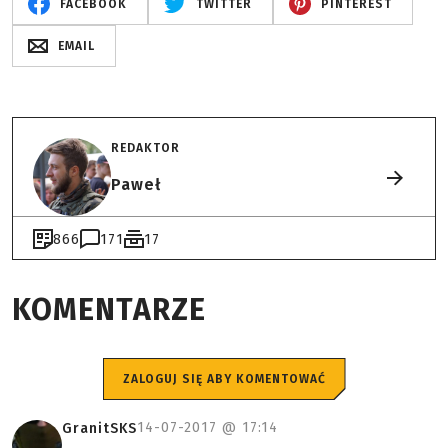
FACEBOOK
TWITTER
PINTEREST
EMAIL
REDAKTOR
Paweł
866
171
17
KOMENTARZE
ZALOGUJ SIĘ ABY KOMENTOWAĆ
14-07-2017 @
17:14
GranitSKS