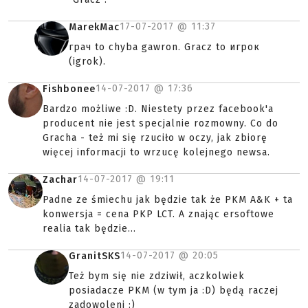
17-07-2017 @
11:37
MarekMac
грач to chyba gawron. Gracz to игрок
(igrok).
14-07-2017 @
17:36
Fishbonee
Bardzo możliwe :D. Niestety przez facebook'a
producent nie jest specjalnie rozmowny. Co do
Gracha - też mi się rzuciło w oczy, jak zbiorę
więcej informacji to wrzucę kolejnego newsa.
14-07-2017 @
19:11
Zachar
Padne ze śmiechu jak będzie tak że PKM A&K + ta
konwersja = cena PKP LCT. A znając ersoftowe
realia tak będzie...
14-07-2017 @
20:05
GranitSKS
Też bym się nie zdziwił, aczkolwiek
posiadacze PKM (w tym ja :D) będą raczej
zadowoleni :)