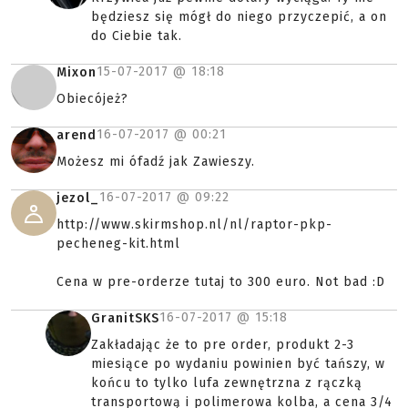
będziesz się mógł do niego przyczepić, a on
do Ciebie tak.
15-07-2017 @
18:18
Mixon
Obiecójeż?
16-07-2017 @
00:21
arend
Możesz mi ófadź jak Zawieszy.
16-07-2017 @
09:22
jezol_
http://www.skirmshop.nl/nl/raptor-pkp-
pecheneg-kit.html
Cena w pre-orderze tutaj to 300 euro. Not bad :D
16-07-2017 @
15:18
GranitSKS
Zakładając że to pre order, produkt 2-3
miesiące po wydaniu powinien być tańszy, w
końcu to tylko lufa zewnętrzna z rączką
transportową i polimerowa kolba, a cena 3/4