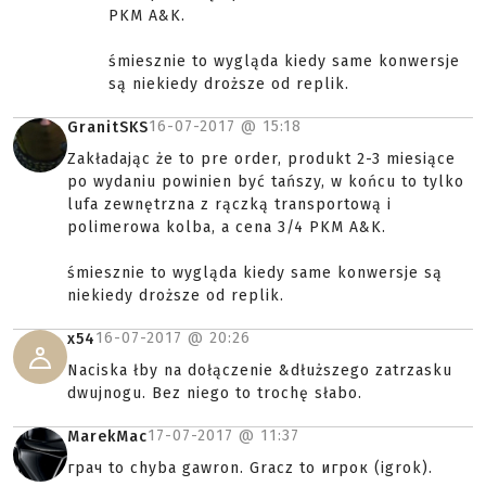
PKM A&K.
śmiesznie to wygląda kiedy same konwersje
są niekiedy droższe od replik.
16-07-2017 @
15:18
GranitSKS
Zakładając że to pre order, produkt 2-3 miesiące
po wydaniu powinien być tańszy, w końcu to tylko
lufa zewnętrzna z rączką transportową i
polimerowa kolba, a cena 3/4 PKM A&K.
śmiesznie to wygląda kiedy same konwersje są
niekiedy droższe od replik.
16-07-2017 @
20:26
x54
Naciska łby na dołączenie &dłuższego zatrzasku
dwujnogu. Bez niego to trochę słabo.
17-07-2017 @
11:37
MarekMac
грач to chyba gawron. Gracz to игрок (igrok).