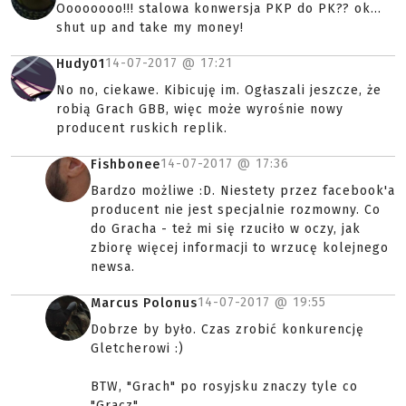
Oooooooo!!! stalowa konwersja PKP do PK?? ok...
shut up and take my money!
14-07-2017 @
17:21
Hudy01
No no, ciekawe. Kibicuję im. Ogłaszali jeszcze, że
robią Grach GBB, więc może wyrośnie nowy
producent ruskich replik.
14-07-2017 @
17:36
Fishbonee
Bardzo możliwe :D. Niestety przez facebook'a
producent nie jest specjalnie rozmowny. Co
do Gracha - też mi się rzuciło w oczy, jak
zbiorę więcej informacji to wrzucę kolejnego
newsa.
14-07-2017 @
19:55
Marcus Polonus
Dobrze by było. Czas zrobić konkurencję
Gletcherowi :)
BTW, "Grach" po rosyjsku znaczy tyle co
"Gracz".