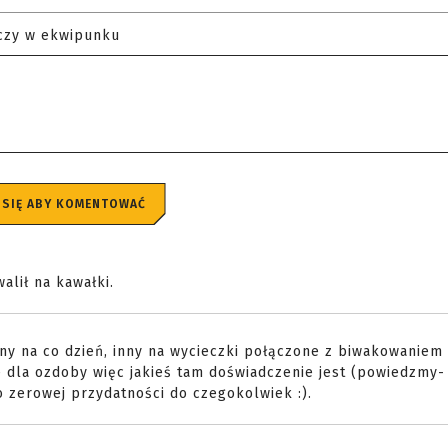
czy w ekwipunku
 SIĘ ABY KOMENTOWAĆ
alił na kawałki.
nny na co dzień, inny na wycieczki połączone z biwakowaniem
e dla ozdoby więc jakieś tam doświadczenie jest (powiedzmy- 1
o zerowej przydatności do czegokolwiek :).