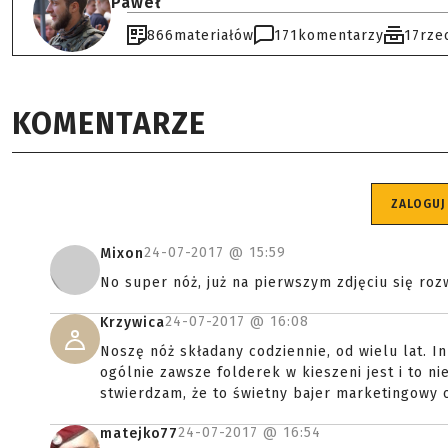
Paweł
866
materiałów
171
komentarzy
17
rze
KOMENTARZE
ZALOGUJ
24-07-2017 @
15:59
Mixon
No super nóż, już na pierwszym zdjęciu się rozw
24-07-2017 @
16:08
Krzywica
Noszę nóż składany codziennie, od wielu lat. I
ogólnie zawsze folderek w kieszeni jest i to ni
stwierdzam, że to świetny bajer marketingowy 
24-07-2017 @
16:54
matejko77