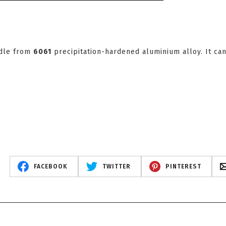
ndle from
6061
precipitation-hardened aluminium alloy. It ca
FACEBOOK
TWITTER
PINTEREST