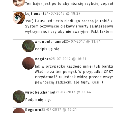
Ten bajer jest po to aby nóż się szybciej zepsuł
24-07-2017 @
18:29
Lejtienant
150$ i AUS8 xd Serio niedługo zaczną je robić z 
System oczywiście ciekawy i warty zainteresow
wytrzymałe, i czy aby nie awaryjne. Fakt faktem
25-07-2017 @
11:44
wroobelchannel
Podpisuję się.
25-07-2017 @
16:21
Regdorn
Jak w przypadku każdego mniej lub bardzi
Właśnie za ten pomysł. W przypadku CRKT 
Przydatność tu jednak widzę przede wszys
pewnością gadżecik, ale fajny. Kusi ;)
25-07-2017 @
11:44
wroobelchannel
Podpisuję się.
25-07-2017 @
16:21
Regdorn