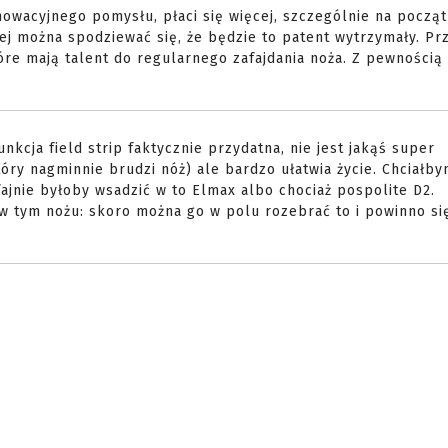
owacyjnego pomysłu, płaci się więcej, szczególnie na począt
j można spodziewać się, że będzie to patent wytrzymały. Pr
óre mają talent do regularnego zafajdania noża. Z pewnością 
nkcja field strip faktycznie przydatna, nie jest jakąś super
tóry nagminnie brudzi nóż) ale bardzo ułatwia życie. Chciałb
fajnie byłoby wsadzić w to Elmax albo chociaż pospolite D2.
 tym nożu: skoro można go w polu rozebrać to i powinno si