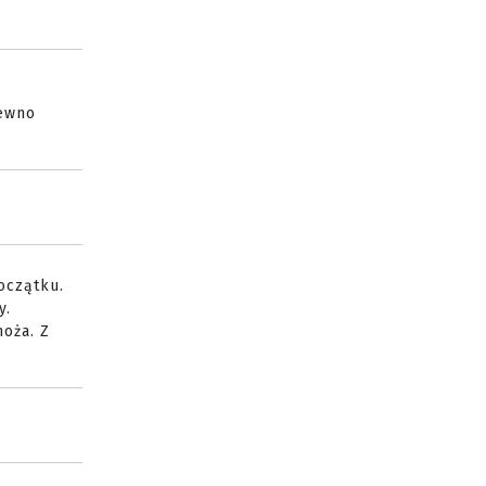
pewno
oczątku.
y.
noża. Z