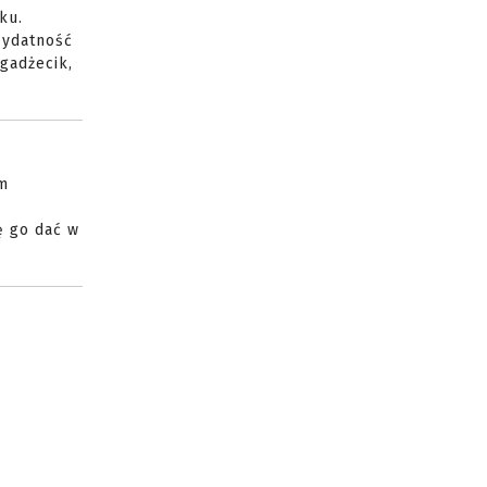
ku.
zydatność
gadżecik,
ym
ę go dać w