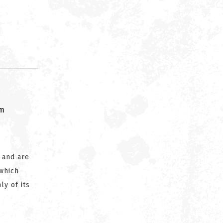
om
 and are
 which
ly of its