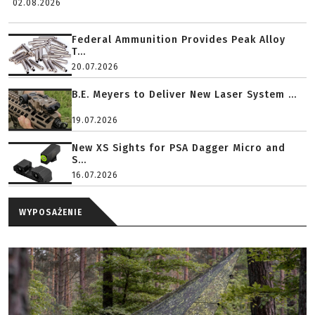
02.08.2026
Federal Ammunition Provides Peak Alloy
T...
20.07.2026
B.E. Meyers to Deliver New Laser System ...
19.07.2026
New XS Sights for PSA Dagger Micro and
S...
16.07.2026
WYPOSAŻENIE