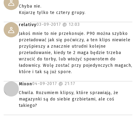
Chyba nie.
Kojarzę tylko te cztery grupy.
03-09-2017 @
12:03
relativy
Jakoś mnie to nie przekonuje. P90 można szybko
przeładować jak się poćwiczy, a ten klips niewiele
przyśpieszy a znacznie utrudni kolejne
przeładowanie, kiedy te 2 maga będzie trzeba
wrzucić do torby, lub włożyć spowrotem do
ładownicy. Wolę zostać przy pojedynczych magach,
które i tak są już spore.
04-09-2017 @
21:17
Mixon
Chwila. Rozumiem klipsy, które sprawiają, że
magazynki są do siebie grzbietami, ale coś
takiego?