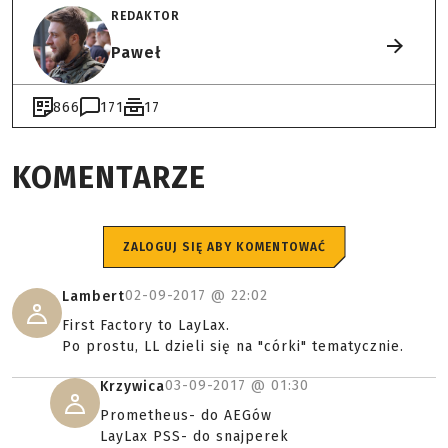
REDAKTOR
Paweł
866
171
17
KOMENTARZE
ZALOGUJ SIĘ ABY KOMENTOWAĆ
02-09-2017 @
22:02
Lambert
First Factory to LayLax.
Po prostu, LL dzieli się na "córki" tematycznie.
03-09-2017 @
01:30
Krzywica
Prometheus- do AEGów
LayLax PSS- do snajperek