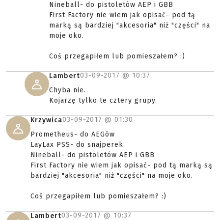
Nineball- do pistoletów AEP i GBB
First Factory nie wiem jak opisać- pod tą
marką są bardziej "akcesoria" niż "części" na
moje oko.
Coś przegapiłem lub pomieszałem? :)
03-09-2017 @
10:37
Lambert
Chyba nie.
Kojarzę tylko te cztery grupy.
03-09-2017 @
01:30
Krzywica
Prometheus- do AEGów
LayLax PSS- do snajperek
Nineball- do pistoletów AEP i GBB
First Factory nie wiem jak opisać- pod tą marką są
bardziej "akcesoria" niż "części" na moje oko.
Coś przegapiłem lub pomieszałem? :)
03-09-2017 @
10:37
Lambert