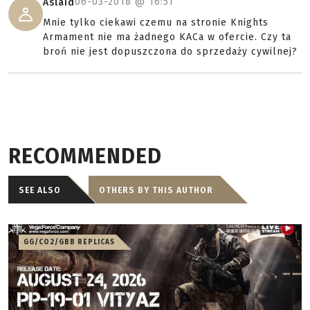
06-03-2018 @
16:51
Aslaid
Mnie tylko ciekawi czemu na stronie Knights
Armament nie ma żadnego KACa w ofercie. Czy ta
broń nie jest dopuszczona do sprzedaży cywilnej?
RECOMMENDED
SEE ALSO
OTHERS BY THIS AUTHOR
GG/CO2/GBB REPLICAS