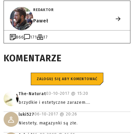
REDAKTOR
Paweł
866
171
17
KOMENTARZE
ZALOGUJ SIĘ ABY KOMENTOWAĆ
03-10-2017 @
15:20
The-Naturat
brzydkie i estetyczne zarazem....
06-10-2017 @
20:26
luki527
Niestety, magazynki są złe.