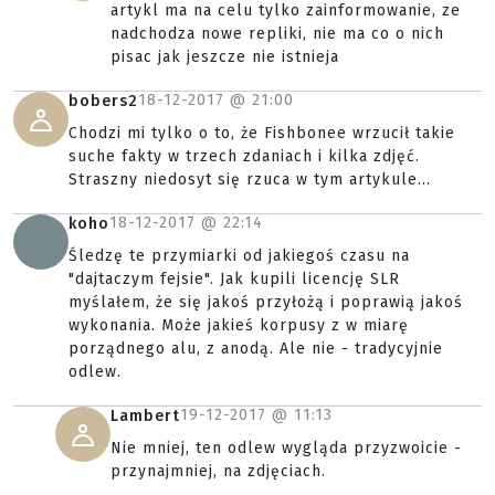
artykl ma na celu tylko zainformowanie, ze
nadchodza nowe repliki, nie ma co o nich
pisac jak jeszcze nie istnieja
18-12-2017 @
21:00
bobers2
Chodzi mi tylko o to, że Fishbonee wrzucił takie
suche fakty w trzech zdaniach i kilka zdjęć.
Straszny niedosyt się rzuca w tym artykule...
18-12-2017 @
22:14
koho
Śledzę te przymiarki od jakiegoś czasu na
"dajtaczym fejsie". Jak kupili licencję SLR
myślałem, że się jakoś przyłożą i poprawią jakoś
wykonania. Może jakieś korpusy z w miarę
porządnego alu, z anodą. Ale nie - tradycyjnie
odlew.
19-12-2017 @
11:13
Lambert
Nie mniej, ten odlew wygląda przyzwoicie -
przynajmniej, na zdjęciach.