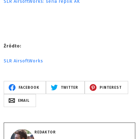
SLR AirsoftWorks: seria replik AK
Źródło:
SLR AirsoftWorks
FACEBOOK
TWITTER
PINTEREST
EMAIL
REDAKTOR