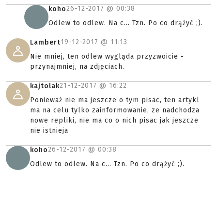
26-12-2017 @
00:38
koho
Odlew to odlew. Na c... Tzn. Po co drążyć ;).
19-12-2017 @
11:13
Lambert
Nie mniej, ten odlew wygląda przyzwoicie -
przynajmniej, na zdjęciach.
21-12-2017 @
16:22
kajtolak
Ponieważ nie ma jeszcze o tym pisac, ten artykl
ma na celu tylko zainformowanie, ze nadchodza
nowe repliki, nie ma co o nich pisac jak jeszcze
nie istnieja
26-12-2017 @
00:38
koho
Odlew to odlew. Na c... Tzn. Po co drążyć ;).