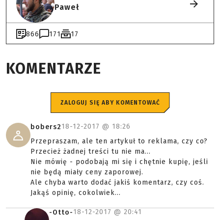
Paweł
866
171
17
KOMENTARZE
ZALOGUJ SIĘ ABY KOMENTOWAĆ
18-12-2017 @
18:26
bobers2
Przepraszam, ale ten artykuł to reklama, czy co?
Przecież żadnej treści tu nie ma...
Nie mówię - podobają mi się i chętnie kupię, jeśli
nie będą miały ceny zaporowej.
Ale chyba warto dodać jakiś komentarz, czy coś.
Jakąś opinię, cokolwiek...
18-12-2017 @
20:41
-Otto-