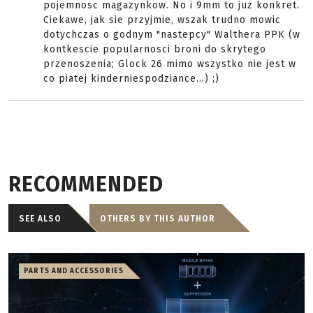
pojemnosc magazynkow. No i 9mm to juz konkret.
Ciekawe, jak sie przyjmie, wszak trudno mowic
dotychczas o godnym "nastepcy" Walthera PPK (w
kontkescie popularnosci broni do skrytego
przenoszenia; Glock 26 mimo wszystko nie jest w
co piatej kinderniespodziance...) ;)
RECOMMENDED
SEE ALSO
OTHERS BY THIS AUTHOR
PARTS AND ACCESSORIES