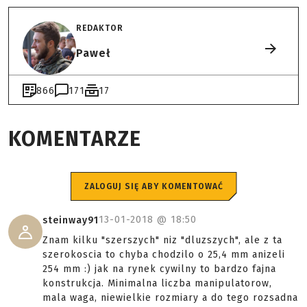
REDAKTOR
Paweł
866
171
17
KOMENTARZE
ZALOGUJ SIĘ ABY KOMENTOWAĆ
13-01-2018 @
18:50
steinway91
Znam kilku "szerszych" niz "dluzszych", ale z ta
szerokoscia to chyba chodzilo o 25,4 mm anizeli
254 mm :) jak na rynek cywilny to bardzo fajna
konstrukcja. Minimalna liczba manipulatorow,
mala waga, niewielkie rozmiary a do tego rozsadna