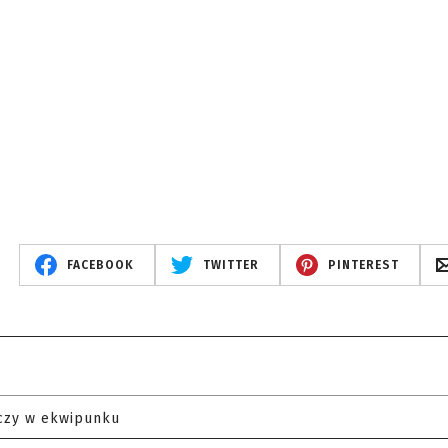
FACEBOOK
TWITTER
PINTEREST
czy w ekwipunku