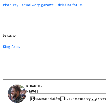
Pistolety i rewolwery gazowe - dział na forum
Źródło:
King Arms
REDAKTOR
Paweł
866
materiałów
171
komentarzy
17
rze