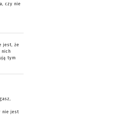
, czy nie
 jest, że
 nich
ują tym
gasz,
 nie jest