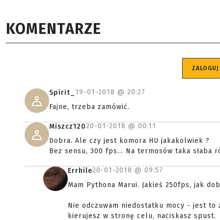
KOMENTARZE
ZALOGUJ
19-01-2018 @
20:27
Spirit_
Fajne, trzeba zamówić.
20-01-2018 @
00:11
Miszcz120
Dobra. Ale czy jest komora HU jakakolwiek ?
Bez sensu, 300 fps... Na termosów taka słaba ró
20-01-2018 @
09:57
Errhile
Mam Pythona Marui. Jakieś 250fps, jak dob
Nie odczuwam niedostatku mocy - jest to 
kierujesz w stronę celu, naciskasz spust.