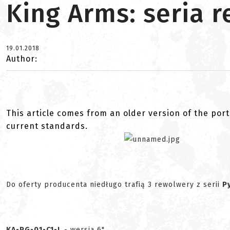
King Arms: seria 
19.01.2018
Author:
This article comes from an older version of the port
current standards.
Do oferty producenta niedługo trafią 3 rewolwery z serii
P
KA-PG-01-C1-L
- wersja 6"