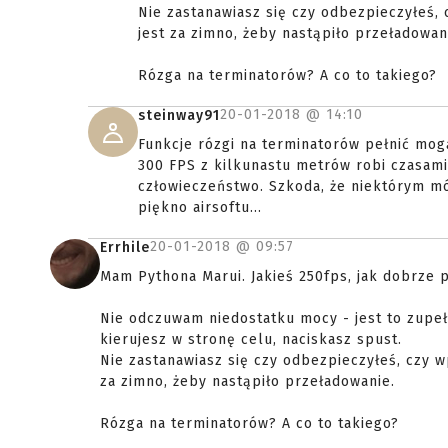
Nie zastanawiasz się czy odbezpieczyłeś,
jest za zimno, żeby nastąpiło przeładowan
Rózga na terminatorów? A co to takiego?
20-01-2018 @
14:10
steinway91
Funkcje rózgi na terminatorów pełnić mog
300 FPS z kilkunastu metrów robi czasami
człowieczeństwo. Szkoda, że niektórym mó
piękno airsoftu...
20-01-2018 @
09:57
Errhile
Mam Pythona Marui. Jakieś 250fps, jak dobrze p
Nie odczuwam niedostatku mocy - jest to zupeł
kierujesz w stronę celu, naciskasz spust.
Nie zastanawiasz się czy odbezpieczyłeś, czy w
za zimno, żeby nastąpiło przeładowanie.
Rózga na terminatorów? A co to takiego?