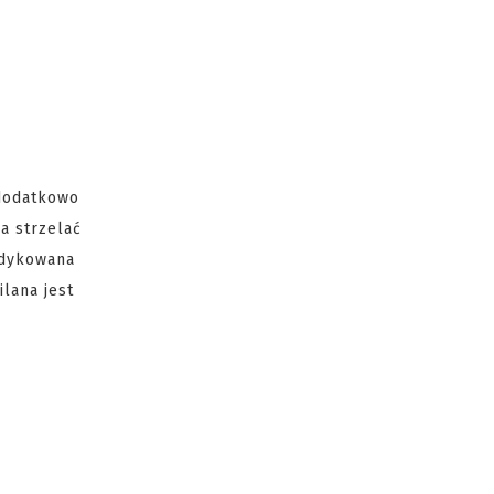
 dodatkowo
a strzelać
edykowana
ilana jest