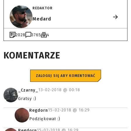
REDAKTOR
Medard
2028
3765
4
KOMENTARZE
ZALOGUJ SIĘ ABY KOMENTOWAĆ
13-02-2018 @
00:18
_Czarny_
Gratsy :)
15-02-2018 @
16:29
Regdorn
Podziękował :)
15-02-2018 @
16:29
Regdorn