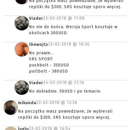
Na początku masz powiedziane, że wybierali
repliki do $300, SRS kosztuje sporo więcej.
23-02-2018 @
17:08
Viader
No nie do końca. Wersja Sport kosztuje w
okolicach 300USD.
23-02-2018 @
18:26
thewojtz
No prawie...
SRS SPORT:
pushbolt - 350USD
pullbolt - 380USD
24-02-2018 @
21:16
Viader
No dokładnie. 50USD i po temacie.
23-02-2018 @
12:36
mikunda
Na początku masz powiedziane, że wybierali
repliki do $300, SRS kosztuje sporo więcej.
23-02-2018 @
16:54
luglo