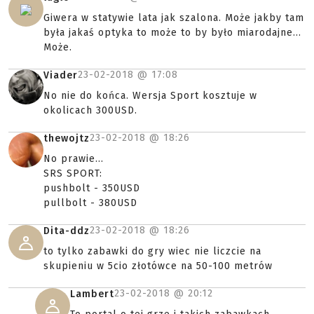
Giwera w statywie lata jak szalona. Może jakby tam
była jakaś optyka to może to by było miarodajne...
Może.
23-02-2018 @
17:08
Viader
No nie do końca. Wersja Sport kosztuje w
okolicach 300USD.
23-02-2018 @
18:26
thewojtz
No prawie...
SRS SPORT:
pushbolt - 350USD
pullbolt - 380USD
23-02-2018 @
18:26
Dita-ddz
to tylko zabawki do gry wiec nie liczcie na
skupieniu w 5cio złotówce na 50-100 metrów
23-02-2018 @
20:12
Lambert