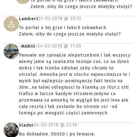
To portal o tej grze i takich zabawkach.
Zatem, niby do czego jeszcze miałyby służyć?
23-02-2018 @
20:12
Lambert
To portal o tej grze i takich zabawkach.
Zatem, niby do czego jeszcze miałyby służyć?
24-02-2018 @
11:05
-MARIO-
Panowie nie spinajcie niepotrzebnie.I tak wszyscy
wiemy jakie są realia.Kto testuje coś, co na dzień
dobry i tak trzeba zdłubać żeby chciało to
strzelać .Amoeba jest w stocku najmocniejsza to i
wynik był najlepszy-pominąwszy fakt testu na
30m...na taliej odległosci to klamką za 70zł z stti
trafisz w tarcze każdym strzałem.Jedyne co
przemawia za amoebą to wygląd bo jest inna ale
cała reszta i tak zostanie bo stronie vsr -od
tuningu po mnogość części zamiennych.
24-02-2018 @
21:16
Viader
No dokładnie. 50USD i po temacie.