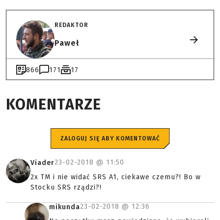
REDAKTOR
Paweł
866
171
17
KOMENTARZE
ZALOGUJ SIĘ ABY KOMENTOWAĆ
23-02-2018 @
11:50
Viader
2x TM i nie widać SRS A1, ciekawe czemu?! Bo w
Stocku SRS rządzi?!
23-02-2018 @
12:36
mikunda