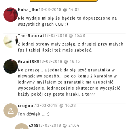
13-03-2018 @
14:02
Huba_lbn
Nie wydaje mi się że będzie to dopuszczone na
wszystkich grach CQB ;)
13-03-2018 @
15:58
The-Naturat
Z jednej strony mały zasięg, z drugiej przy małych
fps i takiej ilości też może zaboleć.
13-03-2018 @
16:15
GranitSKS
No proszę... a jednak da się użyć granatnika w
niewłaściwy sposób... po co komu 2 karabiny w
jednym? myślałem że granatnik ma uzupełnić
wyposażenie, jednocześnie skutecznie wyczyścić
każdy pokój czy geste krzaki, a to???
13-03-2018 @
16:28
crogool
Ten dźwięk ... :)
13-03-2018 @
21:04
s255