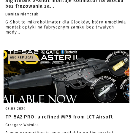
Sightmark G-Shot montuje kolimator na Glocku
bez frezowania za...
Damian Niemczuk
G-Shot to mikrokolimator dla Glocków, który umożliwia
montaż optyki na fabrycznym zamku bez trwałych
mody...
AEG REPLICAS
03.08.2026
TP-5A2 PRO, a refined MP5 from LCT Airsoft
Grzegorz Woźnica
A new proposition is now available on the market.