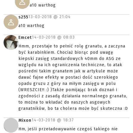
a10 warthog
13-03-2018 @
21:04
s255
a10 warthog
14-03-2018 @
08:03
Emcet
Hmm, przestaje to pełnić rolę granatu, a zaczyna
być karabinkiem. Chociaż biorąc pod uwagę
kiepski zasięg standardowych 40mm do ASG ze
względu na ich ograniczenia techniczne, to atak
pośredni takim granatem jak w artykule może
dawać fajne efekty w postaci dość szerokiego
opadu gruzu z góry na miłym zasięgu w polu
(WRESZCIE!! :) )Także pomijając brak doznań i
zgodności z zasadą działania normalnego granatu,
to można to wkładać do naszych asgowych
granatników, bo ta cholera może być skuteczna :D
14-03-2018 @
18:37
Mixon
Hm, jeśli przeładowywanie czegoś takiego nie