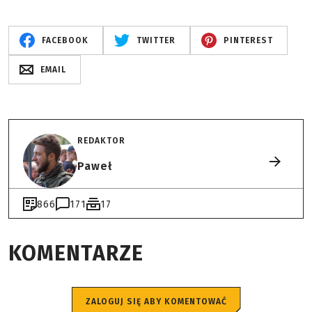
FACEBOOK
TWITTER
PINTEREST
EMAIL
REDAKTOR
Paweł
866
171
17
KOMENTARZE
ZALOGUJ SIĘ ABY KOMENTOWAĆ