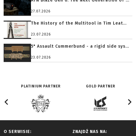
ATN Blaze Gen 6: The Next Generation of ...
27.07.2026
The History of the Multitool in Tim Leat...
23.07.2026
5" Assault Cummerbund - a rigid side sys...
23.07.2026
PLATINIUM PARTNER
GOLD PARTNER
O SERWISIE:
ZNAJDŹ NAS NA: