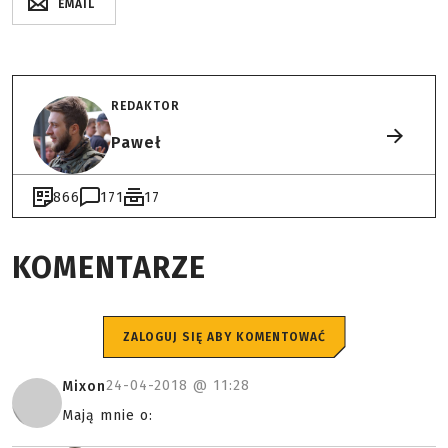
EMAIL
REDAKTOR
Paweł
866
171
17
KOMENTARZE
ZALOGUJ SIĘ ABY KOMENTOWAĆ
24-04-2018 @
11:28
Mixon
Mają mnie o: