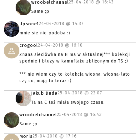
25-04-2018 @
16:43
wroobelchannel
Same ;p
24-04-2018 @
14:37
Upsone1
mnie sie nie podoba :/
24-04-2018 @
16:18
crogool
Znana sieciówka na H ma w aktualnej*** kolekcji
spodnie i bluzy w kamuflażu zbliżonym do TS ;)
*** nie wiem czy to kolekcja wiosna, wiosna-lato
czy co, mają to teraz :)
25-04-2018 @
22:07
Jakub Duda
Ta na C też miała swojego czasu.
25-04-2018 @
16:43
wroobelchannel
Same ;p
25-04-2018 @
17:16
Moris