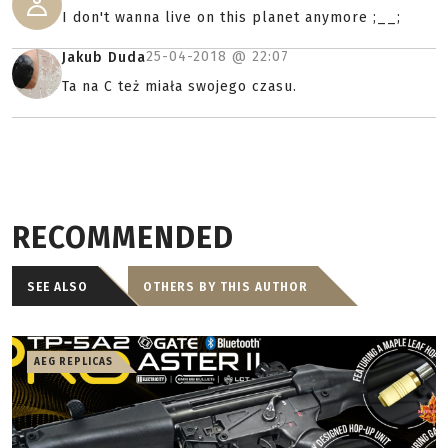
I don't wanna live on this planet anymore ;__;
25-04-2018 @
22:07
Jakub Duda
Ta na C też miała swojego czasu.
RECOMMENDED
SEE ALSO
OTHERS BY THIS AUTHOR
AEG REPLICAS