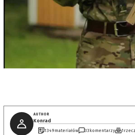
AUTHOR
Konrad
1349
materiałów
33
komentarzy
1
rzec