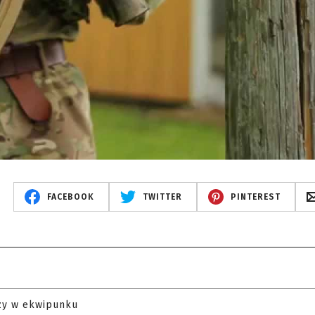
FACEBOOK
TWITTER
PINTEREST
zy w ekwipunku