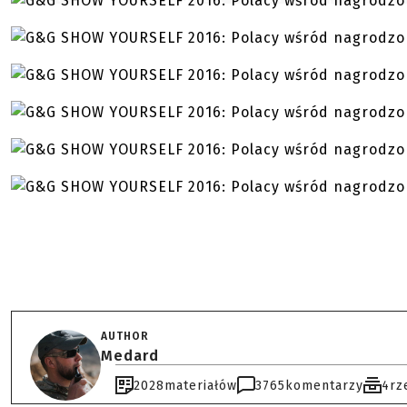
AUTHOR
Medard
2028
materiałów
3765
komentarzy
4
rz