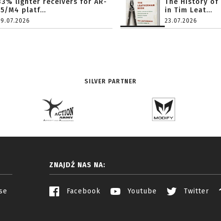
33% lighter receivers for AR-
The History of
15/M4 platf...
in Tim Leat...
29.07.2026
23.07.2026
SILVER PARTNER
ZNAJDŹ NAS NA:
se
Facebook
Youtube
Twitter