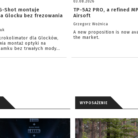
03.08.2026
G-Shot montuje
TP-5A2 PRO, a refined M
na Glocku bez frezowania
Airsoft
Grzegorz Woźnica
zuk
A new proposition is now av
the market.
krokolimator dla Glocków,
wia montaż optyki na
amku bez trwałych mody...
WYPOSAŻENIE