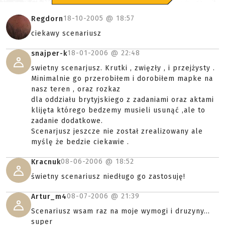
18-10-2005 @
18:57
Regdorn
ciekawy scenariusz
18-01-2006 @
22:48
snajper-k
swietny scenarjusz. Krutki , zwięzły , i przejżysty .
Minimalnie go przerobiłem i dorobiłem mapke na
nasz teren , oraz rozkaz
dla oddziału brytyjskiego z zadaniami oraz aktami
klijęta którego bedzemy musieli usunąć ,ale to
zadanie dodatkowe.
Scenarjusz jeszcze nie został zrealizowany ale
myślę że bedzie ciekawie .
08-06-2006 @
18:52
Kracnuk
świetny scenariusz niedługo go zastosuję!
08-07-2006 @
21:39
Artur_m4
Scenariusz wsam raz na moje wymogi i druzyny...
super