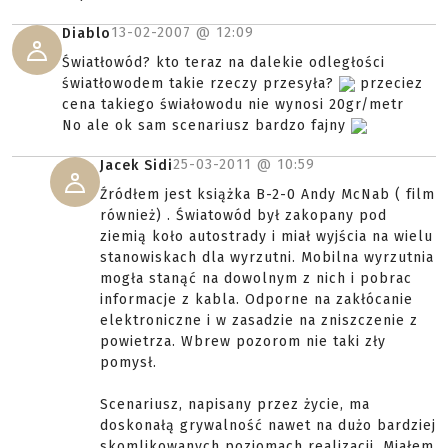
13-02-2007 @
12:09
Diablo
Światłowód? kto teraz na dalekie odległości
światłowodem takie rzeczy przesyła?
przeciez
cena takiego świałowodu nie wynosi 20gr/metr
No ale ok sam scenariusz bardzo fajny
25-03-2011 @
10:59
Jacek Sidi
Źródłem jest książka B-2-0 Andy McNab ( film
również) . Światowód był zakopany pod
ziemią koło autostrady i miał wyjścia na wielu
stanowiskach dla wyrzutni. Mobilna wyrzutnia
mogła stanąć na dowolnym z nich i pobrac
informacje z kabla. Odporne na zakłócanie
elektroniczne i w zasadzie na zniszczenie z
powietrza. Wbrew pozorom nie taki zły
pomysł.
Scenariusz, napisany przez życie, ma
doskonałą grywalność nawet na dużo bardziej
skomlikowanych poziomach realizacji. Miałem