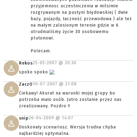
przyjemnosc uczestniczenia w milsimie
rozgrywanym na pustyni błędowskiej ( dwie
bazy, pojazdy, łaczność przewodowa ) ale też
na małym zalesionym terenie gdzie w 6
utrudnialiśmy życie 30 osobowemu
plutonowi.
Polecam.
25-05-2007 @
20:30
Rekos
spoko spoko
10-07-2007 @
21:08
ZaczO
Ciekawy! Akurat na warunki mojej grupy bo
potrzeba mało osób. Jutro zostanie przez nas
zrealizowany. Pozdro !!
26-04-2009 @
14:07
snip
Doskonały scenariusz. Wersja trudna chyba
najbardziej optymalna.