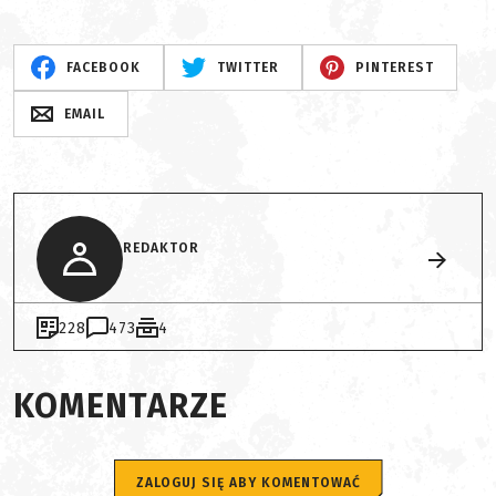
FACEBOOK
TWITTER
PINTEREST
EMAIL
REDAKTOR
228
473
4
KOMENTARZE
ZALOGUJ SIĘ ABY KOMENTOWAĆ