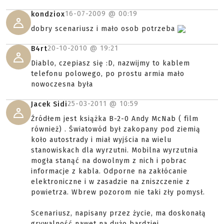
16-07-2009 @
00:19
kondziox
dobry scenariusz i mało osob potrzeba
20-10-2010 @
19:21
B4rt
Diablo, czepiasz się :D, nazwijmy to kablem
telefonu polowego, po prostu armia mało
nowoczesna była
25-03-2011 @
10:59
Jacek Sidi
Źródłem jest książka B-2-0 Andy McNab ( film
również) . Światowód był zakopany pod ziemią
koło autostrady i miał wyjścia na wielu
stanowiskach dla wyrzutni. Mobilna wyrzutnia
mogła stanąć na dowolnym z nich i pobrac
informacje z kabla. Odporne na zakłócanie
elektroniczne i w zasadzie na zniszczenie z
powietrza. Wbrew pozorom nie taki zły pomysł.
Scenariusz, napisany przez życie, ma doskonałą
grywalność nawet na dużo bardziej