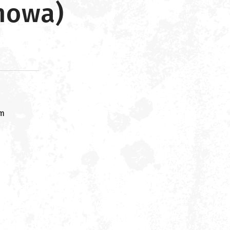
howa)
om