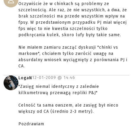
Oczywiście że w chinkach są problemy ze
szczelnością. Ale raz, że nie wszystkich, a dwa, że
brak szczelności ma przede wszystkim wpływ na
fpsy. W przedstawionym przypadku PJ miał więcej
fps więc to nie kwestia szczelności tylko
podkręcania kulek, skoro lufy były takie same.
Nie miałem zamiaru zacząć dyskusji "chinki vs
markowe", chciałem tylko zwrócić uwagę na
absurdalny wniosek wyciągnięty z porównania PJ i
CA.
12-01-2009 @
14:46
LogaN
"Zasięg niemal identyczny z zaledwie
kilkumetrową przewagą repliki P&J"
Celność ta sama owszem, ale zasięg był nieco
większy od CA (średnio 2-3 metry).
Pozdrawiam