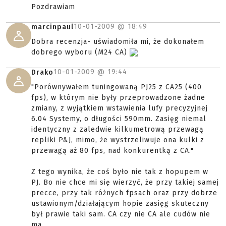
Pozdrawiam
10-01-2009 @
18:49
marcinpaul
Dobra recenzja- uświadomiła mi, że dokonałem
dobrego wyboru (M24 CA)
10-01-2009 @
19:44
Drako
"Porównywałem tuningowaną PJ25 z CA25 (400
fps), w którym nie były przeprowadzone żadne
zmiany, z wyjątkiem wstawienia lufy precyzyjnej
6.04 Systemy, o długości 590mm. Zasięg niemal
identyczny z zaledwie kilkumetrową przewagą
repliki P&J, mimo, że wystrzeliwuje ona kulki z
przewagą aż 80 fps, nad konkurentką z CA."
Z tego wynika, że coś było nie tak z hopupem w
PJ. Bo nie chce mi się wierzyć, że przy takiej samej
precce, przy tak różnych fpsach oraz przy dobrze
ustawionym/działającym hopie zasięg skuteczny
był prawie taki sam. CA czy nie CA ale cudów nie
ma.