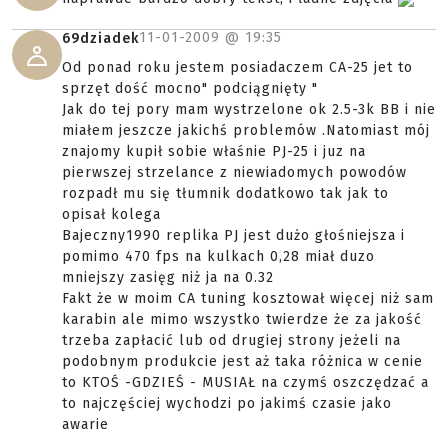
11-01-2009 @
19:35
69dziadek
Od ponad roku jestem posiadaczem CA-25 jet to
sprzęt dość mocno" podciągnięty "
Jak do tej pory mam wystrzelone ok 2.5-3k BB i nie
miałem jeszcze jakichś problemów .Natomiast mój
znajomy kupił sobie właśnie PJ-25 i juz na
pierwszej strzelance z niewiadomych powodów
rozpadł mu się tłumnik dodatkowo tak jak to
opisał kolega
Bajeczny1990 replika PJ jest dużo głośniejsza i
pomimo 470 fps na kulkach 0,28 miał duzo
mniejszy zasięg niż ja na 0.32
Fakt że w moim CA tuning kosztował więcej niż sam
karabin ale mimo wszystko twierdze że za jakość
trzeba zapłacić lub od drugiej strony jeżeli na
podobnym produkcie jest aż taka różnica w cenie
to KTOŚ -GDZIEŚ - MUSIAŁ na czymś oszczędzać a
to najczęściej wychodzi po jakimś czasie jako
awarie