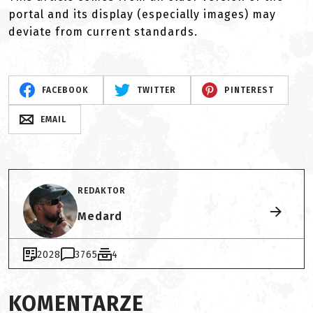
portal and its display (especially images) may
deviate from current standards.
FACEBOOK
TWITTER
PINTEREST
EMAIL
REDAKTOR
Medard
2028
3765
4
KOMENTARZE