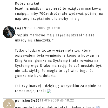
Dobry artykuł
Jeżeli ja miałbym wybierać to wziąłbym markową
snajpę... niby 700zł drożej ale wydawać później na
naprawy i części nie chciałoby mi się.
11-01-2009 @
17:18
LogaN
"repliki markowe mają częściej szczelniejsze
układy nić chińczyki. "
Tylko chodzi o to, że w egzemplarzu, który
opisywałem była wymieniona komora hop-up na
King Arms, gumka na Systemę i lufa również na
Systemę więc Drako ma rację, że coś musiało być
nie tak. Myślę, że mogła to być wina tego, że
gumka nie była dotarta.
Tak czy inaczej - dziękuję wszystkim za opinie na
temat mojej recki
.
11-01-2009 @
18:22
punisher3456
naprawde bardzo dobry tekst, i ładne zdjęcia