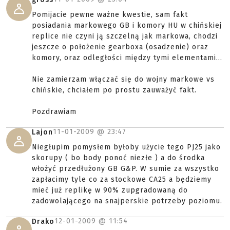
Pomijacie pewne ważne kwestie, sam fakt
posiadania markowego GB i komory HU w chińskiej
replice nie czyni ją szczelną jak markowa, chodzi
jeszcze o położenie gearboxa (osadzenie) oraz
komory, oraz odległości między tymi elementami...
Nie zamierzam włączać się do wojny markowe vs
chińskie, chciałem po prostu zauważyć fakt.
Pozdrawiam
11-01-2009 @
23:47
Lajon
Niegłupim pomysłem byłoby użycie tego PJ25 jako
skorupy ( bo body ponoć niezłe ) a do środka
włożyć przedłużony GB G&P. W sumie za wszystko
zapłacimy tyle co za stockowe CA25 a będziemy
mieć już replikę w 90% zupgradowaną do
zadowolającego na snajperskie potrzeby poziomu.
12-01-2009 @
11:54
Drako