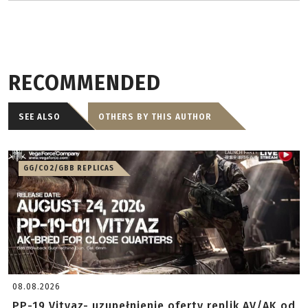
RECOMMENDED
SEE ALSO
OTHERS BY THIS AUTHOR
GG/CO2/GBB REPLICAS
08.08.2026
PP-19 Vityaz- uzupełnienie oferty replik AV/AK od