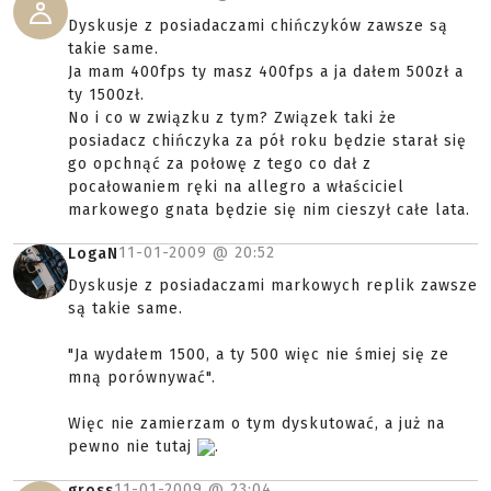
Dyskusje z posiadaczami chińczyków zawsze są
takie same.
Ja mam 400fps ty masz 400fps a ja dałem 500zł a
ty 1500zł.
No i co w związku z tym? Związek taki że
posiadacz chińczyka za pół roku będzie starał się
go opchnąć za połowę z tego co dał z
pocałowaniem ręki na allegro a właściciel
markowego gnata będzie się nim cieszył całe lata.
11-01-2009 @
20:52
LogaN
Dyskusje z posiadaczami markowych replik zawsze
są takie same.
"Ja wydałem 1500, a ty 500 więc nie śmiej się ze
mną porównywać".
Więc nie zamierzam o tym dyskutować, a już na
pewno nie tutaj
.
11-01-2009 @
23:04
gross