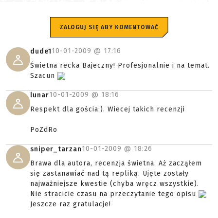
ZALOGUJ SIĘ ABY KOMENTOWAĆ
10-01-2009 @
17:16
dude1
Świetna recka Bajeczny! Profesjonalnie i na temat.
Szacun
10-01-2009 @
18:16
lunar
Respekt dla gościa:). Wiecej takich recenzji
PoZdRo
10-01-2009 @
18:26
sniper_tarzan
Brawa dla autora, recenzja świetna. Aż zacząłem
się zastanawiać nad tą repliką. Ujęte zostały
najważniejsze kwestie (chyba wręcz wszystkie).
Nie stracicie czasu na przeczytanie tego opisu
Jeszcze raz gratulacje!