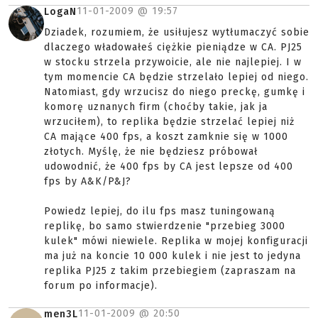
11-01-2009 @
19:57
LogaN
Dziadek, rozumiem, że usiłujesz wytłumaczyć sobie
dlaczego władowałeś ciężkie pieniądze w CA. PJ25
w stocku strzela przywoicie, ale nie najlepiej. I w
tym momencie CA będzie strzelało lepiej od niego.
Natomiast, gdy wrzucisz do niego preckę, gumkę i
komorę uznanych firm (choćby takie, jak ja
wrzuciłem), to replika będzie strzelać lepiej niż
CA mające 400 fps, a koszt zamknie się w 1000
złotych. Myślę, że nie będziesz próbował
udowodnić, że 400 fps by CA jest lepsze od 400
fps by A&K/P&J?
Powiedz lepiej, do ilu fps masz tuningowaną
replikę, bo samo stwierdzenie "przebieg 3000
kulek" mówi niewiele. Replika w mojej konfiguracji
ma już na koncie 10 000 kulek i nie jest to jedyna
replika PJ25 z takim przebiegiem (zapraszam na
forum po informacje).
11-01-2009 @
20:50
men3L