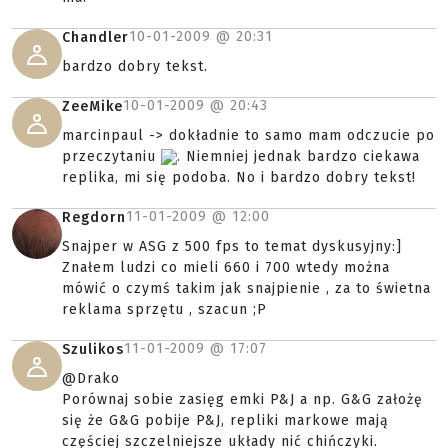
10-01-2009 @
20:31
Chandler
bardzo dobry tekst.
10-01-2009 @
20:43
ZeeMike
marcinpaul -> dokładnie to samo mam odczucie po
przeczytaniu
. Niemniej jednak bardzo ciekawa
replika, mi się podoba. No i bardzo dobry tekst!
11-01-2009 @
12:00
Regdorn
Snajper w ASG z 500 fps to temat dyskusyjny:]
Znałem ludzi co mieli 660 i 700 wtedy można
mówić o czymś takim jak snajpienie , za to świetna
reklama sprzętu , szacun ;P
11-01-2009 @
17:07
Szulikos
@Drako
Porównaj sobie zasięg emki P&J a np. G&G założę
się że G&G pobije P&J, repliki markowe mają
częściej szczelniejsze układy nić chińczyki.