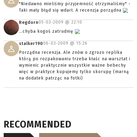
"Niedawno mieliśmy przyjemność otrzymaliśmy" -
Taki mały błąd się wdarł. A recenzja porządna
05-03-2009 @
22:10
Regdorn
...chyba kogoś zatrudnię
06-03-2009 @
15:26
stalker190
Porządna recenzja. Ale znów o zgrozo replika
którą po rozpakowaniu trzeba kłaśc na warsztat i
wymienic praktycznie wszystkie ważne bebechy
więc w praktyce kupujemy tylko skorupę (marną
na dodatek patrząc na fotki)
RECOMMENDED