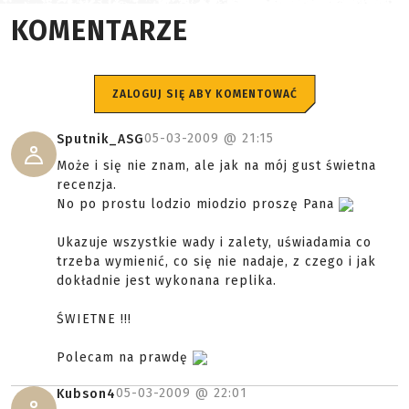
KOMENTARZE
ZALOGUJ SIĘ ABY KOMENTOWAĆ
05-03-2009 @
21:15
Sputnik_ASG
Może i się nie znam, ale jak na mój gust świetna
recenzja.
No po prostu lodzio miodzio proszę Pana
Ukazuje wszystkie wady i zalety, uświadamia co
trzeba wymienić, co się nie nadaje, z czego i jak
dokładnie jest wykonana replika.
ŚWIETNE !!!
Polecam na prawdę
05-03-2009 @
22:01
Kubson4