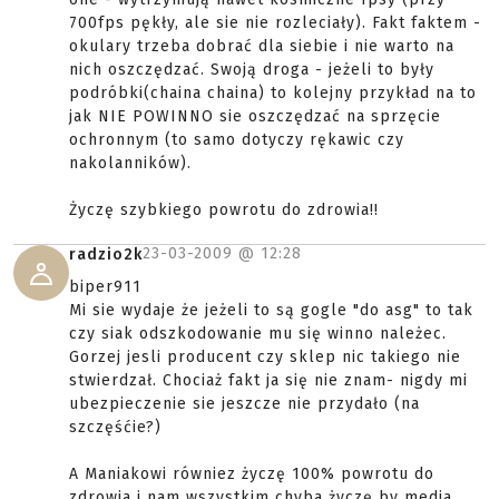
700fps pękły, ale sie nie rozleciały). Fakt faktem -
okulary trzeba dobrać dla siebie i nie warto na
nich oszczędzać. Swoją droga - jeżeli to były
podróbki(chaina chaina) to kolejny przykład na to
jak NIE POWINNO sie oszczędzać na sprzęcie
ochronnym (to samo dotyczy rękawic czy
nakolanników).
Życzę szybkiego powrotu do zdrowia!!
23-03-2009 @
12:28
radzio2k
biper911
Mi sie wydaje że jeżeli to są gogle "do asg" to tak
czy siak odszkodowanie mu się winno należec.
Gorzej jesli producent czy sklep nic takiego nie
stwierdzał. Chociaż fakt ja się nie znam- nigdy mi
ubezpieczenie sie jeszcze nie przydało (na
szczęśćie?)
A Maniakowi równiez życzę 100% powrotu do
zdrowia i nam wszystkim chyba życzę by media