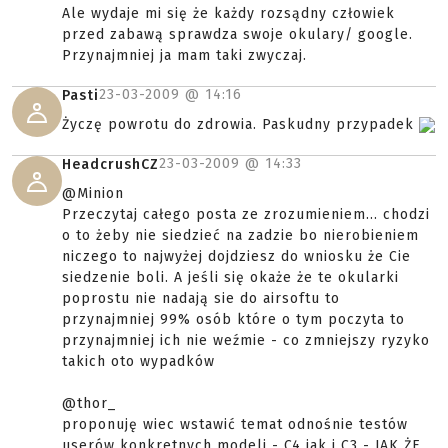
Ale wydaje mi się że każdy rozsądny człowiek
przed zabawą sprawdza swoje okulary/ google.
Przynajmniej ja mam taki zwyczaj.
23-03-2009 @
14:16
Pasti
Życzę powrotu do zdrowia. Paskudny przypadek
23-03-2009 @
14:33
HeadcrushCZ
@Minion
Przeczytaj całego posta ze zrozumieniem... chodzi
o to żeby nie siedzieć na zadzie bo nierobieniem
niczego to najwyżej dojdziesz do wniosku że Cie
siedzenie boli. A jeśli się okaże że te okularki
poprostu nie nadają sie do airsoftu to
przynajmniej 99% osób które o tym poczyta to
przynajmniej ich nie weźmie - co zmniejszy ryzyko
takich oto wypadków
@thor_
proponuję wiec wstawić temat odnośnie testów
userów konkretnych modeli - C4 jak i C3 - JAK ŻE