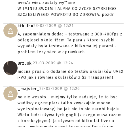
uvex'a wiec zostaly wy""ane
W IMINIU SWOIM I ALPHA CO ZYCZE SZYBKIEGO
SZCZESLIWEGO POWROTU DO ZDROWIA. pozdr
23-03-2009 @
12:21
kthulhu
A, zapomnialem dodac - testowane z 380-400fps z
odleglosci okolo 15cm. Ta para z ktorej szybki
wypadaly byla testowana z kilkoma jej parami -
problem lezy wiec w oprawkach
23-03-2009 @
12:24
Brzuski
można prosić o dodanie do testów okularków UVEX
i-VO jak i również okularków z $3 Transparent
23-03-2009 @
12:26
_majster_
no nie wesoło... miejmy tylko nadzieje, że to był
wadliwy egzemplarz (albo zwyczajnie mocno
wyeksploatowany) bo jak nie to sie narobi bajzlu.
Wielu ludzi używa tych gogli (z czego masa razem
z korekcyjnymi). Ja używam od kilku lat Uvex x-
one - wytrzymują nawet kosmiczne fpsy (przy