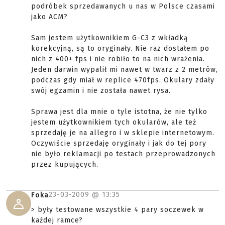
podróbek sprzedawanych u nas w Polsce czasami
jako ACM?
Sam jestem użytkownikiem G-C3 z wkładką
korekcyjną, są to oryginały. Nie raz dostałem po
nich z 400+ fps i nie robiło to na nich wrażenia.
Jeden darwin wypalił mi nawet w twarz z 2 metrów,
podczas gdy miał w replice 470fps. Okulary zdały
swój egzamin i nie została nawet rysa.
Sprawa jest dla mnie o tyle istotna, że nie tylko
jestem użytkownikiem tych okularów, ale też
sprzedaję je na allegro i w sklepie internetowym.
Oczywiście sprzedaję oryginały i jak do tej pory
nie było reklamacji po testach przeprowadzonych
przez kupujących.
23-03-2009 @
13:35
Foka
> były testowane wszystkie 4 pary soczewek w
każdej ramce?