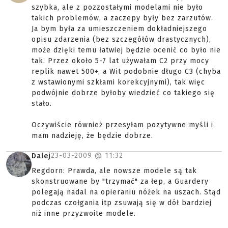
szybka, ale z pozzostałymi modelami nie było
takich problemów, a zaczepy były bez zarzutów.
Ja bym była za umieszczeniem dokładniejszego
opisu zdarzenia (bez szczegółów drastycznych),
może dzięki temu łatwiej będzie ocenić co było nie
tak. Przez około 5-7 lat używałam C2 przy mocy
replik nawet 500+, a Wit podobnie długo C3 (chyba
z wstawionymi szkłami korekcyjnymi), tak więc
podwójnie dobrze byłoby wiedzieć co takiego się
stało.
Oczywiście również przesyłam pozytywne myśli i
mam nadzieję, że będzie dobrze.
23-03-2009 @
11:32
Dalej
Regdorn: Prawda, ale nowsze modele są tak
skonstruowane by "trzymać" za łep, a Guardery
polegają nadal na opieraniu nóżek na uszach. Stąd
podczas czołgania itp zsuwają się w dół bardziej
niż inne przyzwoite modele.