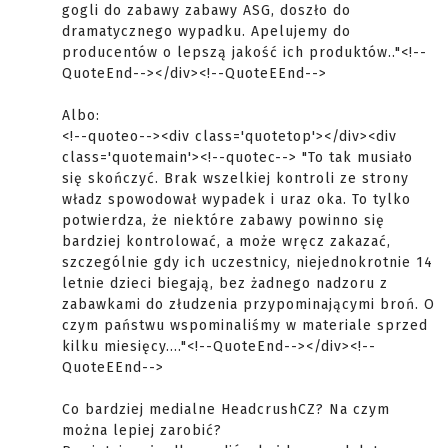
gogli do zabawy zabawy ASG, doszło do
dramatycznego wypadku. Apelujemy do
producentów o lepszą jakość ich produktów.."<!--
QuoteEnd--></div><!--QuoteEEnd-->
Albo:
<!--quoteo--><div class='quotetop'></div><div
class='quotemain'><!--quotec--> "To tak musiało
się skończyć. Brak wszelkiej kontroli ze strony
władz spowodował wypadek i uraz oka. To tylko
potwierdza, że niektóre zabawy powinno się
bardziej kontrolować, a może wręcz zakazać,
szczególnie gdy ich uczestnicy, niejednokrotnie 14
letnie dzieci biegają, bez żadnego nadzoru z
zabawkami do złudzenia przypominającymi broń. O
czym państwu wspominaliśmy w materiale sprzed
kilku miesięcy...."<!--QuoteEnd--></div><!--
QuoteEEnd-->
Co bardziej medialne HeadcrushCZ? Na czym
można lepiej zarobić?