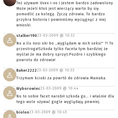
Też używam Uvex i-vo i jestem bardzo zadowolony.
Może jeżeli ktoś jest wierzący warto by się
pomodlić za kolegę. Życzę zdrowia. To bardzo
przykra historia i powinniśmy wyciągnąć z niej
wnioski.
23-03-2009 @
10:32
stalker190
No a ilu nosi oki bo ,,wyglądam w nich seksi'' ?! To
przestroga!Szkoda tylko Faceta tym bardziej że
myślał że ma dobry sprzęt.Pozdro i szybkiego
powrotu do zdrowia!
23-03-2009 @
10:33
Baker2222
Trzymam kciuki za powrtó do zdrowia Maniaka.
23-03-2009 @
10:44
Wyborowiec
No to sobie facet narobił szkoda go... i właśnie dla
tego wole używać gogle wyglądają pewniej.
23-03-2009 @
10:45
biolon