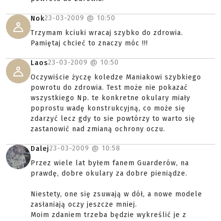
23-03-2009 @
10:50
Nok
Trzymam kciuki wracaj szybko do zdrowia.
Pamiętaj chcieć to znaczy móc !!!
23-03-2009 @
10:50
Laos
Oczywiście życzę koledze Maniakowi szybkiego
powrotu do zdrowia. Test może nie pokazać
wszystkiego Np. te konkretne okulary miały
poprostu wadę konstrukcyjną, co może się
zdarzyć lecz gdy to sie powtórzy to warto się
zastanowić nad zmianą ochrony oczu.
23-03-2009 @
10:58
Dalej
Przez wiele lat byłem fanem Guarderów, na
prawdę, dobre okulary za dobre pieniądze.
Niestety, one się zsuwają w dół, a nowe modele
zasłaniają oczy jeszcze mniej.
Moim zdaniem trzeba będzie wykreślić je z