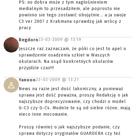
PS: no dobra może z tym nagłośnieniem
medialnym to przesadziłem, ale poprostu nie
powinno sie tego zostawić obojętnie... a ja swoje
C3 ver 2007 z Krakmana sprawdzę jak wrócę z
pracy
23-03-2009 @
13:19
Regdorn
Jeszcze raz zaznaczam, że póki co jest to apel o
sprawdzenie osadzenia szkieł w Waszych
okularach. Na osąd konkretnych okularów
przyjdzie czas!!!
23-03-2009 @
13:21
Yanooo
News na razie jest dość lakoniczny, a ponieważ
sprawa jest dość poważna, proszę Redakcję o jak
najszybsze doprecyzowanie, czy chodzi o model
G-C3 czy G-C4. Modele te są od siebie różne, mają
nieco inne mocowanie.
Proszę również o jak najszybsze podanie, czy
sprawa dotyczy oryginałów GUARDERA czy też