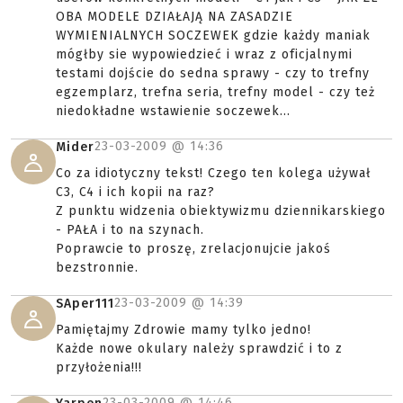
OBA MODELE DZIAŁAJĄ NA ZASADZIE
WYMIENIALNYCH SOCZEWEK gdzie każdy maniak
mógłby sie wypowiedzieć i wraz z oficjalnymi
testami dojście do sedna sprawy - czy to trefny
egzemplarz, trefna seria, trefny model - czy też
niedokładne wstawienie soczewek...
23-03-2009 @
14:36
Mider
Co za idiotyczny tekst! Czego ten kolega używał
C3, C4 i ich kopii na raz?
Z punktu widzenia obiektywizmu dziennikarskiego
- PAŁA i to na szynach.
Poprawcie to proszę, zrelacjonujcie jakoś
bezstronnie.
23-03-2009 @
14:39
SAper111
Pamiętajmy Zdrowie mamy tylko jedno!
Każde nowe okulary należy sprawdzić i to z
przyłożenia!!!
23-03-2009 @
14:46