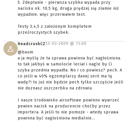
5. Zdeptanie - pierwsza szybka wypada przy
nacisku ok. 10,5 kg, druga prędzej się złamie niż
wypadnie, więc przerwałem test.
Testy 3,4,5 z założonym kompletem
przeźroczystych szybek.
23-03-2009 @
13:00
HeadcrushCZ
@baum
a ja myślę że ta sprawa powinna być nagłośniona.
to tak jakbyś w samolocie leciał i nagle by Ci
szyba przednia wypadła. No i co powiesz? pech. A
co jeśli w 40% egzemplarzy danej serii ma tę
wadę?! to już nie będzie pech tylko szczęście jeśli
nie doznasz uszczerbku na zdrowiu.
I nasze środowisko airsoftowe powinno wywrzeć
pewien nacisk na producencie choćby przez
importera. A jeśli to nie pomoże - wtedy sprawa
powinna być nagłośniona medialnie...