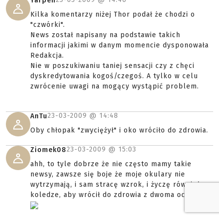
Yarpen
Kilka komentarzy niżej Thor podał że chodzi o
"czwórki".
News został napisany na podstawie takich
informacji jakimi w danym momencie dysponowała
Redakcja.
Nie w poszukiwaniu taniej sensacji czy z chęci
dyskredytowania kogoś/czegoś. A tylko w celu
zwrócenie uwagi na mogący wystąpić problem.
23-03-2009 @
14:48
AnTu
Oby chłopak "zwyciężył" i oko wróciło do zdrowia.
23-03-2009 @
15:03
Ziomek08
ahh, to tyle dobrze że nie często mamy takie
newsy, zawsze się boje że moje okulary nie
wytrzymają, i sam stracę wzrok, i życzę również
koledze, aby wrócił do zdrowia z dwoma oczyma