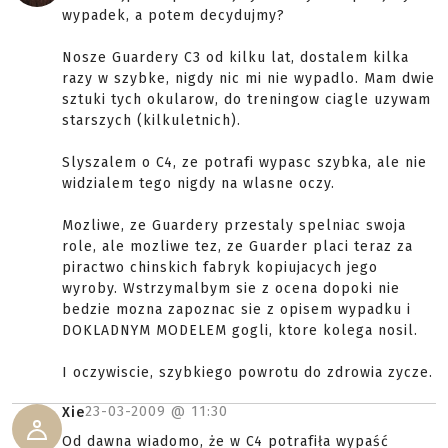
wypadek, a potem decydujmy?
Nosze Guardery C3 od kilku lat, dostalem kilka
razy w szybke, nigdy nic mi nie wypadlo. Mam dwie
sztuki tych okularow, do treningow ciagle uzywam
starszych (kilkuletnich).
Slyszalem o C4, ze potrafi wypasc szybka, ale nie
widzialem tego nigdy na wlasne oczy.
Mozliwe, ze Guardery przestaly spelniac swoja
role, ale mozliwe tez, ze Guarder placi teraz za
piractwo chinskich fabryk kopiujacych jego
wyroby. Wstrzymalbym sie z ocena dopoki nie
bedzie mozna zapoznac sie z opisem wypadku i
DOKLADNYM MODELEM gogli, ktore kolega nosil.
I oczywiscie, szybkiego powrotu do zdrowia zycze.
23-03-2009 @
11:30
Xie
Od dawna wiadomo, że w C4 potrafiła wypaść