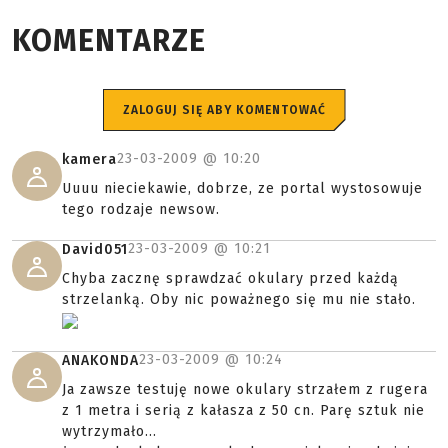
KOMENTARZE
ZALOGUJ SIĘ ABY KOMENTOWAĆ
23-03-2009 @
10:20
kamera
Uuuu nieciekawie, dobrze, ze portal wystosowuje
tego rodzaje newsow.
23-03-2009 @
10:21
David051
Chyba zacznę sprawdzać okulary przed każdą
strzelanką. Oby nic poważnego się mu nie stało.
23-03-2009 @
10:24
ANAKONDA
Ja zawsze testuję nowe okulary strzałem z rugera
z 1 metra i serią z kałasza z 50 cn. Parę sztuk nie
wytrzymało...