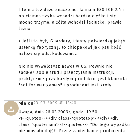
I to ma też duże znaczenie. Ja mam ESS ICE 2.4 i
np ciemna szyba wchodzi bardzo ciężko i się
mocno trzyma, a żółta wchodzi leciutko, prawie
luźno.
> Jeśli to były Guardery, i testy potwierdzą jakąś
usterkę fabryczną, to chłopakowi jak psu kość
należy się odszkodowanie..
Nic nie wywalczysz nawet w US. Pewnie nie
zadałeś sobie trudu przeczytania instrukcji,
praktycznie przy każdym produkcie jest klauzula
"not for war games" i producent jest kryty.
23-03-2009 @
13:40
Minion
Uwaga, dnia 26.03.2009r, godz. 19.50:
<!--quoteo--><div class='quotetop'></div><div
class='quotemain'><!--quotec--> "Do tego wypadku
nie musiało dojść. Przez zaniechanie producenta