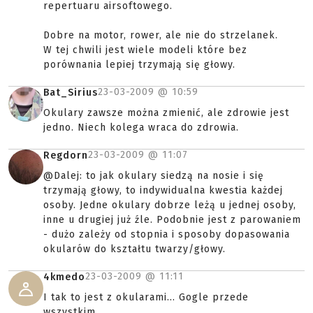
repertuaru airsoftowego.
Dobre na motor, rower, ale nie do strzelanek.
W tej chwili jest wiele modeli które bez
porównania lepiej trzymają się głowy.
23-03-2009 @
10:59
Bat_Sirius
Okulary zawsze można zmienić, ale zdrowie jest
jedno. Niech kolega wraca do zdrowia.
23-03-2009 @
11:07
Regdorn
@Dalej: to jak okulary siedzą na nosie i się
trzymają głowy, to indywidualna kwestia każdej
osoby. Jedne okulary dobrze leżą u jednej osoby,
inne u drugiej już źle. Podobnie jest z parowaniem
- dużo zależy od stopnia i sposoby dopasowania
okularów do kształtu twarzy/głowy.
23-03-2009 @
11:11
4kmedo
I tak to jest z okularami... Gogle przede
wszystkim.