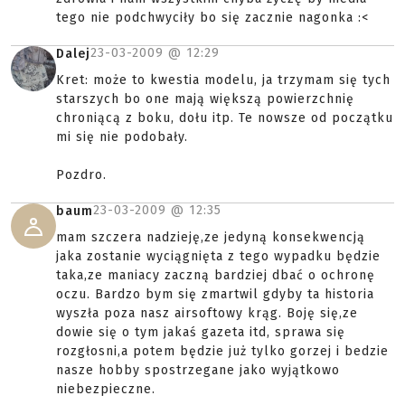
tego nie podchwyciły bo się zacznie nagonka :<
23-03-2009 @
12:29
Dalej
Kret: może to kwestia modelu, ja trzymam się tych
starszych bo one mają większą powierzchnię
chroniącą z boku, dołu itp. Te nowsze od początku
mi się nie podobały.
Pozdro.
23-03-2009 @
12:35
baum
mam szczera nadzieję,ze jedyną konsekwencją
jaka zostanie wyciągnięta z tego wypadku będzie
taka,ze maniacy zaczną bardziej dbać o ochronę
oczu. Bardzo bym się zmartwil gdyby ta historia
wyszła poza nasz airsoftowy krąg. Boję się,ze
dowie się o tym jakaś gazeta itd, sprawa się
rozgłosni,a potem będzie już tylko gorzej i bedzie
nasze hobby spostrzegane jako wyjątkowo
niebezpieczne.