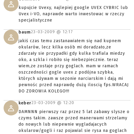
kupujcie Uvexy, najlepiej google UVEX CYBRIC lub
Uvex i-VO, naprawde warto inwestowac w rzeczy
specjalistyczne
23-03-2009 @
12:17
baum
jakiś czas temu zastanawiałem się nad kupnem
okularów, lecz kilka osób mi doradzało,ze
zdarzały sie przypadki gdy kulka trafiala miedzy
oko, a szkla i robiło się niebezpiecznie. teraz
wiem,ze zostaje przy goglach. mam w ramach
oszczedności gogle uvex z podójna szybka,
których używam w sezonie narciarskim i dają mi
pewnośc przed naprawdę dużą iloscią fps.WRACAJ
DO ZDROWIA KOLEGO!!!
23-03-2009 @
12:20
keber
DAMNNN pierwszy raz przez 5 lat zabawy slysze o
czyms takim. zawsze przed manerwami strzelamy
do nowych lub niepewnie wygladajacych
okularow/gogli i raz pojawial sie rysa na goglach