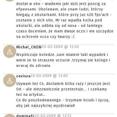
dostał w oko - wiadomo jaki dziś jest pościg za
efpeesami. Ubolewam, ale znam ludzi, którzy
biegają z okularkami, które przy już 420 fps'ach -
zostanie z nich sito. Mi raz wpadła kulka pod
okularki, ale odbiła się od nosa - od tamtego
czasu doceniam, że mam dwoje oczu i nie szczędze
na ochronie oczu czy twarzy :/.
23-03-2009 @
12:05
Michal_CHZW
Współczuje koledze ,sam miałem taki wypadek i
wiem że to straszne uczucie ,trzymaj sie kolego i
wracaj do zdrowia.
23-03-2009 @
12:05
zavisza
Używam też C4, dostałem kilka razy i jeszcze jest
OK - ale niezzwołcznie przetestuje... I czekamy
też na artykuł...
Co do poszkodowanego - trzymam kciuki i życzę,
aby jak najszybciej wyzdrowiał!
23-03-2009 @
12:12
dominafc