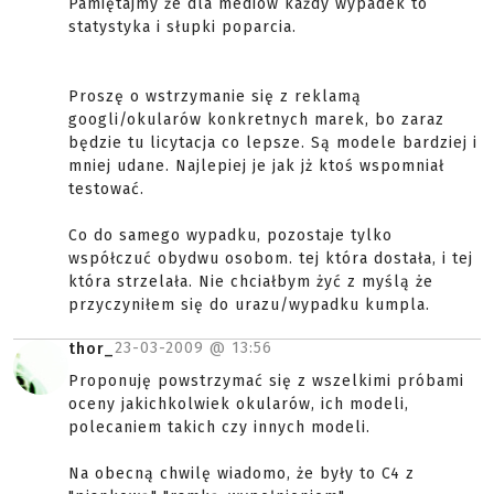
Pamiętajmy że dla mediów każdy wypadek to
statystyka i słupki poparcia.
Proszę o wstrzymanie się z reklamą
googli/okularów konkretnych marek, bo zaraz
będzie tu licytacja co lepsze. Są modele bardziej i
mniej udane. Najlepiej je jak jż ktoś wspomniał
testować.
Co do samego wypadku, pozostaje tylko
współczuć obydwu osobom. tej która dostała, i tej
która strzelała. Nie chciałbym żyć z myślą że
przyczyniłem się do urazu/wypadku kumpla.
23-03-2009 @
13:56
thor_
Proponuję powstrzymać się z wszelkimi próbami
oceny jakichkolwiek okularów, ich modeli,
polecaniem takich czy innych modeli.
Na obecną chwilę wiadomo, że były to C4 z