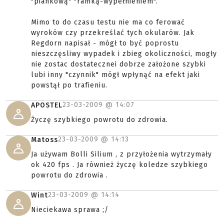
"piankową" "ramką-wypełnieniem".
Mimo to do czasu testu nie ma co ferować
wyroków czy przekreślać tych okularów. Jak
Regdorn napisał - mógł to być poprostu
nieszczęsliwy wypadek i zbieg okoliczności, mogły
nie zostac dostatecznei dobrze założone szybki
lubi inny "czynnik" mógł wpłynąć na efekt jaki
powstął po trafieniu.
23-03-2009 @
14:07
APOSTEL
Życzę szybkiego powrotu do zdrowia.
23-03-2009 @
14:13
Matoss
Ja używam Bolli Silium , z przyłożenia wytrzymały
ok 420 fps . Ja również życzę koledze szybkiego
powrotu do zdrowia .
23-03-2009 @
14:14
Wint
Nieciekawa sprawa ;/