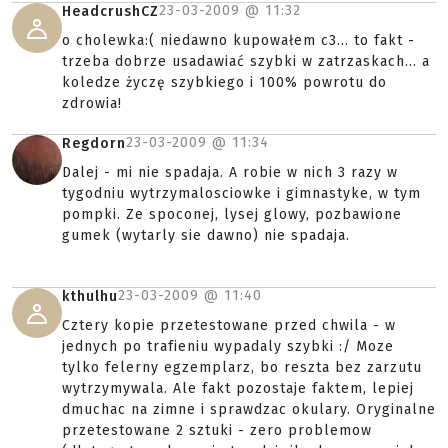
23-03-2009 @
11:32
HeadcrushCZ
o cholewka:( niedawno kupowałem c3... to fakt -
trzeba dobrze usadawiać szybki w zatrzaskach... a
koledze życzę szybkiego i 100% powrotu do
zdrowia!
23-03-2009 @
11:34
Regdorn
Dalej - mi nie spadaja. A robie w nich 3 razy w
tygodniu wytrzymalosciowke i gimnastyke, w tym
pompki. Ze spoconej, lysej glowy, pozbawione
gumek (wytarly sie dawno) nie spadaja.
23-03-2009 @
11:40
kthulhu
Cztery kopie przetestowane przed chwila - w
jednych po trafieniu wypadaly szybki :/ Moze
tylko felerny egzemplarz, bo reszta bez zarzutu
wytrzymywala. Ale fakt pozostaje faktem, lepiej
dmuchac na zimne i sprawdzac okulary. Oryginalne
przetestowane 2 sztuki - zero problemow