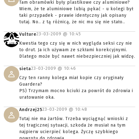
Tam obramówki były plastikowe czy aluminiowe?
Wiem, że te aluminiowe lubią pękać - u kolegi był
taki przypadek - prawie identyczny jak opisany
tutaj. No.. z tą różnicą, że nic mu się nie stało..
23-03-2009 @
10:45
Vulture
Kwestia tego czy się w nich wygląda seksi czy nie
to drut. Ja ich używam ze szkłami korekcyjnymi.
Dlatego może być nawet niebezpieczniej jak widzę.
23-03-2009 @
10:46
sieta
Czy ten ranny kolega miał kopie czy oryginały
Guardera?
PS) Trzymam mocno kciuki za powrót do zdrowia i
uratowanie oka.
23-03-2009 @
10:48
Andrzej25
Tutaj nie ma żartów. Trzeba wyciągnąć wnioski z
tej tragicznej sytuacji, szkoda że musiał na tym
najpierw ucierpieć kolega. Życzę szybkiego
powrotu do zdrowia.