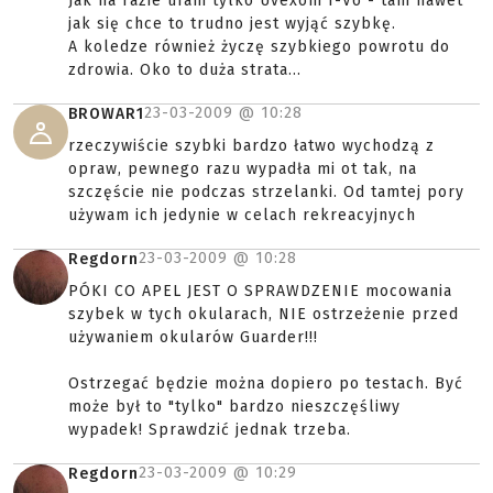
Jak na razie ufam tylko Uvexom I-Vo - tam nawet
jak się chce to trudno jest wyjąć szybkę.
A koledze również życzę szybkiego powrotu do
zdrowia. Oko to duża strata...
23-03-2009 @
10:28
BROWAR1
rzeczywiście szybki bardzo łatwo wychodzą z
opraw, pewnego razu wypadła mi ot tak, na
szczęście nie podczas strzelanki. Od tamtej pory
używam ich jedynie w celach rekreacyjnych
23-03-2009 @
10:28
Regdorn
PÓKI CO APEL JEST O SPRAWDZENIE mocowania
szybek w tych okularach, NIE ostrzeżenie przed
używaniem okularów Guarder!!!
Ostrzegać będzie można dopiero po testach. Być
może był to "tylko" bardzo nieszczęśliwy
wypadek! Sprawdzić jednak trzeba.
23-03-2009 @
10:29
Regdorn