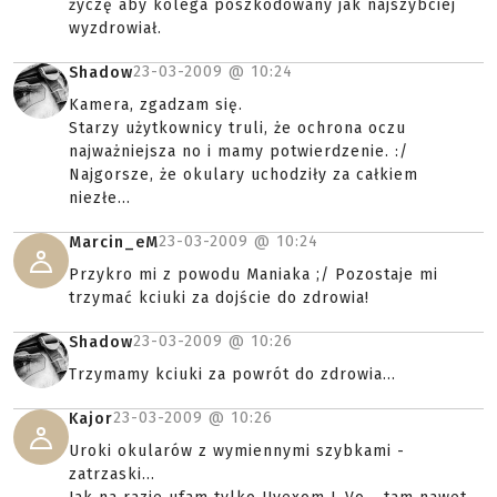
życzę aby kolega poszkodowany jak najszybciej
wyzdrowiał.
23-03-2009 @
10:24
Shadow
Kamera, zgadzam się.
Starzy użytkownicy truli, że ochrona oczu
najważniejsza no i mamy potwierdzenie. :/
Najgorsze, że okulary uchodziły za całkiem
niezłe...
23-03-2009 @
10:24
Marcin_eM
Przykro mi z powodu Maniaka ;/ Pozostaje mi
trzymać kciuki za dojście do zdrowia!
23-03-2009 @
10:26
Shadow
Trzymamy kciuki za powrót do zdrowia...
23-03-2009 @
10:26
Kajor
Uroki okularów z wymiennymi szybkami -
zatrzaski...