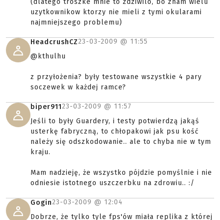
(dlatego troszke mnie to zdziwilo, bo znam wielu
uzytkownikow ktorzy nie mieli z tymi okularami
najmniejszego problemu)
23-03-2009 @
11:55
HeadcrushCZ
@kthulhu
z przyłożenia? były testowane wszystkie 4 pary
soczewek w każdej ramce?
23-03-2009 @
11:57
biper911
Jeśli to były Guardery, i testy potwierdzą jakąś
usterkę fabryczną, to chłopakowi jak psu kość
należy się odszkodowanie.. ale to chyba nie w tym
kraju.
Mam nadzieję, że wszystko pójdzie pomyślnie i nie
odniesie istotnego uszczerbku na zdrowiu.. :/
23-03-2009 @
12:04
Gogin
Dobrze, że tylko tyle fps'ów miała replika z której