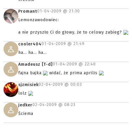
01-04-2009 @
21:30
Promant
Lemonzawodowiec:
a nie przyszło Ci do głowy, że to celowy zabieg?
01-04-2009 @
21:49
cooler404
ha... ha... ha...
01-04-2009 @
22:40
Amadeusz [T-d]
fajna bajka
widać, że prima aprilis
02-04-2009 @
00:03
sjzmisiek
lolz
02-04-2009 @
08:23
jedker
Ściema