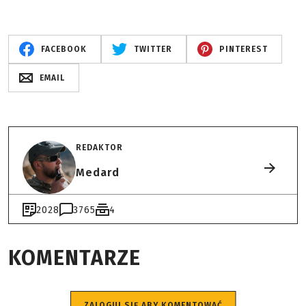
FACEBOOK
TWITTER
PINTEREST
EMAIL
REDAKTOR
Medard
2028
3765
4
KOMENTARZE
ZALOGUJ SIĘ ABY KOMENTOWAĆ