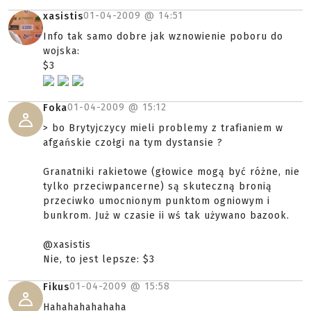
01-04-2009 @
14:51
xasistis
Info tak samo dobre jak wznowienie poboru do
wojska:
$3
01-04-2009 @
15:12
Foka
> bo Brytyjczycy mieli problemy z trafianiem w
afgańskie czołgi na tym dystansie ?
Granatniki rakietowe (głowice mogą być różne, nie
tylko przeciwpancerne) są skuteczną bronią
przeciwko umocnionym punktom ogniowym i
bunkrom. Już w czasie ii wś tak używano bazook.
@xasistis
Nie, to jest lepsze: $3
01-04-2009 @
15:58
Fikus
Hahahahahahaha