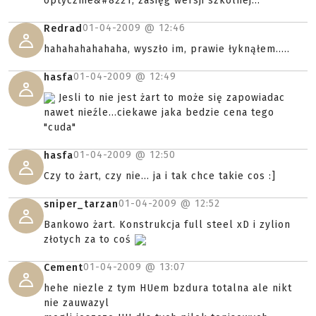
optycznie&#8221; zasięg wersji szkolnej..."
01-04-2009 @
12:46
Redrad
hahahahahahaha, wyszło im, prawie łyknąłem.....
01-04-2009 @
12:49
hasfa
Jesli to nie jest żart to może się zapowiadac
nawet nieźle...ciekawe jaka bedzie cena tego
"cuda"
01-04-2009 @
12:50
hasfa
Czy to żart, czy nie... ja i tak chce takie cos :]
01-04-2009 @
12:52
sniper_tarzan
Bankowo żart. Konstrukcja full steel xD i zylion
złotych za to coś
01-04-2009 @
13:07
Cement
hehe niezle z tym HUem bzdura totalna ale nikt
nie zauwazyl