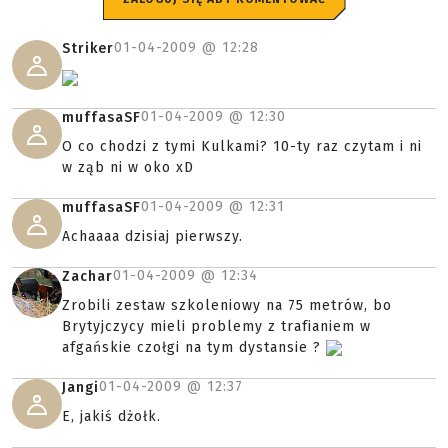
01-04-2009 @
12:28
Striker
01-04-2009 @
12:30
muffasaSF
O co chodzi z tymi Kulkami? 10-ty raz czytam i ni
w ząb ni w oko xD
01-04-2009 @
12:31
muffasaSF
Achaaaa dzisiaj pierwszy.
01-04-2009 @
12:34
Zachar
Zrobili zestaw szkoleniowy na 75 metrów, bo
Brytyjczycy mieli problemy z trafianiem w
afgańskie czołgi na tym dystansie ?
01-04-2009 @
12:37
Jangi
E, jakiś dżołk.