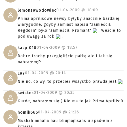
01-04-2009 @
18:09
lemonzawodowiec
Prima aprilisowe newsy byłyby znacznie bardziej
wiarygodne, gdyby zamiast napisu "zamieścił:
Regdorn" było "zamieścił: Promant"
. Weźcie to
pod uwagę za rok
.
01-04-2009 @
18:57
kacpi010
Dobre trochę przegięliście pałkę ale i tak się
nabrałem;P
01-04-2009 @
20:14
LaY
Nie no, co wy, to przecież wszystko prawda jest
01-04-2009 @
20:35
swiatek
Kurde, nabrałem się:( Nie ma to jak Prima Aprilis:D
01-04-2009 @
21:26
homik666
Muahah mihaha hau bhujhajhsahs u spadłem z
krzesła