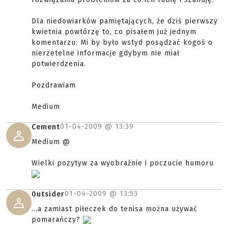
Dla niedowiarków pamiętających, że dziś pierwszy
kwietnia powtórzę to, co pisałem już jednym
komentarzu: Mi by było wstyd posądzać kogoś o
nierzetelne informacje gdybym nie miał
potwierdzenia.
Pozdrawiam
Medium
01-04-2009 @
13:39
Cement
Medium @
Wielki pozytyw za wyobraźnie i poczucie humoru
01-04-2009 @
13:53
0utsider
...a zamiast piłeczek do tenisa można używać
pomarańczy?