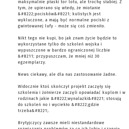
maksymalnie płaski tor lotu, ale trochę słabiej. Z
tym, że upierano się wtedy, że miotanie
&#8222;pocisków&#8221; kulistych jest
wykluczone, a mają być normalne pociski z
gwintowanej lufy - może się coś zmieniło.
Nikt tego nie kupi, bo jak znam życie będzie to
wykorzystane tylko do szkoleń wojska i
wypuszczone w bardzo ograniczonej liczbie
&#8211; przypuszczam, że mniej niż 30
egzemplarzy.
News ciekawy, ale dla nas zastosowanie żadne.
Widocznie ktoś skończył projekt zaczęły się
szkolenia i żołnierze zaczęli opowiadać kuplom i w
rodzinach jakie &#8222;wynalazki&#8221; stosują
do szkoleń no i wyciekło &#8222;gdzie
trzeba&#8221;.
Brytyjczycy zawsze mieli niestandardowe
rozwiązania problemów za co ich lubię i szanuję.