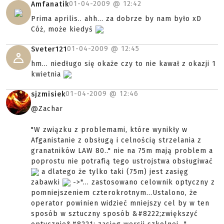
01-04-2009 @
12:42
Amfanatik
Prima aprilis.. ahh... za dobrze by nam było xD
Cóż, może kiedyś
01-04-2009 @
12:45
Sveter121
hm... niedługo się okaże czy to nie kawał z okazji 1
kwietnia
01-04-2009 @
12:46
sjzmisiek
@Zachar
"W związku z problemami, które wynikły w
Afganistanie z obsługą i celnością strzelania z
granatników LAW 80.." nie na 75m mają problem a
poprostu nie potrafią tego ustrojstwa obsługiwać
a dlatego że tylko taki (75m) jest zasięg
zabawki
->"... zastosowano celownik optyczny z
pomniejszeniem czterokrotnym...Ustalono, że
operator powinien widzieć mniejszy cel by w ten
sposób w sztuczny sposób &#8222;zwiększyć