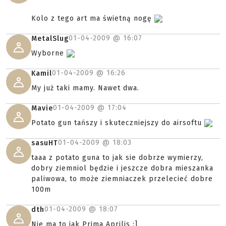
Kolo z tego art ma świetną nogę
01-04-2009 @
16:07
MetalSlug
Wyborne
01-04-2009 @
16:26
Kamil
My już taki mamy. Nawet dwa.
01-04-2009 @
17:04
Mavie
Potato gun tańszy i skuteczniejszy do airsoftu
01-04-2009 @
18:03
sasuHT
taaa z potato guna to jak sie dobrze wymierzy,
dobry ziemniol będzie i jeszcze dobra mieszanka
paliwowa, to może ziemniaczek przelecieć dobre
100m
01-04-2009 @
18:07
dth
Nie ma to jak Prima Aprilis :]