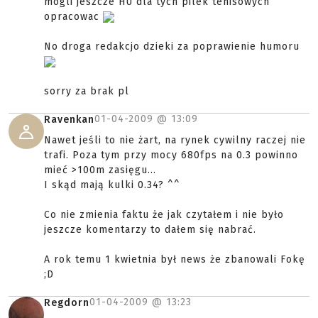
mogli jeszcze HU dla tych pilek tenisowych
opracowac
No droga redakcjo dzieki za poprawienie humoru
sorry za brak pl
01-04-2009 @
13:09
Ravenkan
Nawet jeśli to nie żart, na rynek cywilny raczej nie
trafi. Poza tym przy mocy 680fps na 0.3 powinno
mieć >100m zasięgu...
I skąd mają kulki 0.34? ^^
Co nie zmienia faktu że jak czytałem i nie było
jeszcze komentarzy to dałem się nabrać.
A rok temu 1 kwietnia był news że zbanowali Fokę
;D
01-04-2009 @
13:23
Regdorn