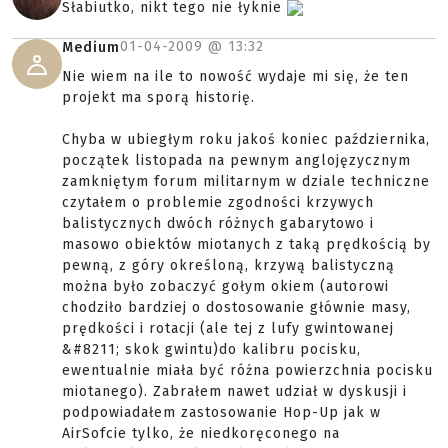
Słabiutko, nikt tego nie łyknie
01-04-2009 @
13:32
Medium
Nie wiem na ile to nowość wydaje mi się, że ten
projekt ma sporą historię.
Chyba w ubiegłym roku jakoś koniec października,
początek listopada na pewnym anglojęzycznym
zamkniętym forum militarnym w dziale techniczne
czytałem o problemie zgodności krzywych
balistycznych dwóch różnych gabarytowo i
masowo obiektów miotanych z taką prędkością by
pewną, z góry określoną, krzywą balistyczną
można było zobaczyć gołym okiem (autorowi
chodziło bardziej o dostosowanie głównie masy,
prędkości i rotacji (ale tej z lufy gwintowanej
&#8211; skok gwintu)do kalibru pocisku,
ewentualnie miała być różna powierzchnia pocisku
miotanego). Zabrałem nawet udział w dyskusji i
podpowiadałem zastosowanie Hop-Up jak w
AirSofcie tylko, że niedkoręconego na