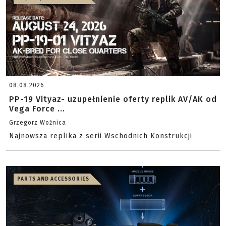
08.08.2026
PP-19 Vityaz- uzupełnienie oferty replik AV/AK od
Vega Force ...
Grzegorz Woźnica
Najnowsza replika z serii Wschodnich Konstrukcji
PARTS AND ACCESSORIES