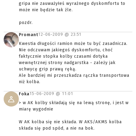
gripa nie zauważyłeś wyraźnego dyskomfortu to
może nie będzie tak źle.
pozdr.
12-06-2009 @
23:51
Promant
Kwestia długości ramion może tu być zasadnicza.
Nie odczuwam jakiegoś dyskomfortu, choć
faktycznie stopka kolby czasami dotyka
wewnętrznej strony nadgarstka - zależy jak
uchwycę grip prawą ręką.
Ale bardziej mi przeszkadza rączka transportowa
niż kolba.
15-06-2009 @
11:01
Foka
> w AK kolby składają się na lewą stronę, i jest w
miarę wygodnie
W AK kolba się nie składa. W AKS/AKMS kolba
składa się pod spód, a nie na bok.