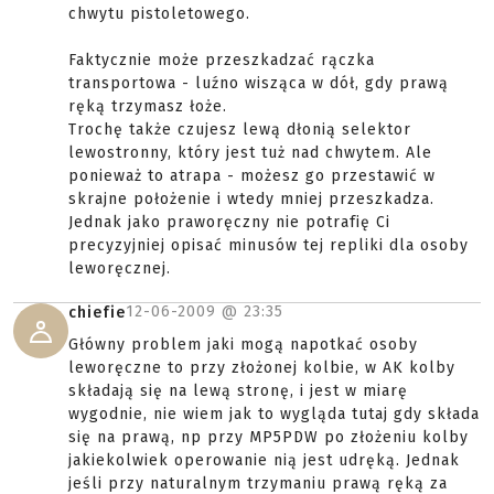
chwytu pistoletowego.
Faktycznie może przeszkadzać rączka
transportowa - luźno wisząca w dół, gdy prawą
ręką trzymasz łoże.
Trochę także czujesz lewą dłonią selektor
lewostronny, który jest tuż nad chwytem. Ale
ponieważ to atrapa - możesz go przestawić w
skrajne położenie i wtedy mniej przeszkadza.
Jednak jako praworęczny nie potrafię Ci
precyzyjniej opisać minusów tej repliki dla osoby
leworęcznej.
12-06-2009 @
23:35
chiefie
Główny problem jaki mogą napotkać osoby
leworęczne to przy złożonej kolbie, w AK kolby
składają się na lewą stronę, i jest w miarę
wygodnie, nie wiem jak to wygląda tutaj gdy składa
się na prawą, np przy MP5PDW po złożeniu kolby
jakiekolwiek operowanie nią jest udręką. Jednak
jeśli przy naturalnym trzymaniu prawą ręką za