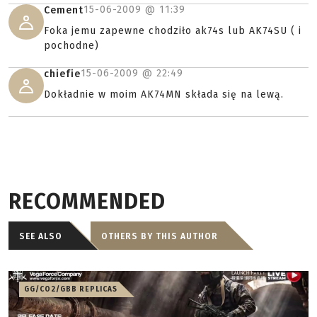
15-06-2009 @
11:39
Cement
Foka jemu zapewne chodziło ak74s lub AK74SU ( i
pochodne)
15-06-2009 @
22:49
chiefie
Dokładnie w moim AK74MN składa się na lewą.
RECOMMENDED
SEE ALSO
OTHERS BY THIS AUTHOR
GG/CO2/GBB REPLICAS