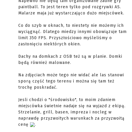
Napewno nie będą tam organizowane żadne gry
paintball. To jest teren tylko pod rozgrywki AS.
Malarze maja już wystarczająco dużo miejscówek.
Co do szyb w oknach, to niestety nie możemy ich
wyciągnąć. Dlatego miedzy innymi obowiązuje tam
limit 350 FPS. Przyszłościowo myśleliśmy o
zasłonięciu niektórych okien.
Dachy na domkach z OSB też są w planie. Domki
będą również malowane.
Na zdjęciach może tego nie widać ale las stanowi
sporą część tego terenu i można się tam też
trochę poskradać.
Jesli chodzi o "środowisko", to moim zdaniem
miejscówka świetnie nadaje się na wyjazd z ekipą.
Strzelanie, grill, basen, impreza i nocleg w
naprawdę przyzwoitych warunkach za przyzwoitą
cenę
.