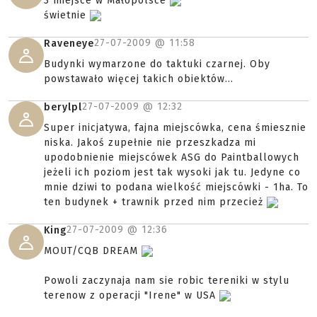
3 miejsce w Małopolsce
świetnie
27-07-2009 @
11:58
Raveneye
Budynki wymarzone do taktuki czarnej. Oby
powstawało więcej takich obiektów...
27-07-2009 @
12:32
berylpl
Super inicjatywa, fajna miejscówka, cena śmiesznie
niska. Jakoś zupełnie nie przeszkadza mi
upodobnienie miejscówek ASG do Paintballowych
jeżeli ich poziom jest tak wysoki jak tu. Jedyne co
mnie dziwi to podana wielkość miejscówki - 1ha. To
ten budynek + trawnik przed nim przecież
27-07-2009 @
12:36
King
MOUT/CQB DREAM
Powoli zaczynaja nam sie robic tereniki w stylu
terenow z operacji "Irene" w USA