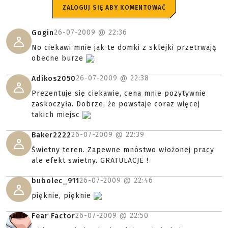
ZALOGUJ SIĘ ABY KOMENTOWAĆ
26-07-2009 @
22:36
Gogin
No ciekawi mnie jak te domki z sklejki przetrwają
obecne burze
.
26-07-2009 @
22:38
Adikos2050
Prezentuje się ciekawie, cena mnie pozytywnie
zaskoczyła. Dobrze, że powstaje coraz więcej
takich miejsc
26-07-2009 @
22:39
Baker2222
Świetny teren. Zapewne mnóstwo włożonej pracy
ale efekt swietny. GRATULACJE !
26-07-2009 @
22:46
bubolec_911
pięknie, pięknie
26-07-2009 @
22:50
Fear Factor