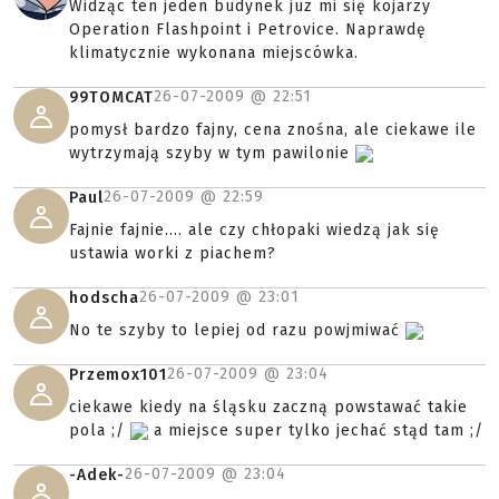
Widząc ten jeden budynek juz mi się kojarzy
Operation Flashpoint i Petrovice. Naprawdę
klimatycznie wykonana miejscówka.
26-07-2009 @
22:51
99TOMCAT
pomysł bardzo fajny, cena znośna, ale ciekawe ile
wytrzymają szyby w tym pawilonie
26-07-2009 @
22:59
Paul
Fajnie fajnie.... ale czy chłopaki wiedzą jak się
ustawia worki z piachem?
26-07-2009 @
23:01
hodscha
No te szyby to lepiej od razu powjmiwać
26-07-2009 @
23:04
Przemox101
ciekawe kiedy na śląsku zaczną powstawać takie
pola ;/
a miejsce super tylko jechać stąd tam ;/
26-07-2009 @
23:04
-Adek-