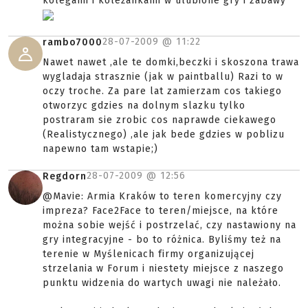
kolegami i koleżankami w ulubione gry i zabawy
28-07-2009 @
11:22
rambo7000
Nawet nawet ,ale te domki,beczki i skoszona trawa
wygladaja strasznie (jak w paintballu) Razi to w
oczy troche. Za pare lat zamierzam cos takiego
otworzyc gdzies na dolnym slazku tylko
postraram sie zrobic cos naprawde ciekawego
(Realistycznego) ,ale jak bede gdzies w poblizu
napewno tam wstapie;)
28-07-2009 @
12:56
Regdorn
@Mavie: Armia Kraków to teren komercyjny czy
impreza? Face2Face to teren/miejsce, na które
można sobie wejść i postrzelać, czy nastawiony na
gry integracyjne - bo to różnica. Byliśmy też na
terenie w Myślenicach firmy organizującej
strzelania w Forum i niestety miejsce z naszego
punktu widzenia do wartych uwagi nie należało.