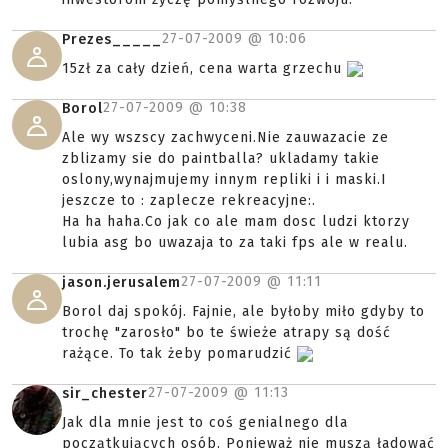
27-07-2009 @
10:06
Prezes_____
15zł za cały dzień, cena warta grzechu
27-07-2009 @
10:38
Borol
Ale wy wszscy zachwyceni.Nie zauwazacie ze
zblizamy sie do paintballa? ukladamy takie
oslony,wynajmujemy innym repliki i i maski.I
jeszcze to : zaplecze rekreacyjne:.
Ha ha haha.Co jak co ale mam dosc ludzi ktorzy
lubia asg bo uwazaja to za taki fps ale w realu.
27-07-2009 @
11:11
jason.jerusalem
Borol daj spokój. Fajnie, ale byłoby miło gdyby to
trochę "zarosło" bo te świeże atrapy są dość
rażące. To tak żeby pomarudzić
27-07-2009 @
11:13
sir_chester
Jak dla mnie jest to coś genialnego dla
początkujących osób. Ponieważ nie muszą ładować