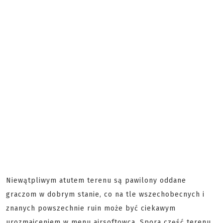
Niewątpliwym atutem terenu są pawilony oddane
graczom w dobrym stanie, co na tle wszechobecnych i
znanych powszechnie ruin może być ciekawym
urozmaiceniem w menu airsoftowca. Spora część terenu