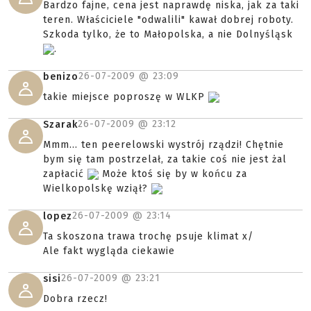
Bardzo fajne, cena jest naprawdę niska, jak za taki
teren. Właściciele "odwalili" kawał dobrej roboty.
Szkoda tylko, że to Małopolska, a nie Dolnyśląsk
.
26-07-2009 @
23:09
benizo
takie miejsce poproszę w WLKP
26-07-2009 @
23:12
Szarak
Mmm... ten peerelowski wystrój rządzi! Chętnie
bym się tam postrzelał, za takie coś nie jest żal
zapłacić
Może ktoś się by w końcu za
Wielkopolskę wziął?
26-07-2009 @
23:14
lopez
Ta skoszona trawa trochę psuje klimat x/
Ale fakt wygląda ciekawie
26-07-2009 @
23:21
sisi
Dobra rzecz!