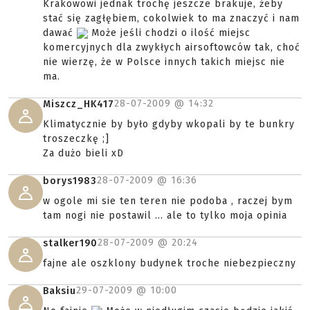
Krakowowi jednak trochę jeszcze brakuje, żeby
stać się zagłębiem, cokolwiek to ma znaczyć i nam
dawać
Może jeśli chodzi o ilość miejsc
komercyjnych dla zwykłych airsoftowców tak, choć
nie wierzę, że w Polsce innych takich miejsc nie
ma.
28-07-2009 @
14:32
Miszcz_HK417
Klimatycznie by było gdyby wkopali by te bunkry
troszeczkę ;]
Za dużo bieli xD
28-07-2009 @
16:36
borys1983
w ogole mi sie ten teren nie podoba , raczej bym
tam nogi nie postawil ... ale to tylko moja opinia
28-07-2009 @
20:24
stalker190
fajne ale oszklony budynek troche niebezpieczny
29-07-2009 @
10:00
Baksiu