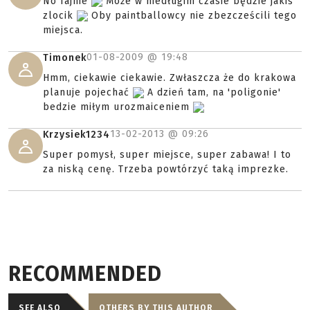
No fajnie
Może w niedługim czasie będzie jakiś
zlocik
Oby paintballowcy nie zbezcześcili tego
miejsca.
01-08-2009 @
19:48
Timonek
Hmm, ciekawie ciekawie. Zwłaszcza że do krakowa
planuje pojechać
A dzień tam, na 'poligonie'
bedzie miłym urozmaiceniem
13-02-2013 @
09:26
Krzysiek1234
Super pomysł, super miejsce, super zabawa! I to
za niską cenę. Trzeba powtórzyć taką imprezke.
RECOMMENDED
SEE ALSO
OTHERS BY THIS AUTHOR