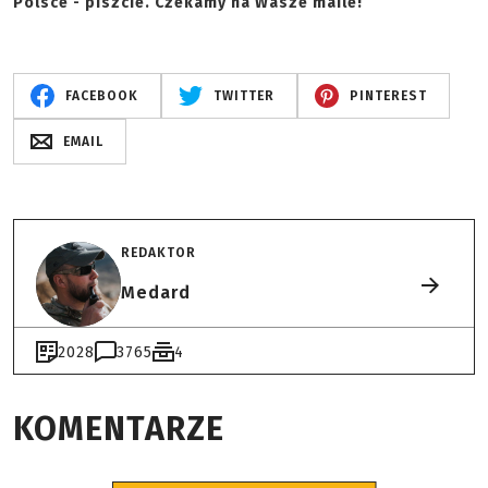
Polsce - piszcie. Czekamy na Wasze maile!
FACEBOOK
TWITTER
PINTEREST
EMAIL
REDAKTOR
Medard
2028
3765
4
KOMENTARZE