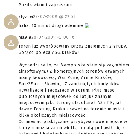
Pozdrawiam i zapraszam.
27-07-2009 @
22:54
zlyzuw
haha, 10 minut drogi odemnie
28-07-2009 @
00:16
Mavie
Teren już wypróbowany przez znajomych z grupy.
Gorąco poleca ASG.Kraków!
Wychodzi na to, że Małopolska staje się zagłębiem
airsoftowym:) Z komercyjnych terenów otwarych
mamy Jałowcową, War Zone, Armię Kraków,
Face2Face i Skawinę. Z zamkniętych budynków
Rywalizację i Face2Face w Forum. Plus mase
publicznych miejscówek od lat już znanym
miejscowym jako tereny strzelanek AS i PB, jak
dawne Festung Krakau nawet na terenie miasta i
kilka okolicznych miejscowości.
Co miesiąc praktycznie przybywa nowe miejsce w
którym można za niewielką opłatą pobawić się z