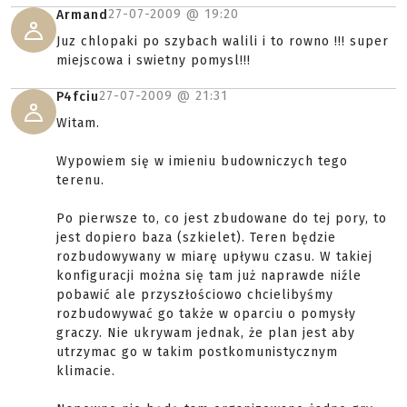
27-07-2009 @
19:20
Armand
Juz chlopaki po szybach walili i to rowno !!! super
miejscowa i swietny pomysl!!!
27-07-2009 @
21:31
P4fciu
Witam.
Wypowiem się w imieniu budowniczych tego
terenu.
Po pierwsze to, co jest zbudowane do tej pory, to
jest dopiero baza (szkielet). Teren będzie
rozbudowywany w miarę upływu czasu. W takiej
konfiguracji można się tam już naprawde niźle
pobawić ale przyszłościowo chcielibyśmy
rozbudowywać go także w oparciu o pomysły
graczy. Nie ukrywam jednak, że plan jest aby
utrzymac go w takim postkomunistycznym
klimacie.