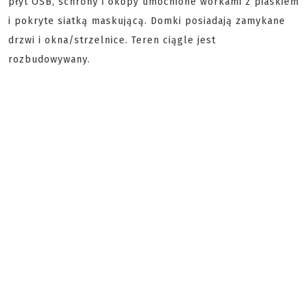
płyt OSB, schrony i okopy umocnione workami z piaskiem
i pokryte siatką maskującą. Domki posiadają zamykane
drzwi i okna/strzelnice. Teren ciągle jest
rozbudowywany.