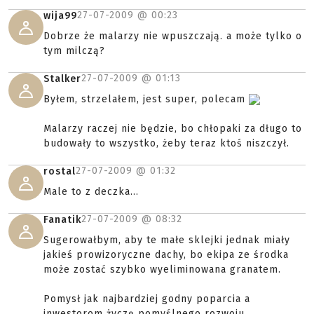
27-07-2009 @
00:23
wija99
Dobrze że malarzy nie wpuszczają. a może tylko o
tym milczą?
27-07-2009 @
01:13
Stalker
Byłem, strzelałem, jest super, polecam
Malarzy raczej nie będzie, bo chłopaki za długo to
budowały to wszystko, żeby teraz ktoś niszczył.
27-07-2009 @
01:32
rostal
Male to z deczka...
27-07-2009 @
08:32
Fanatik
Sugerowałbym, aby te małe sklejki jednak miały
jakieś prowizoryczne dachy, bo ekipa ze środka
może zostać szybko wyeliminowana granatem.
Pomysł jak najbardziej godny poparcia a
inwestorom życzę pomyślnego rozwoju.