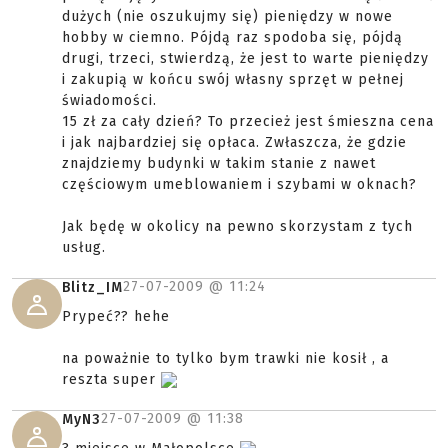
dużych (nie oszukujmy się) pieniędzy w nowe
hobby w ciemno. Pójdą raz spodoba się, pójdą
drugi, trzeci, stwierdzą, że jest to warte pieniędzy
i zakupią w końcu swój własny sprzęt w pełnej
świadomości.
15 zł za cały dzień? To przecież jest śmieszna cena
i jak najbardziej się opłaca. Zwłaszcza, że gdzie
znajdziemy budynki w takim stanie z nawet
częściowym umeblowaniem i szybami w oknach?
Jak będę w okolicy na pewno skorzystam z tych
usług.
27-07-2009 @
11:24
Blitz_IM
Prypeć?? hehe
na poważnie to tylko bym trawki nie kosił , a
reszta super
27-07-2009 @
11:38
MyN3