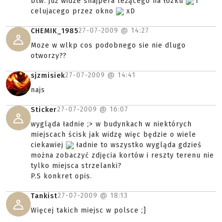
btw. już widze snajpera leżącego na łózku
i
celujacego przez okno
xD
27-07-2009 @
14:27
CHEMIK_1985
Moze w wlkp cos podobnego sie nie dlugo
otworzy??
27-07-2009 @
14:41
sjzmisiek
najs
27-07-2009 @
16:07
Sticker
wygląda ładnie ;> w budynkach w niektórych
miejscach ścisk jak widzę więc będzie o wiele
ciekawiej
ładnie to wszystko wygląda gdzieś
można zobaczyć zdjęcia kortów i reszty terenu nie
tylko miejsca strzelanki?
P.S konkret opis.
27-07-2009 @
18:13
Tankist
Więcej takich miejsc w polsce ;]