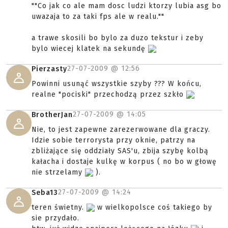
""Co jak co ale mam dosc ludzi ktorzy lubia asg bo
uwazaja to za taki fps ale w realu.""
a trawe skosili bo bylo za duzo tekstur i zeby
bylo wiecej klatek na sekundę
27-07-2009 @
12:56
Pierzasty
Powinni usunąć wszystkie szyby ??? W końcu,
realne "pociski" przechodzą przez szkło
27-07-2009 @
14:05
BrotherJan
Nie, to jest zapewne zarezerwowane dla graczy.
Idzie sobie terrorysta przy oknie, patrzy na
zbliżające się oddziały SAS'u, zbija szybę kolbą
kałacha i dostaje kulkę w korpus ( no bo w głowę
nie strzelamy
).
27-07-2009 @
14:24
Seba13
teren świetny.
w wielkopolsce coś takiego by
sie przydało.