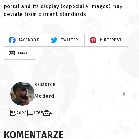
portal and its display (especially images) may
deviate from current standards.
FACEBOOK
TWITTER
PINTEREST
EMAIL
REDAKTOR
Medard
2028
3765
4
KOMENTARZE