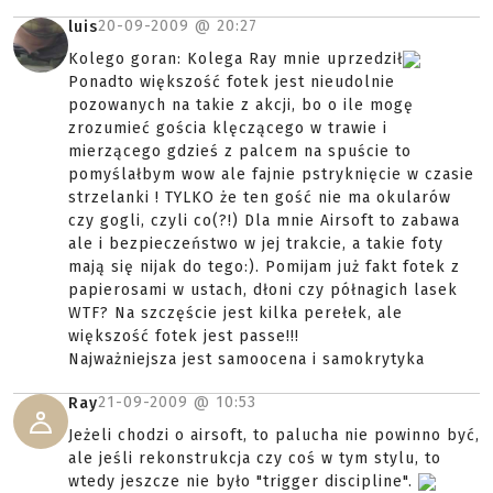
20-09-2009 @
20:27
luis
Kolego goran: Kolega Ray mnie uprzedził
Ponadto większość fotek jest nieudolnie
pozowanych na takie z akcji, bo o ile mogę
zrozumieć gościa klęczącego w trawie i
mierzącego gdzieś z palcem na spuście to
pomyślałbym wow ale fajnie pstryknięcie w czasie
strzelanki ! TYLKO że ten gość nie ma okularów
czy gogli, czyli co(?!) Dla mnie Airsoft to zabawa
ale i bezpieczeństwo w jej trakcie, a takie foty
mają się nijak do tego:). Pomijam już fakt fotek z
papierosami w ustach, dłoni czy półnagich lasek
WTF? Na szczęście jest kilka perełek, ale
większość fotek jest passe!!!
Najważniejsza jest samoocena i samokrytyka
21-09-2009 @
10:53
Ray
Jeżeli chodzi o airsoft, to palucha nie powinno być,
ale jeśli rekonstrukcja czy coś w tym stylu, to
wtedy jeszcze nie było "trigger discipline".