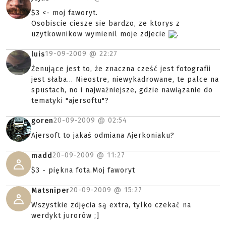
$3 <- moj faworyt.
Osobiscie ciesze sie bardzo, ze ktorys z
uzytkownikow wymienil moje zdjecie
.
19-09-2009 @
22:27
luis
Żenujące jest to, że znaczna cześć jest fotografii
jest słaba... Nieostre, niewykadrowane, te palce na
spustach, no i najważniejsze, gdzie nawiązanie do
tematyki "ajersoftu"?
20-09-2009 @
02:54
goren
Ajersoft to jakaś odmiana Ajerkoniaku?
20-09-2009 @
11:27
madd
$3 - piękna fota.Moj faworyt
20-09-2009 @
15:27
Matsniper
Wszystkie zdjęcia są extra, tylko czekać na
werdykt jurorów ;]