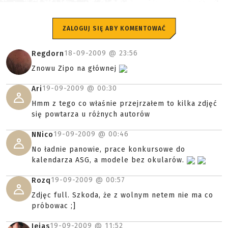
ZALOGUJ SIĘ ABY KOMENTOWAĆ
18-09-2009 @
23:56
Regdorn
Znowu Zipo na głównej
19-09-2009 @
00:30
Ari
Hmm z tego co właśnie przejrzałem to kilka zdjęć
się powtarza u różnych autorów
19-09-2009 @
00:46
NNico
No ładnie panowie, prace konkursowe do
kalendarza ASG, a modele bez okularów.
19-09-2009 @
00:57
Rozq
Zdjęc full. Szkoda, że z wolnym netem nie ma co
próbowac ;]
19-09-2009 @
11:52
Jejas