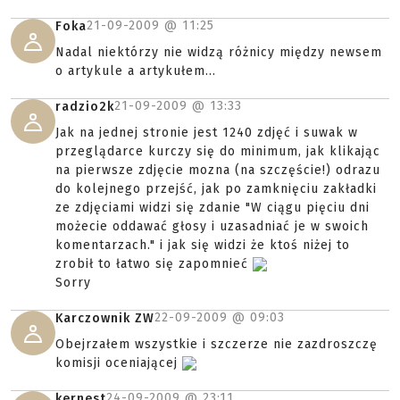
21-09-2009 @
11:25
Foka
Nadal niektórzy nie widzą różnicy między newsem
o artykule a artykułem...
21-09-2009 @
13:33
radzio2k
Jak na jednej stronie jest 1240 zdjęć i suwak w
przeglądarce kurczy się do minimum, jak klikając
na pierwsze zdjęcie mozna (na szczęście!) odrazu
do kolejnego przejść, jak po zamknięciu zakładki
ze zdjęciami widzi się zdanie "W ciągu pięciu dni
możecie oddawać głosy i uzasadniać je w swoich
komentarzach." i jak się widzi że ktoś niżej to
zrobił to łatwo się zapomnieć
Sorry
22-09-2009 @
09:03
Karczownik ZW
Obejrzałem wszystkie i szczerze nie zazdroszczę
komisji oceniającej
24-09-2009 @
23:11
kernest