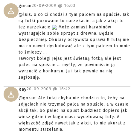
20-09-2009 @
16:03
goran
@luis: o co Ci chodzi z tym palcem na spuście. Jak
są fotki pozowane to narzekacie, a jak z akcji to
tez narzekacie
Może zamiast karabinów
wystrugajcie sobie sprzęt z drewna. Będzie
bezpieczniej. Okulary oczywista sprawa !! Tutaj nie
ma co nawet dyskutować ale z tym palcem to mnie
to śmieszy ...
Faworyt kolegi Jejas jest świetną fotką ale jest
palec na spuście ... myślę, że powinniście ją
wyrzucić z konkursu. Ja i tak pewnie na nią
zagłosuję.
20-09-2009 @
16:42
Ray
@goran: Ale tutaj chyba nie chodzi o to, żeby na
zdjęciach nie trzymać palca na spuście, a w czasie
akcji tak, bo palec na spust kładziesz dopiero jak
wiesz gdzie i w kogo masz wycelowaną lufę. A
większość zdjęć nawet jak z akcji, to nie akurat z
momentu strzelania.