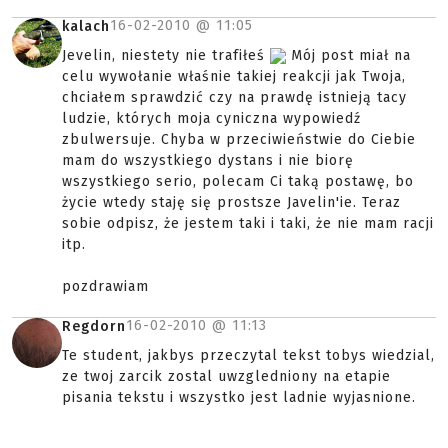
16-02-2010 @
11:05
kalach
Jevelin, niestety nie trafiłeś
Mój post miał na
celu wywołanie właśnie takiej reakcji jak Twoja,
chciałem sprawdzić czy na prawdę istnieją tacy
ludzie, których moja cyniczna wypowiedź
zbulwersuje. Chyba w przeciwieństwie do Ciebie
mam do wszystkiego dystans i nie biorę
wszystkiego serio, polecam Ci taką postawę, bo
życie wtedy staję się prostsze Javelin'ie. Teraz
sobie odpisz, że jestem taki i taki, że nie mam racji
itp.
pozdrawiam
16-02-2010 @
11:13
Regdorn
Te student, jakbys przeczytal tekst tobys wiedzial,
ze twoj zarcik zostal uwzgledniony na etapie
pisania tekstu i wszystko jest ladnie wyjasnione.