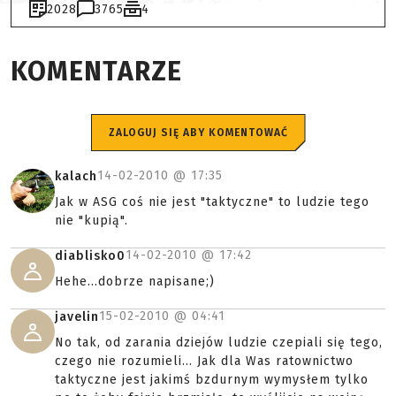
2028
3765
4
KOMENTARZE
ZALOGUJ SIĘ ABY KOMENTOWAĆ
14-02-2010 @
17:35
kalach
Jak w ASG coś nie jest "taktyczne" to ludzie tego
nie "kupią".
14-02-2010 @
17:42
diablisko0
Hehe...dobrze napisane;)
15-02-2010 @
04:41
javelin
No tak, od zarania dziejów ludzie czepiali się tego,
czego nie rozumieli... Jak dla Was ratownictwo
taktyczne jest jakimś bzdurnym wymysłem tylko