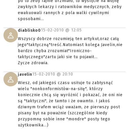
po to żeby fajnie brzmiało, to wyślijcie na wojnę
zwykłych lekarzy i ratowników medycznych, zeby
ewakuowali rannych z pola walki cywilnymi
sposobami...
15-02-2010 @
12:05
diablisko0
Wszyscy dobrze rozumieją ten artykuł,oraz całą
jego"taktyczną"treść.Natomiast kolega Javelin,nie
bardzo chyba zrozumiał"Ironiczno-
taktycznego"zartu jaki sie tu pojawił...
Zycze zdrowia.
15-02-2010 @
20:10
javelin
Wiesz, od jakiegoś czasu usiłuje tu zabłysnąć
wielu "nonkonformistów-na-siłę", którzy
koniecznie chcą się wyróżnić i pokazać, że oni nie
są "taktyczni", że tamto i że owamto. I jakoś
dziwnym trafem wciąż uważam, ze pierwszy post
pisany był na poważnie (szczególnie kiedy
przypomnę sobie inne "mondre" posty tego
użytkownika...)