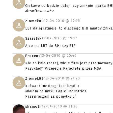
Ciekawe co bedzie dalej.. czy zniknie marka BH
airsoftowcow?:>
12-04-2010 @
19:16
Ziomek08
LBT dalej istnieje, to dlaczego BHI miałby znik
12-04-2010 @
19:17
Szaszłyk
A co ma LBT do BHI czy EI?
12-04-2010 @
20:40
Procent
Nie zniknie raczej, wiele firm jest przejmowany
Przykład? Przejecie Paraclete przez MSA.
12-04-2010 @
21:20
Ziomek08
kuźwa ;/ już drugi taki błąd ;/
Miałem na myśli Eagle Industries
Przepraszam za pomyłkę ;/
12-04-2010 @
21:26
shamoth