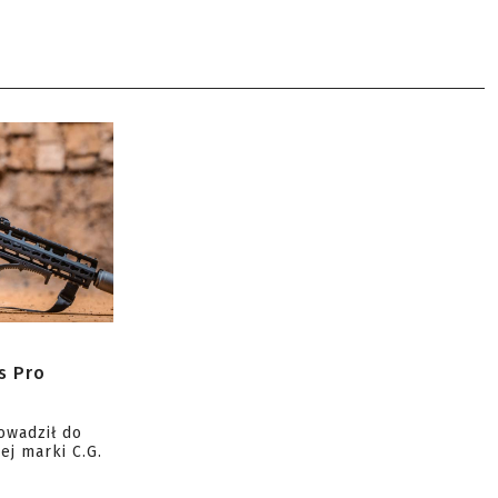
s Pro
owadził do
ej marki C.G.