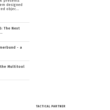
ik presents
tem designed
ed objec...
6: The Next
..
mmerbund - a
 the Multitool
TACTICAL PARTNER