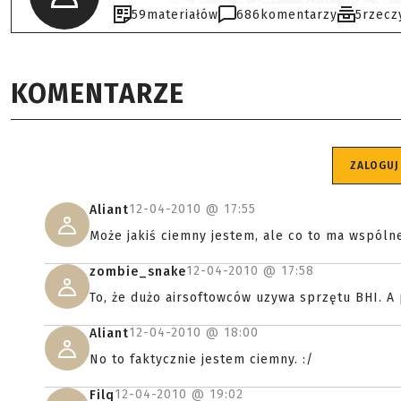
59
materiałów
686
komentarzy
5
rzecz
KOMENTARZE
ZALOGUJ
12-04-2010 @
17:55
Aliant
Może jakiś ciemny jestem, ale co to ma wspóln
12-04-2010 @
17:58
zombie_snake
To, że dużo airsoftowców uzywa sprzętu BHI. A
12-04-2010 @
18:00
Aliant
No to faktycznie jestem ciemny. :/
12-04-2010 @
19:02
Filq