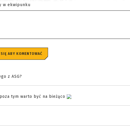
y w ekwipunku
 SIĘ ABY KOMENTOWAĆ
ego z ASG?
 poza tym warto być na bieżąco