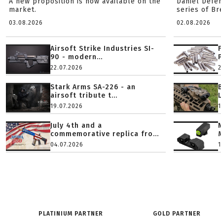
A new proposition is now available on the
Daniel Defe
market.
series of B
03.08.2026
02.08.2026
Airsoft Strike Industries SI-
90 - modern...
22.07.2026
Stark Arms SA-226 - an
airsoft tribute t...
19.07.2026
July 4th and a
commemorative replica fro...
04.07.2026
PLATINIUM PARTNER
GOLD PARTNER