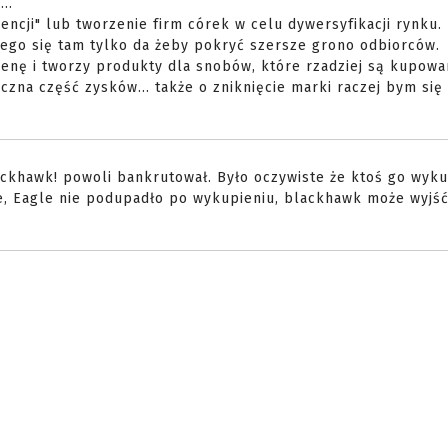
..
cji" lub tworzenie firm córek w celu dywersyfikacji rynku.
czego się tam tylko da żeby pokryć szersze grono odbiorców.
 cenę i tworzy produkty dla snobów, które rzadziej są kupowa
czna część zysków... także o zniknięcie marki raczej bym się 
.
ackhawk! powoli bankrutował. Było oczywiste że ktoś go wyku
e, Eagle nie podupadło po wykupieniu, blackhawk może wyjś