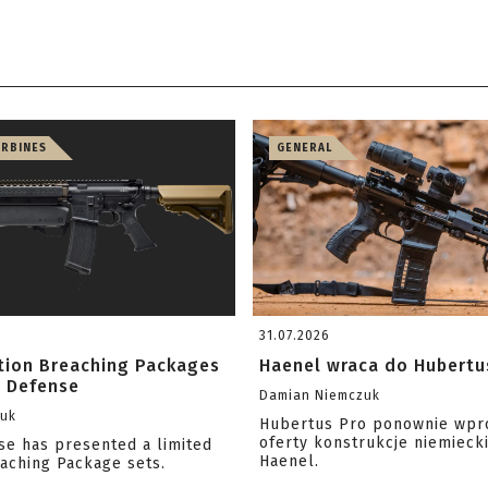
ARBINES
GENERAL
31.07.2026
ition Breaching Packages
Haenel wraca do Hubertu
l Defense
Damian Niemczuk
zuk
Hubertus Pro ponownie wpr
oferty konstrukcje niemiecki
se has presented a limited
Haenel.
eaching Package sets.