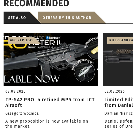
RECOMMENDED
SEE ALSO
OTHERS BY THIS AUTHOR
AEG REPLICAS
RIFLES AND C
03.08.2026
02.08.2026
TP-5A2 PRO, a refined MP5 from LCT
Limited Ed
Airsoft
from Danie
Grzegorz Woźnica
Damian Niemc
A new proposition is now available on
Daniel Defen
the market.
series of Br