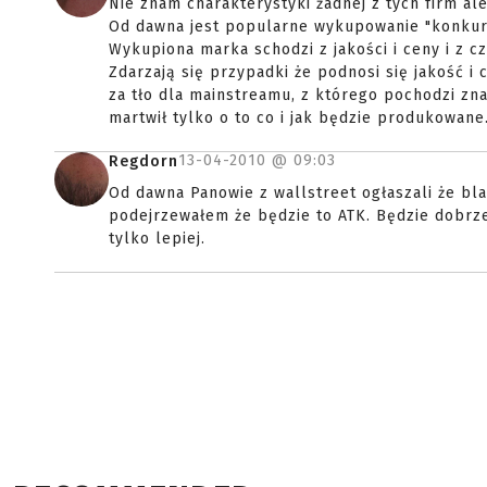
Nie znam charakterystyki żadnej z tych firm ale.
Od dawna jest popularne wykupowanie "konkuren
Wykupiona marka schodzi z jakości i ceny i z 
Zdarzają się przypadki że podnosi się jakość i
za tło dla mainstreamu, z którego pochodzi zna
martwił tylko o to co i jak będzie produkowane
13-04-2010 @
09:03
Regdorn
Od dawna Panowie z wallstreet ogłaszali że bl
podejrzewałem że będzie to ATK. Będzie dobrz
tylko lepiej.