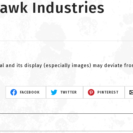
awk Industries
al and its display (especially images) may deviate fr
FACEBOOK
TWITTER
PINTEREST