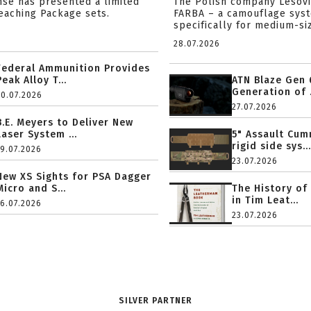
nse has presented a limited
The Polish company Lesov
reaching Package sets.
FARBA – a camouflage sys
specifically for medium-siz
28.07.2026
Federal Ammunition Provides
Peak Alloy T...
ATN Blaze Gen 
Generation of .
20.07.2026
27.07.2026
B.E. Meyers to Deliver New
Laser System ...
5" Assault Cu
rigid side sys...
19.07.2026
23.07.2026
New XS Sights for PSA Dagger
Micro and S...
The History of
in Tim Leat...
16.07.2026
23.07.2026
SILVER PARTNER