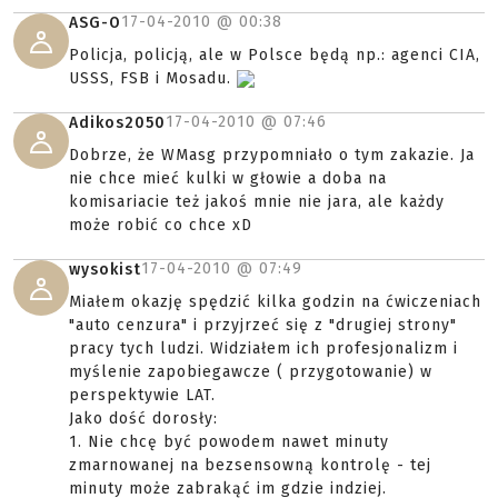
17-04-2010 @
00:38
ASG-O
Policja, policją, ale w Polsce będą np.: agenci CIA,
USSS, FSB i Mosadu.
17-04-2010 @
07:46
Adikos2050
Dobrze, że WMasg przypomniało o tym zakazie. Ja
nie chce mieć kulki w głowie a doba na
komisariacie też jakoś mnie nie jara, ale każdy
może robić co chce xD
17-04-2010 @
07:49
wysokist
Miałem okazję spędzić kilka godzin na ćwiczeniach
"auto cenzura" i przyjrzeć się z "drugiej strony"
pracy tych ludzi. Widziałem ich profesjonalizm i
myślenie zapobiegawcze ( przygotowanie) w
perspektywie LAT.
Jako dość dorosły:
1. Nie chcę być powodem nawet minuty
zmarnowanej na bezsensowną kontrolę - tej
minuty może zabrakąć im gdzie indziej.