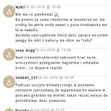
16-04-2010 @
19:06
MyN3
Nie ma co panikować
Na pewno za samo chodzenie w mundurze nic nie
zrobią bo wiele osób nawet z poza środowiska ma
to w nawyku..
Bardziej oporządzenie które dość zwraca na siebie
uwagę bo nikt z kaburą nie idzie na "ryby"
16-04-2010 @
19:08
snup dogg
Nam (rekonstruktorom) zabronili brać na te
uroczystości pożegnalne bagnetów i odlewów
broni... co dopiero repliki
16-04-2010 @
20:26
SHARKY_FST
Podczas szczytu klimatycznego w poznaniu
zostalem zatrzymany do wyjasnienia bo mialem w
plecaku gearbox od minimi, takze raczej nalezy do
potraktowac dosc powaznie.
16-04-2010 @
21:35
PiotrKa