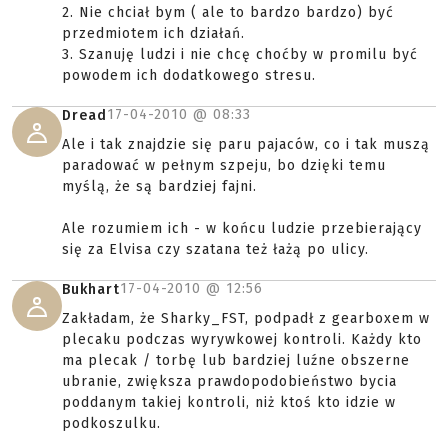
2. Nie chciał bym ( ale to bardzo bardzo) być
przedmiotem ich działań.
3. Szanuję ludzi i nie chcę choćby w promilu być
powodem ich dodatkowego stresu.
17-04-2010 @
08:33
Dread
Ale i tak znajdzie się paru pajaców, co i tak muszą
paradować w pełnym szpeju, bo dzięki temu
myślą, że są bardziej fajni.
Ale rozumiem ich - w końcu ludzie przebierający
się za Elvisa czy szatana też łażą po ulicy.
17-04-2010 @
12:56
Bukhart
Zakładam, że Sharky_FST, podpadł z gearboxem w
plecaku podczas wyrywkowej kontroli. Każdy kto
ma plecak / torbę lub bardziej luźne obszerne
ubranie, zwiększa prawdopodobieństwo bycia
poddanym takiej kontroli, niż ktoś kto idzie w
podkoszulku.