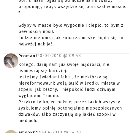
Dor, a maski pgaz są od noszenia na twarzy,
proponuję, żebyś wszędzie się poruszał w masce.
"
Gdyby w masce było wygodnie i ciepło, to bym z
pewnością nosił.
Ludzie nie umrą jak zobaczą maskę, będą się co
najwyżej nabijać.
20-04-2010 @
09:48
Promant
Kolego, daruj nam już swoje mądrości, nie
ośmieszaj się bardziej.
Jesteśmy świadomi faktu, że niektórzy są
niereformowalni; wolą łazić w środku miasta w
szpeju, jak błazny, i niepokoić ludzi dziwnym
wyglądem. Trudno.
Przykro tylko, że później przez takich wszyscy
zyskujemy opinię potencjalnie niebezpiecznych
dziwaków, albo zaczynają się jakieś szopki w
mediach.
20-04-2010 @
14:20
amsoK01