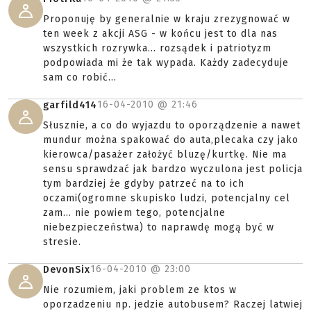
Proponuję by generalnie w kraju zrezygnować w
ten week z akcji ASG - w końcu jest to dla nas
wszystkich rozrywka... rozsądek i patriotyzm
podpowiada mi że tak wypada. Każdy zadecyduje
sam co robić...
16-04-2010 @
21:46
garfild414
Słusznie, a co do wyjazdu to oporządzenie a nawet
mundur można spakować do auta,plecaka czy jako
kierowca/pasażer założyć bluzę/kurtkę. Nie ma
sensu sprawdzać jak bardzo wyczulona jest policja
tym bardziej że gdyby patrzeć na to ich
oczami(ogromne skupisko ludzi, potencjalny cel
zam... nie powiem tego, potencjalne
niebezpieczeństwa) to naprawdę mogą być w
stresie.
16-04-2010 @
23:00
DevonSix
Nie rozumiem, jaki problem ze ktos w
oporzadzeniu np. jedzie autobusem? Raczej latwiej