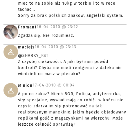
miec to na sobie niz 10kg w torbie i to w rece
tachac...
Sorry za brak polskich znakow, angielski system.
16-04-2010 @
23:22
Promant
Zgadza się. Nie rozumiesz.
16-04-2010 @
23:43
maciejs
@SHARKY_FST
Z czystej ciekawości. A jaki był sam powód
kontroli? Chyba nie mieli rentgena i z daleka nie
wiedzieli co masz w plecaku?
17-04-2010 @
00:04
Minion
A po co zakaz? Niech BOR, Policja, antyterrorka,
siły specjalne, wywiad mają co robić- w końcu nie
często zdarza im się potrenować na tak
realistycznym manekinie, jakim będzie obładowany
replikami gość z magazynkami na wierzchu. Może
jeszcze celność sprawdzą?