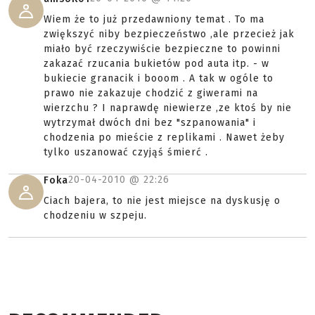
Wiem że to już przedawniony temat . To ma
zwiększyć niby bezpieczeństwo ,ale przecież jak
miało być rzeczywiście bezpieczne to powinni
zakazać rzucania bukietów pod auta itp. - w
bukiecie granacik i booom . A tak w ogóle to
prawo nie zakazuje chodzić z giwerami na
wierzchu ? I naprawdę niewierze ,ze ktoś by nie
wytrzymał dwóch dni bez "szpanowania" i
chodzenia po mieście z replikami . Nawet żeby
tylko uszanować czyjąś śmierć .
20-04-2010 @
22:26
Foka
Ciach bajera, to nie jest miejsce na dyskusję o
chodzeniu w szpeju.