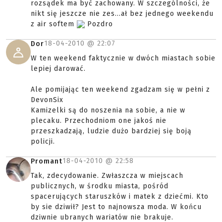
rozsądek ma być zachowany. W szczególności, że
nikt się jeszcze nie zes...ał bez jednego weekendu
z air softem
Pozdro
18-04-2010 @
22:07
Dor
W ten weekend faktycznie w dwóch miastach sobie
lepiej darować.
Ale pomijając ten weekend zgadzam się w pełni z
DevonSix
Kamizelki są do noszenia na sobie, a nie w
plecaku. Przechodniom one jakoś nie
przeszkadzają, ludzie dużo bardziej się boją
policji.
18-04-2010 @
22:58
Promant
Tak, zdecydowanie. Zwłaszcza w miejscach
publicznych, w środku miasta, pośród
spacerujących staruszków i matek z dziećmi. Kto
by sie dziwił? Jest to najnowsza moda. W końcu
dziwnie ubranych wariatów nie brakuje.