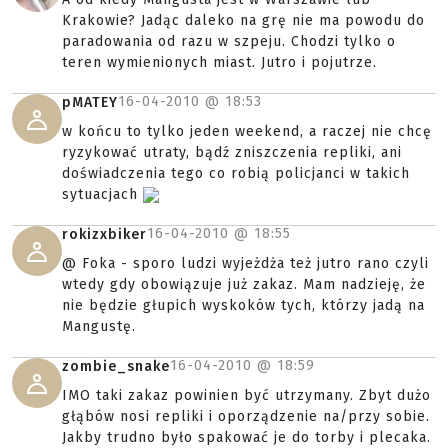
Krakowie? Jadąc daleko na grę nie ma powodu do
paradowania od razu w szpeju. Chodzi tylko o
teren wymienionych miast. Jutro i pojutrze.
16-04-2010 @
18:53
pMATEY
w końcu to tylko jeden weekend, a raczej nie chcę
ryzykować utraty, bądź zniszczenia repliki, ani
doświadczenia tego co robią policjanci w takich
sytuacjach
16-04-2010 @
18:55
rokizxbiker
@ Foka - sporo ludzi wyjeżdża też jutro rano czyli
wtedy gdy obowiązuje już zakaz. Mam nadzieję, że
nie będzie głupich wyskoków tych, którzy jadą na
Mangustę.
16-04-2010 @
18:59
zombie_snake
IMO taki zakaz powinien być utrzymany. Zbyt dużo
głąbów nosi repliki i oporządzenie na/przy sobie.
Jakby trudno było spakować je do torby i plecaka.