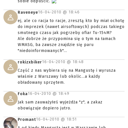
sobie odpuścić.
16-04-2010 @
18:46
Raveneye
ej, ale co racja to racje, zresztą kto by miał ochotę
do imprezek (nawet airsoftowych) podczas takiego
smutnego czasu jak pogrzeby ofiar Tu-154M?
Ale dobrze że przypomina się o tym na łamach
WMASG, ba zawsze znajdzie się paru
"niedoinformowanych"...
16-04-2010 @
18:48
rokizxbiker
Część z nas wybiera się na Mangustę i wyrusza
właśnie z Warszawy lub okolic...a każdy
obładowany sprzętem.
16-04-2010 @
18:49
Foka
Jak sam zauważyłeś wyjeżdża "z", a zakaz
obowiązuje dopiero jutro.
16-04-2010 @
18:51
Promant
A od kiedy Mangusta jest w Warszawie lub