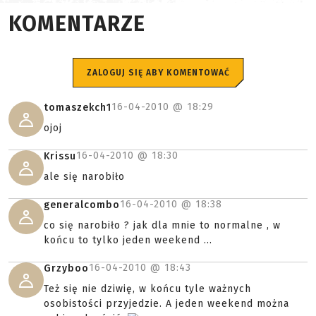
KOMENTARZE
ZALOGUJ SIĘ ABY KOMENTOWAĆ
16-04-2010 @
18:29
tomaszekch1
ojoj
16-04-2010 @
18:30
Krissu
ale się narobiło
16-04-2010 @
18:38
generalcombo
co się narobiło ? jak dla mnie to normalne , w
końcu to tylko jeden weekend ...
16-04-2010 @
18:43
Grzyboo
Też się nie dziwię, w końcu tyle ważnych
osobistości przyjedzie. A jeden weekend można