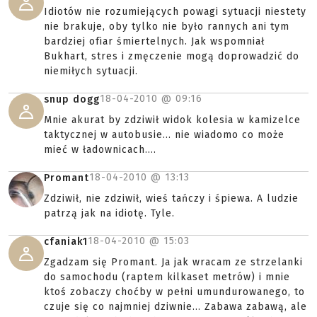
Idiotów nie rozumiejących powagi sytuacji niestety
nie brakuje, oby tylko nie było rannych ani tym
bardziej ofiar śmiertelnych. Jak wspomniał
Bukhart, stres i zmęczenie mogą doprowadzić do
niemiłych sytuacji.
18-04-2010 @
09:16
snup dogg
Mnie akurat by zdziwił widok kolesia w kamizelce
taktycznej w autobusie... nie wiadomo co może
mieć w ładownicach....
18-04-2010 @
13:13
Promant
Zdziwił, nie zdziwił, wieś tańczy i śpiewa. A ludzie
patrzą jak na idiotę. Tyle.
18-04-2010 @
15:03
cfaniak1
Zgadzam się Promant. Ja jak wracam ze strzelanki
do samochodu (raptem kilkaset metrów) i mnie
ktoś zobaczy choćby w pełni umundurowanego, to
czuje się co najmniej dziwnie... Zabawa zabawą, ale