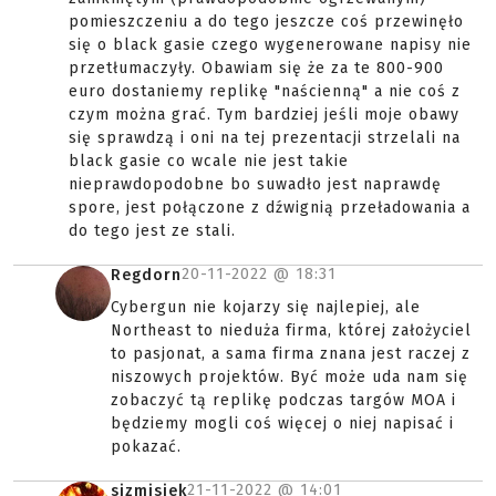
pomieszczeniu a do tego jeszcze coś przewinęło
się o black gasie czego wygenerowane napisy nie
przetłumaczyły. Obawiam się że za te 800-900
euro dostaniemy replikę "naścienną" a nie coś z
czym można grać. Tym bardziej jeśli moje obawy
się sprawdzą i oni na tej prezentacji strzelali na
black gasie co wcale nie jest takie
nieprawdopodobne bo suwadło jest naprawdę
spore, jest połączone z dźwignią przeładowania a
do tego jest ze stali.
20-11-2022 @
18:31
Regdorn
Cybergun nie kojarzy się najlepiej, ale
Northeast to nieduża firma, której założyciel
to pasjonat, a sama firma znana jest raczej z
niszowych projektów. Być może uda nam się
zobaczyć tą replikę podczas targów MOA i
będziemy mogli coś więcej o niej napisać i
pokazać.
21-11-2022 @
14:01
sjzmisiek