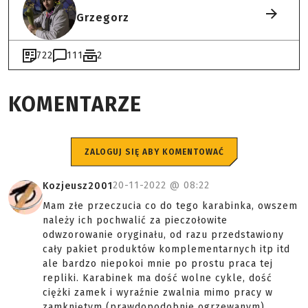
Grzegorz
722
111
2
KOMENTARZE
ZALOGUJ SIĘ ABY KOMENTOWAĆ
20-11-2022 @
08:22
Kozjeusz2001
Mam złe przeczucia co do tego karabinka, owszem
należy ich pochwalić za pieczołowite
odwzorowanie oryginału, od razu przedstawiony
cały pakiet produktów komplementarnych itp itd
ale bardzo niepokoi mnie po prostu praca tej
repliki. Karabinek ma dość wolne cykle, dość
ciężki zamek i wyraźnie zwalnia mimo pracy w
zamkniętym (prawdopodobnie ogrzewanym)