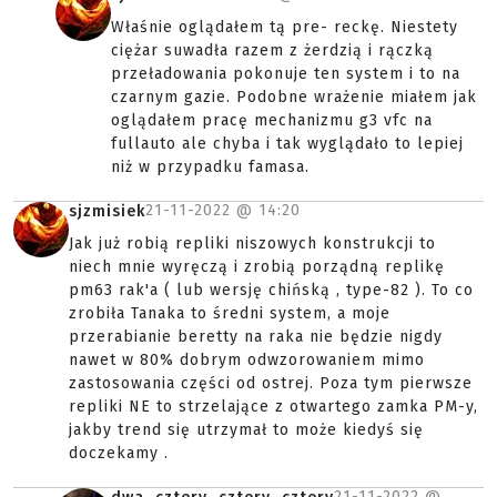
Właśnie oglądałem tą pre- reckę. Niestety
ciężar suwadła razem z żerdzią i rączką
przeładowania pokonuje ten system i to na
czarnym gazie. Podobne wrażenie miałem jak
oglądałem pracę mechanizmu g3 vfc na
fullauto ale chyba i tak wyglądało to lepiej
niż w przypadku famasa.
21-11-2022 @
14:20
sjzmisiek
Jak już robią repliki niszowych konstrukcji to
niech mnie wyręczą i zrobią porządną replikę
pm63 rak'a ( lub wersję chińską , type-82 ). To co
zrobiła Tanaka to średni system, a moje
przerabianie beretty na raka nie będzie nigdy
nawet w 80% dobrym odwzorowaniem mimo
zastosowania części od ostrej. Poza tym pierwsze
repliki NE to strzelające z otwartego zamka PM-y,
jakby trend się utrzymał to może kiedyś się
doczekamy .
21-11-2022 @