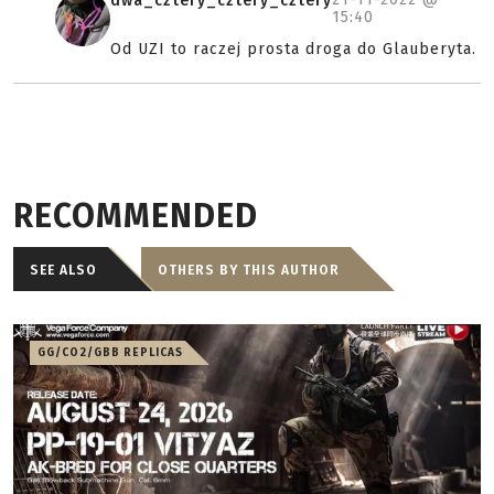
dwa_cztery_cztery_cztery
15:40
Od UZI to raczej prosta droga do Glauberyta.
RECOMMENDED
SEE ALSO
OTHERS BY THIS AUTHOR
GG/CO2/GBB REPLICAS