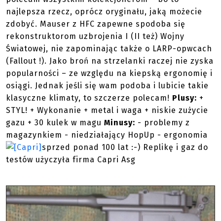
najlepsza rzecz, oprócz oryginału, jaką możecie
zdobyć. Mauser z HFC zapewne spodoba się
rekonstruktorom uzbrojenia I (II też) Wojny
Światowej, nie zapominając także o LARP-opwcach
(Fallout !). Jako broń na strzelanki raczej nie zyska
popularności – ze względu na kiepską ergonomię i
osiągi. Jednak jeśli się wam podoba i lubicie takie
klasyczne klimaty, to szczerze polecam!
Plusy:
+
STYL! + Wykonanie + metal i waga + niskie zużycie
gazu + 30 kulek w magu
Minusy:
- problemy z
magazynkiem - niedziałający HopUp - ergonomia
sprzed ponad 100 lat :-)
Replikę i gaz do
testów użyczyła firma Capri Asg