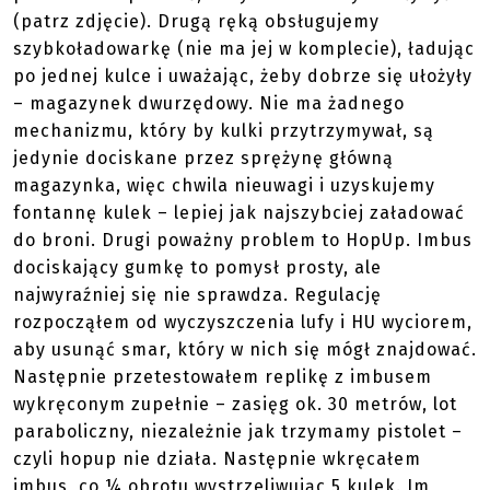
(patrz zdjęcie). Drugą ręką obsługujemy
szybkoładowarkę (nie ma jej w komplecie), ładując
po jednej kulce i uważając, żeby dobrze się ułożyły
– magazynek dwurzędowy. Nie ma żadnego
mechanizmu, który by kulki przytrzymywał, są
jedynie dociskane przez sprężynę główną
magazynka, więc chwila nieuwagi i uzyskujemy
fontannę kulek – lepiej jak najszybciej załadować
do broni. Drugi poważny problem to HopUp. Imbus
dociskający gumkę to pomysł prosty, ale
najwyraźniej się nie sprawdza. Regulację
rozpocząłem od wyczyszczenia lufy i HU wyciorem,
aby usunąć smar, który w nich się mógł znajdować.
Następnie przetestowałem replikę z imbusem
wykręconym zupełnie – zasięg ok. 30 metrów, lot
paraboliczny, niezależnie jak trzymamy pistolet –
czyli hopup nie działa. Następnie wkręcałem
imbus, co ¼ obrotu wystrzeliwując 5 kulek. Im