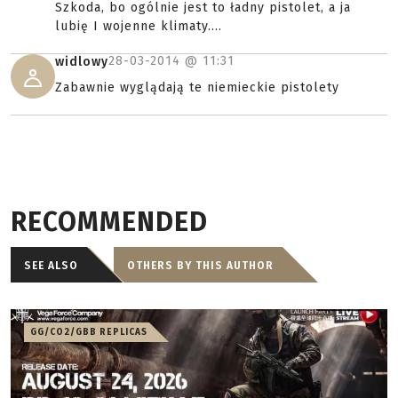
Szkoda, bo ogólnie jest to ładny pistolet, a ja
lubię I wojenne klimaty....
28-03-2014 @
11:31
widlowy
Zabawnie wyglądają te niemieckie pistolety
RECOMMENDED
SEE ALSO
OTHERS BY THIS AUTHOR
GG/CO2/GBB REPLICAS