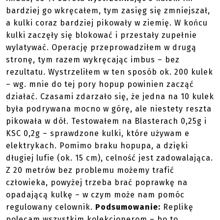
bardziej go wkręcałem, tym zasięg się zmniejszał,
a kulki coraz bardziej pikowały w ziemię. W końcu
kulki zaczęły się blokować i przestały zupełnie
wylatywać. Operację przeprowadziłem w drugą
stronę, tym razem wykręcając imbus – bez
rezultatu. Wystrzeliłem w ten sposób ok. 200 kulek
– wg. mnie do tej pory hopup powinien zacząć
działać. Czasami zdarzało się, że jedna na 10 kulek
była podrywana mocno w górę, ale niestety reszta
pikowała w dół. Testowałem na Blasterach 0,25g i
KSC 0,2g – sprawdzone kulki, które używam e
elektrykach. Pomimo braku hopupa, a dzięki
długiej lufie (ok. 15 cm), celność jest zadowalająca.
Z 20 metrów bez problemu możemy trafić
człowieka, powyżej trzeba brać poprawkę na
opadającą kulkę – w czym może nam pomóc
regulowany celownik.
Podsumowanie:
Replikę
polecam wszystkim kolekcjonerom – bo to