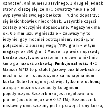
oznaczeń, ani numeru seryjnego. Z drugiej jednak
strony, cieszę się, że HFC powstrzymało się od
wypisywania swojego bełkotu. Trudno dopatrzyć
się jakichkolwiek niedoróbek, wszystkie części
zostały precyzyjnie dopasowane. Magazynek ma
ok. 0,5 mm luzu w gnieździe – zauważymy to
jedynie, gdy mocniej potrząśniemy repliką. W
połączeniu z słuszną wagą (1190 gram – w tym
magazynek 350 gram) Mauser sprawia naprawdę
bardzo pozytywne wrażenie i na pewno nikt nie
śmie go nazwać zabawką.
Funkcjonalność:
HFC
Mauser M712 to pistolet gazowy bez blowbacku z
mechanizmem spustowym z samonapinaniem
kurka. Selektor ognia jest więc tylko nieruchomą
atrapą – można strzelać tylko ogniem
pojedynczym. Szczerbinka jest regulowana w
pionie (podobnie jak w AK-47 TM). Bezpiecznik
nastawny umieszczony jest z prawej strony kurka,