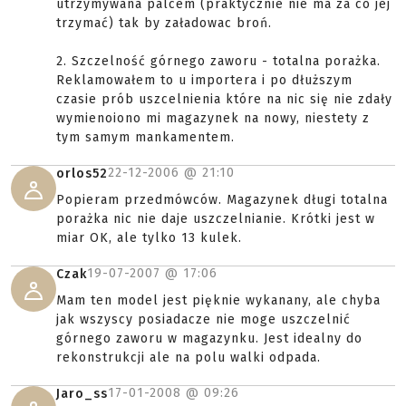
utrzymywana palcem (praktycznie nie ma za co jej
trzymać) tak by załadowac broń.
2. Szczelność górnego zaworu - totalna porażka.
Reklamowałem to u importera i po dłuższym
czasie prób uszcelnienia które na nic się nie zdały
wymienoiono mi magazynek na nowy, niestety z
tym samym mankamentem.
22-12-2006 @
21:10
orlos52
Popieram przedmówców. Magazynek długi totalna
porażka nic nie daje uszczelnianie. Krótki jest w
miar OK, ale tylko 13 kulek.
19-07-2007 @
17:06
Czak
Mam ten model jest pięknie wykanany, ale chyba
jak wszyscy posiadacze nie moge uszczelnić
górnego zaworu w magazynku. Jest idealny do
rekonstrukcji ale na polu walki odpada.
17-01-2008 @
09:26
Jaro_ss