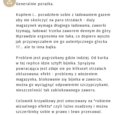
Generalnie porażka.
Kupiłem i... poradziłem sobie z ładowaniem gazem
aby nie skończyć na paru strzałach - duży
magazynek wymaga długiego ładowania, zaworki
tzymają, ładować trzeba zaworem dennym do góry.
Wprawdzie ergonomia nie taka, co dopiero wyszło
jak przyzwyczaiłem sie go autentycznego glocka
17... ale to inna bajka.
Problem jest pogrzebany gdzie indziej. Od kurka
w tej replice idzie sztyft bijnika. Sprężyna
powracająca jest zdaje sie po kilkuset strzałach
obluzowana: efekt - problemy z włożeniem
magazynka, blokowanie się bijnika w zaworze,
można go wyciągnąć odpowienimi szczypczykami,
nieszczelność tak zablokowanego zaworu.
Celownik krzywikowy jest umocowany na "robienie
wizualnego efektu" czyli luźno osadzony i można
szczerbinkę sobie w prawo i lewo przesuwać.