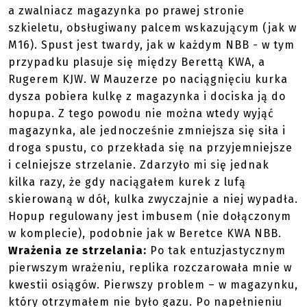
a zwalniacz magazynka po prawej stronie
szkieletu, obsługiwany palcem wskazującym (jak w
M16). Spust jest twardy, jak w każdym NBB - w tym
przypadku plasuje się między Berettą KWA, a
Rugerem KJW. W Mauzerze po naciągnięciu kurka
dysza pobiera kulkę z magazynka i dociska ją do
hopupa. Z tego powodu nie można wtedy wyjąć
magazynka, ale jednocześnie zmniejsza się siła i
droga spustu, co przekłada się na przyjemniejsze
i celniejsze strzelanie. Zdarzyło mi się jednak
kilka razy, że gdy naciągałem kurek z lufą
skierowaną w dół, kulka zwyczajnie a niej wypadła.
Hopup regulowany jest imbusem (nie dołączonym
w komplecie), podobnie jak w Beretce KWA NBB.
Wrażenia ze strzelania:
Po tak entuzjastycznym
pierwszym wrażeniu, replika rozczarowała mnie w
kwestii osiągów. Pierwszy problem – w magazynku,
który otrzymałem nie było gazu. Po napełnieniu