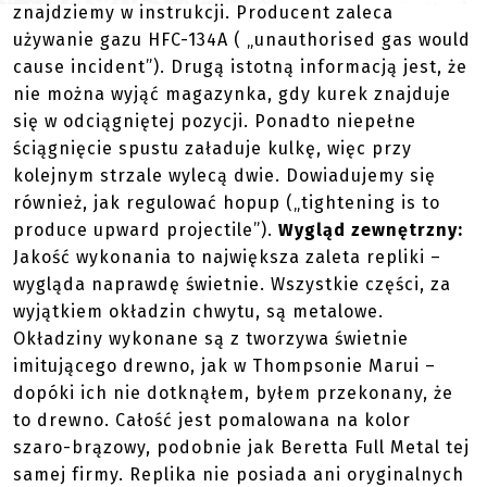
znajdziemy w instrukcji. Producent zaleca
używanie gazu HFC-134A ( „unauthorised gas would
cause incident”). Drugą istotną informacją jest, że
nie można wyjąć magazynka, gdy kurek znajduje
się w odciągniętej pozycji. Ponadto niepełne
ściągnięcie spustu załaduje kulkę, więc przy
kolejnym strzale wylecą dwie. Dowiadujemy się
również, jak regulować hopup („tightening is to
produce upward projectile”).
Wygląd zewnętrzny:
Jakość wykonania to największa zaleta repliki –
wygląda naprawdę świetnie. Wszystkie części, za
wyjątkiem okładzin chwytu, są metalowe.
Okładziny wykonane są z tworzywa świetnie
imitującego drewno, jak w Thompsonie Marui –
dopóki ich nie dotknąłem, byłem przekonany, że
to drewno. Całość jest pomalowana na kolor
szaro-brązowy, podobnie jak Beretta Full Metal tej
samej firmy. Replika nie posiada ani oryginalnych