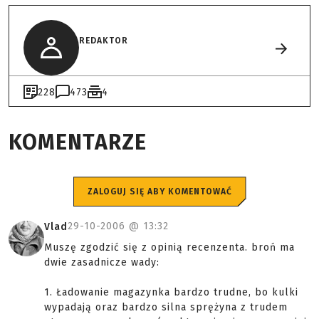
REDAKTOR
228
473
4
KOMENTARZE
ZALOGUJ SIĘ ABY KOMENTOWAĆ
29-10-2006 @
13:32
Vlad
Muszę zgodzić się z opinią recenzenta. broń ma
dwie zasadnicze wady:
1. Ładowanie magazynka bardzo trudne, bo kulki
wypadają oraz bardzo silna sprężyna z trudem