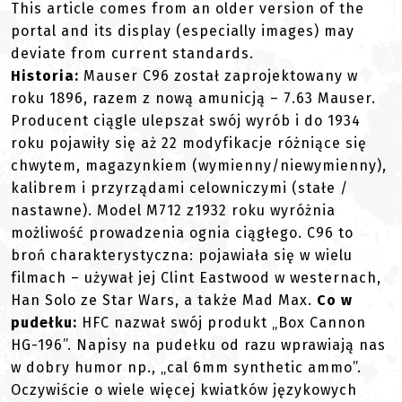
This article comes from an older version of the
portal and its display (especially images) may
deviate from current standards.
Historia:
Mauser C96 został zaprojektowany w
roku 1896, razem z nową amunicją – 7.63 Mauser.
Producent ciągle ulepszał swój wyrób i do 1934
roku pojawiły się aż 22 modyfikacje różniące się
chwytem, magazynkiem (wymienny/niewymienny),
kalibrem i przyrządami celowniczymi (stałe /
nastawne). Model M712 z1932 roku wyróżnia
możliwość prowadzenia ognia ciągłego. C96 to
broń charakterystyczna: pojawiała się w wielu
filmach – używał jej Clint Eastwood w westernach,
Han Solo ze Star Wars, a także Mad Max.
Co w
pudełku:
HFC nazwał swój produkt „Box Cannon
HG-196”. Napisy na pudełku od razu wprawiają nas
w dobry humor np., „cal 6mm synthetic ammo”.
Oczywiście o wiele więcej kwiatków językowych