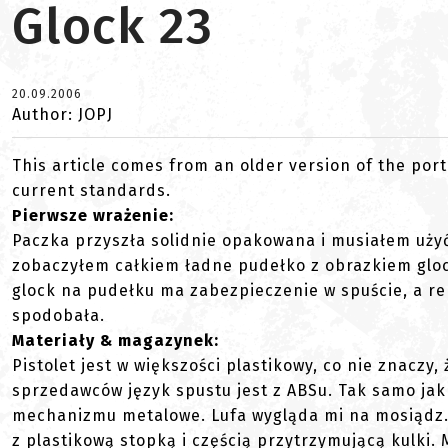
Glock 23
20.09.2006
Author: JOPJ
This article comes from an older version of the port
current standards.
Pierwsze wrażenie:
Paczka przyszła solidnie opakowana i musiałem użyć
zobaczyłem całkiem ładne pudełko z obrazkiem glock
glock na pudełku ma zabezpieczenie w spuście, a rep
spodobała.
Materiały & magazynek:
Pistolet jest w większości plastikowy, co nie znacz
sprzedawców język spustu jest z ABSu. Tak samo jak
mechanizmu metalowe. Lufa wygląda mi na mosiądz.
z plastikową stopką i częścią przytrzymującą kulki. 