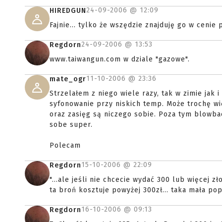
24-09-2006 @
12:09
HIREDGUN
Fajnie... tylko że wszędzie znajduję go w cenie 
24-09-2006 @
13:53
Regdorn
www.taiwangun.com w dziale "gazowe".
11-10-2006 @
23:36
mate_ogr
Strzelałem z niego wiele razy, tak w zimie jak i
syfonowanie przy niskich temp. Może trochę wi
oraz zasięg są niczego sobie. Poza tym blowbac
sobe super.
Polecam
15-10-2006 @
22:09
Regdorn
"...ale jeśli nie chcecie wydać 300 lub więcej zł
ta broń kosztuje powyżej 300zł... taka mała po
16-10-2006 @
09:13
Regdorn