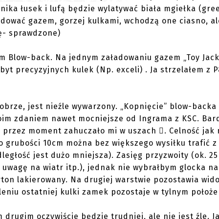
ika łusek i lufą będzie wylatywać biała mgiełka (gree
ładować gazem, gorzej kulkami, wchodzą one ciasno, al
ię- sprawdzone)
emem Blow-back. Na jednym załadowaniu gazem „Toy Jack
yt precyzyjnych kulek (Np. exceli) . Ja strzelałem z P
dobrze, jest nieźle wywarzony. „Kopnięcie” blow-backa
oim zdaniem nawet mocniejsze od Ingrama z KSC. Bar
ę przez moment zahuczało mi w uszach . Celność jak 
 o grubości 10cm można bez większego wysiłku trafić z 
ległość jest dużo mniejsza). Zasięg przyzwoity (ok. 2
ć uwagę na wiatr itp.), jednak nie wybrałbym glocka n
arton lakierowany. Na drugiej warstwie pozostawia wid
leniu ostatniej kulki zamek pozostaje w tylnym położe
drugim oczywiście będzie trudniej, ale nie jest źle. Ja