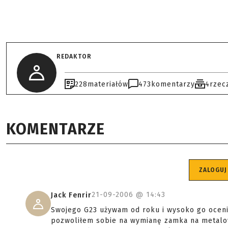
REDAKTOR
228
materiałów
473
komentarzy
4
rzec
KOMENTARZE
ZALOGUJ
21-09-2006 @
14:43
Jack Fenrir
Swojego G23 używam od roku i wysoko go ocenia
pozwoliłem sobie na wymianę zamka na metalowy