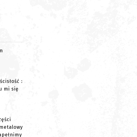
om
cisłość :
u mi się
zęści
 metalowy
napełnimy