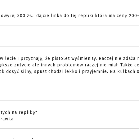
powyżej 300 zł... dajcie linka do tej repliki która ma cenę 200
 w lecie i przyznaję, że pistolet wyśmienity. Raczej nie zdaża 
ększe zużycie ale innych problemów raczej nie miał. Także c
k dosyć silny, spust chodzi lekko i przyjemnie. Na kulkach 0
otych na replikę"
prawka.