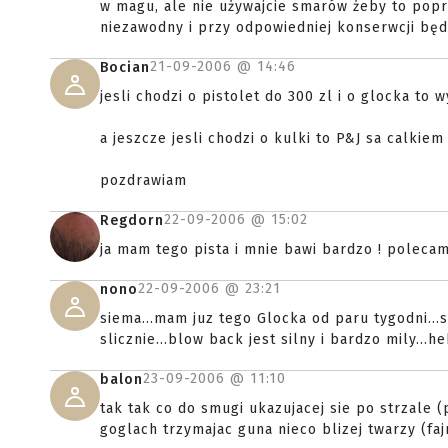
w magu, ale nie używajcie smarów żeby to popra
niezawodny i przy odpowiedniej konserwcji b
21-09-2006 @
14:46
Bocian
jesli chodzi o pistolet do 300 zl i o glocka t
a jeszcze jesli chodzi o kulki to P&J sa calkie
pozdrawiam
22-09-2006 @
15:02
Regdorn
ja mam tego pista i mnie bawi bardzo ! polecam
22-09-2006 @
23:21
nono
siema...mam juz tego Glocka od paru tygodni...
slicznie...blow back jest silny i bardzo mily...he
23-09-2006 @
11:10
balon
tak tak co do smugi ukazujacej sie po strzale 
goglach trzymajac guna nieco blizej twarzy (faj