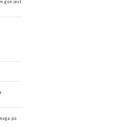
m gun jest
a
smuga po