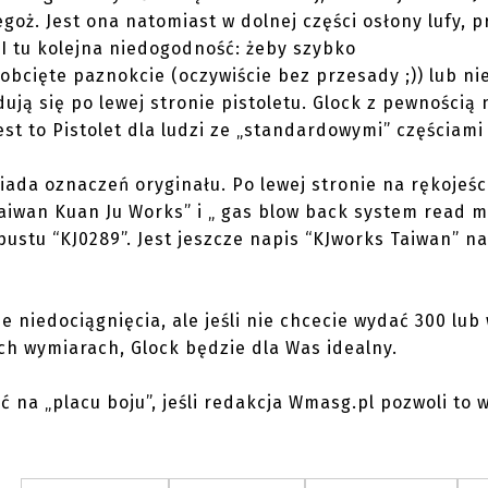
ż. Jest ona natomiast w dolnej części osłony lufy, p
. I tu kolejna niedogodność: żeby szybko
obcięte paznokcie (oczywiście bez przesady ;)) lub n
ją się po lewej stronie pistoletu. Glock z pewnością 
est to Pistolet dla ludzi ze „standardowymi” częściami 
iada oznaczeń oryginału. Po lewej stronie na rękojeśc
Taiwan Kuan Ju Works” i „ gas blow back system read 
ustu “KJ0289”. Jest jeszcze napis “KJworks Taiwan” n
 niedociągnięcia, ale jeśli nie chcecie wydać 300 lub 
ich wymiarach, Glock będzie dla Was idealny.
 na „placu boju”, jeśli redakcja Wmasg.pl pozwoli to 