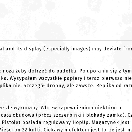
al and its display (especially images) may deviate fr
 noża żeby dotrzeć do pudełka. Po uporaniu się z tym
a. Wysypałem wszystkie papiery i teraz pierwsza nieś
lika nie. Szczegół drobny, ale zawsze. Replika od raz
y, że źle wykonany. Wbrew zapewnieniom niektórych
 cała obudowa (prócz szczerbinki i blokady zamka). C
 Pistolet posiada regulowany HopUp. Magazynek jest
Mieści on 22 kulki. Ciekawym efektem jest to, że jeśli 