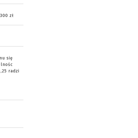
-300 zł
mu się
elnośc
,25 radzi