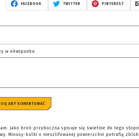
FACEBOOK
TWITTER
PINTEREST
zy w ekwipunku
 SIĘ ABY KOMENTOWAĆ
m. Jako broń przyboczna spisuje się świetnie do tego stopni
. Minusy-kulki o nieszlifowanej powierzchni potrafią zblok