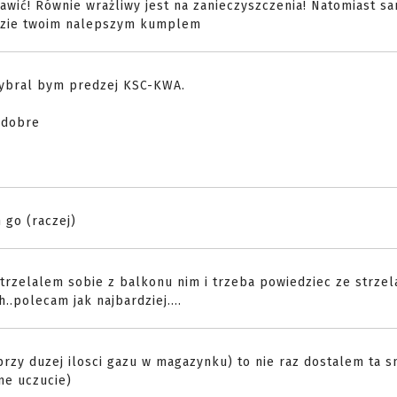
wić! Równie wrażliwy jest na zanieczyszczenia! Natomiast sa
ędzie twoim nalepszym kumplem
o wybral bym predzej KSC-KWA.
m dobre
 go (raczej)
strzelalem sobie z balkonu nim i trzeba powiedziec ze strzel
h..polecam jak najbardziej....
(przy duzej ilosci gazu w magazynku) to nie raz dostalem ta 
ne uczucie)