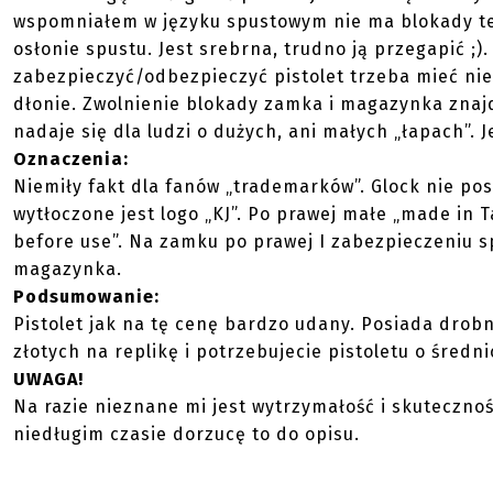
wspomniałem w języku spustowym nie ma blokady tego
osłonie spustu. Jest srebrna, trudno ją przegapić ;)
zabezpieczyć/odbezpieczyć pistolet trzeba mieć nie
dłonie. Zwolnienie blokady zamka i magazynka znajdu
nadaje się dla ludzi o dużych, ani małych „łapach”. J
Oznaczenia:
Niemiły fakt dla fanów „trademarków”. Glock nie pos
wytłoczone jest logo „KJ”. Po prawej małe „made in 
before use”. Na zamku po prawej I zabezpieczeniu sp
magazynka.
Podsumowanie:
Pistolet jak na tę cenę bardzo udany. Posiada drobne
złotych na replikę i potrzebujecie pistoletu o średn
UWAGA!
Na razie nieznane mi jest wytrzymałość i skuteczność
niedługim czasie dorzucę to do opisu.