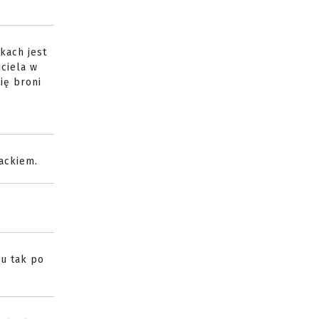
kach jest
ciela w
ię broni
Backiem.
du tak po