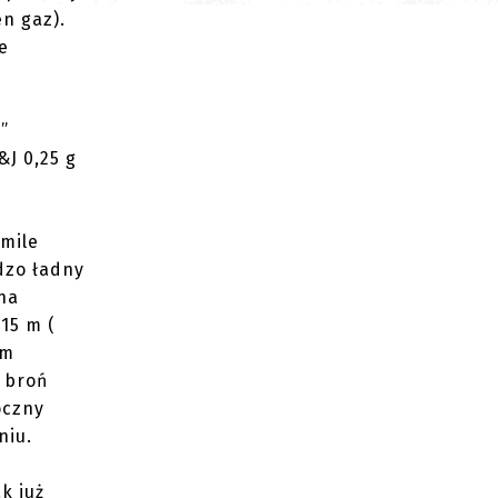
n gaz).
e
”
&J 0,25 g
 mile
dzo ładny
na
15 m (
5m
a broń
oczny
niu.
k już