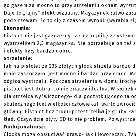
go gazem za mocno to przy strzelaniu oknem wyrzutn
Daje to „fajny” efekt wizualny. Magazynek łatwo za
podejrzewam, że to się z czasem wyrobi. (wyrabia s
Ekonomia:
Pistolet nie jest gazożerny, jak na replikę z syst
wystrzeliłem 2,5 magazynka. Nie potrzebuje on też zb
i efekty były bardzo dobre.
Strzelanie:
Jak na pistolet za 235 złotych glock strzela bardzo 
mnie zaskoczyło. Jest mocne i bardzo przyjemne. M
odgłos wystrzału. Podczas strzelania w domu troch
pistolet jest dobra, co nie znaczy idealna. W słupek
dla strzelca wyćwiczonego- dla początkującego ta od
skutecznego [cel wielkości człowieka], warto zwróci
główną. Pistolet bez trudu przestrzeliwuje gruby k
ślad. Oczywiście płyty CD to nie problem. Po wystrze
Funkcjonalność:
Glocka mogą obsługiwać prawo- jak i leworęczni. Tym 