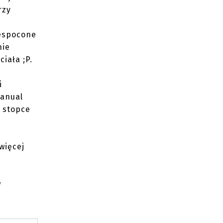
rzy
iespocone
nie
ciała ;P.
i
manual
a stopce
więcej
w