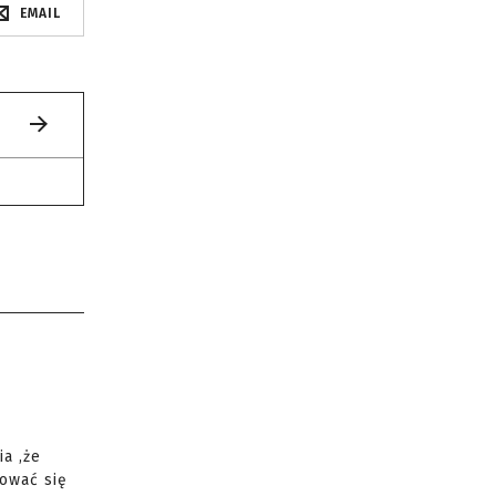
EMAIL
a ,że
ować się