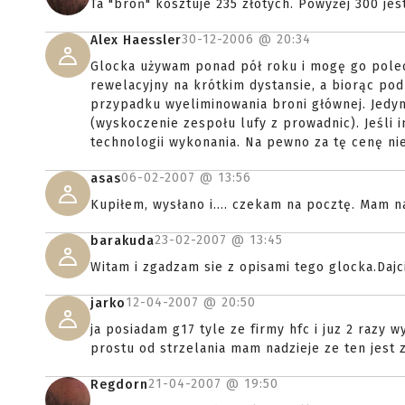
Ta "broń" kosztuje 235 złotych. Powyżej 300 jes
30-12-2006 @
20:34
Alex Haessler
Glocka używam ponad pół roku i mogę go polec
rewelacyjny na krótkim dystansie, a biorąc po
przypadku wyeliminowania broni głównej. Jedyn
(wyskoczenie zespołu lufy z prowadnic). Jeśli 
technologii wykonania. Na pewno za tę cenę ni
06-02-2007 @
13:56
asas
Kupiłem, wysłano i.... czekam na pocztę. Mam n
23-02-2007 @
13:45
barakuda
Witam i zgadzam sie z opisami tego glocka.Daj
12-04-2007 @
20:50
jarko
ja posiadam g17 tyle ze firmy hfc i juz 2 razy
prostu od strzelania mam nadzieje ze ten jest 
21-04-2007 @
19:50
Regdorn