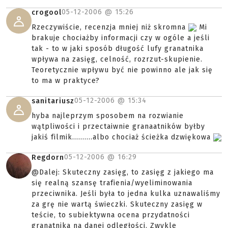
05-12-2006 @
15:26
crogool
Rzeczywiście, recenzja mniej niż skromna
Mi
brakuje chociażby informacji czy w ogóle a jeśli
tak - to w jaki sposób długość lufy granatnika
wpływa na zasięg, celność, rozrzut-skupienie.
Teoretycznie wpływu być nie powinno ale jak się
to ma w praktyce?
05-12-2006 @
15:34
sanitariusz
hyba najleprzym sposobem na rozwianie
wątpliwości i przectaiwnie granaatników byłby
jakiś filmik..........albo chociaż ścieżka dzwiękowa
05-12-2006 @
16:29
Regdorn
@Dalej: Skuteczny zasięg, to zasięg z jakiego ma
się realną szansę trafienia/wyeliminowania
przeciwnika. Jeśli była to jedna kulka uznawaliśmy
za grę nie wartą świeczki. Skuteczny zasięg w
teście, to subiektywna ocena przydatności
granatnika na danej odległości. Zwykle