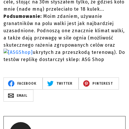
cele, stojąc na 30m słyszałem tylko, że gdzieś koło
mnie (nade mną) przeleciało te 18 kulek...
Podsumowanie:
Moim zdaniem, używanie
granatników na polu walki jest jak najbardziej
uzasadnione. Podnoszą one znacznie klimat walki,
a także dają przewagę w sile ognia (możliwość
skutecznego rażenia zgrupowanych celów oraz
ukrytych za przeszkodą terenową).
Do
testów replikę dostarczył sklep: ASG Shop
FACEBOOK
TWITTER
PINTEREST
EMAIL