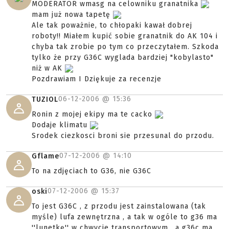
MODERATOR wmasg na celowniku granatnika
mam już nowa tapetę
Ale tak poważnie, to chłopaki kawał dobrej
roboty!! Miałem kupić sobie granatnik do AK 104 i
chyba tak zrobie po tym co przeczytałem. Szkoda
tylko że przy G36C wyglada bardziej "kobylasto"
niż w AK
Pozdrawiam I Dziękuje za recenzje
06-12-2006 @
15:36
TUZIOL
Ronin z mojej ekipy ma te cacko
Dodaje klimatu
Srodek ciezkosci broni sie przesunal do przodu.
07-12-2006 @
14:10
Gflame
To na zdjęciach to G36, nie G36C
07-12-2006 @
15:37
oski
To jest G36C , z przodu jest zainstalowana (tak
myśle) lufa zewnętrzna , a tak w ogóle to g36 ma
''lunetkę'' w chwycie transportowym , a g36c ma