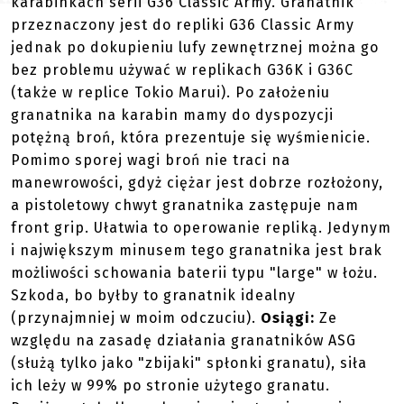
karabinkach serii G36 Classic Army. Granatnik
przeznaczony jest do repliki G36 Classic Army
jednak po dokupieniu lufy zewnętrznej można go
bez problemu używać w replikach G36K i G36C
(także w replice Tokio Marui). Po założeniu
granatnika na karabin mamy do dyspozycji
potężną broń, która prezentuje się wyśmienicie.
Pomimo sporej wagi broń nie traci na
manewrowości, gdyż ciężar jest dobrze rozłożony,
a pistoletowy chwyt granatnika zastępuje nam
front grip. Ułatwia to operowanie repliką. Jedynym
i największym minusem tego granatnika jest brak
możliwości schowania baterii typu "large" w łożu.
Szkoda, bo byłby to granatnik idealny
(przynajmniej w moim odczuciu).
Osiągi:
Ze
względu na zasadę działania granatników ASG
(służą tylko jako "zbijaki" spłonki granatu), siła
ich leży w 99% po stronie użytego granatu.