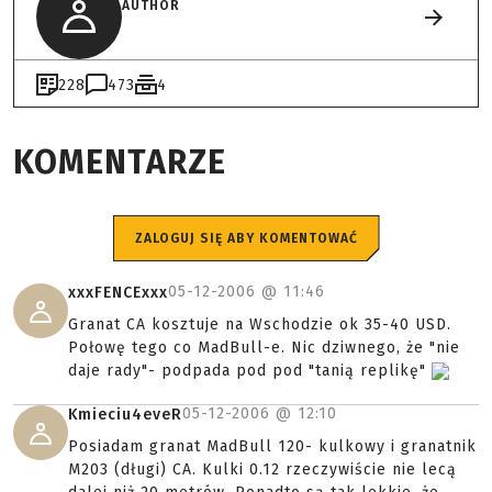
AUTHOR
228
473
4
KOMENTARZE
ZALOGUJ SIĘ ABY KOMENTOWAĆ
05-12-2006 @
11:46
xxxFENCExxx
Granat CA kosztuje na Wschodzie ok 35-40 USD.
Połowę tego co MadBull-e. Nic dziwnego, że "nie
daje rady"- podpada pod pod "tanią replikę"
05-12-2006 @
12:10
Kmieciu4eveR
Posiadam granat MadBull 120- kulkowy i granatnik
M203 (długi) CA. Kulki 0.12 rzeczywiście nie lecą