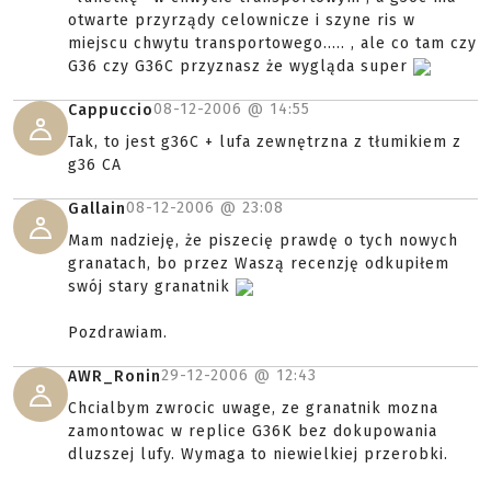
otwarte przyrządy celownicze i szyne ris w
miejscu chwytu transportowego..... , ale co tam czy
G36 czy G36C przyznasz że wygląda super
08-12-2006 @
14:55
Cappuccio
Tak, to jest g36C + lufa zewnętrzna z tłumikiem z
g36 CA
08-12-2006 @
23:08
Gallain
Mam nadzieję, że piszecię prawdę o tych nowych
granatach, bo przez Waszą recenzję odkupiłem
swój stary granatnik
Pozdrawiam.
29-12-2006 @
12:43
AWR_Ronin
Chcialbym zwrocic uwage, ze granatnik mozna
zamontowac w replice G36K bez dokupowania
dluzszej lufy. Wymaga to niewielkiej przerobki.