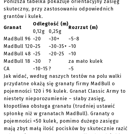
Poniższa tabelka pokazuje orientacyjny zasięg
skuteczny, przy zastosowaniu odpowiednich
grantów i kulek.
Odległość (m)
Granat
Rozrzut (m)
0,12g
0,25g
MadBull 96
~20
~30+
~5-8
MadBull 120
~25
~30-35+
~10
MadBull 48
~25
~20-25
~10
MadBull 18
~30
?
za mało kulek
CA
~10-15
?
~5
Jak widać, według naszych testów na polu walki
przydatne okażą się granaty firmy MadBull o
pojemności 120 i 96 kulek. Granat Classic Army to
niestety nieporozumienie – słaby zasięg,
kłopotliwa obsługa granatu (trudniej ustawić
spłonkę niż w granatach MadBull). Granaty o
pojemności <50 kulek, pomimo dużego zasięgu
mają zbyt małą ilość pocisków by skutecznie razić