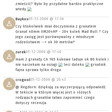
zmieścić? Było by przydatne bardzo praktyczne
wtedy
05-12-2006 @
17:36
Baykos
Czy ktokolwiek miał doczynienia z granatem
Granat 40mm XM204HP - 204 kulek Mad Bull ? Czy
jego zasięg jest porównywalny z młodszym
rodzeństwem --> ok 30 metrów?
05-12-2006 @
17:40
zurek
mam 2 granaty CA 165 kukowe laduje ok 80 kulek i
nie narzekam na osiagi
leci daleko
grnatnik
fajna sprawa tylko droga
05-12-2006 @
20:43
crogool
@ Regdorn: dziękuję za wyczerpującą odpowiedź.
W tekście w którym więcej jest o różnych
rodzajach granatów łatwo zapomnieć czego
dotyczy recenzja.