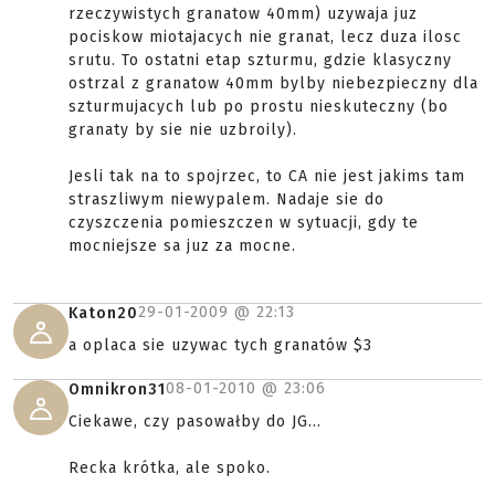
rzeczywistych granatow 40mm) uzywaja juz
pociskow miotajacych nie granat, lecz duza ilosc
srutu. To ostatni etap szturmu, gdzie klasyczny
ostrzal z granatow 40mm bylby niebezpieczny dla
szturmujacych lub po prostu nieskuteczny (bo
granaty by sie nie uzbroily).
Jesli tak na to spojrzec, to CA nie jest jakims tam
straszliwym niewypalem. Nadaje sie do
czyszczenia pomieszczen w sytuacji, gdy te
mocniejsze sa juz za mocne.
29-01-2009 @
22:13
Katon20
a oplaca sie uzywac tych granatów $3
08-01-2010 @
23:06
Omnikron31
Ciekawe, czy pasowałby do JG...
Recka krótka, ale spoko.