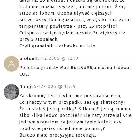
dalej niż 20 metrów. Ponadto są tak lekkie, że
trafienie można usłyszeć, ale nie poczuć. Żeby
strzelać lobem, trzeba używać cięższych.
Jak we wszystkich gaziakach, wszystko zależy od
temperatury powietrza - przy 25 stopniach
Celsjusza zasięg będzie pewnie 2x większy niż
przy 5 stopniach.
Czyli granatnik - zabawka na lato.
05-12-2006 @
12:13
biolon
Podobno granaty Mad Bull&#96;a można ładować
CO2..
05-12-2006 @
13:09
Dalej
Za skromny ten artykuł, nie postaraliście się.
Co znaczy w tym przypadku zasięg skuteczny?
Że dostałeś jedną kulką? Kilkoma? Jedną mocno,
albo kilka ledwo poczułeś? Ile razy strzelaliście
jednym granatem na jednym typie kulek, czy
robiliście jakieś uśrednione pomiary?
Bardzo mało precyzyjna recenzja.