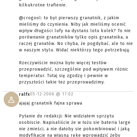
kilkukrotne trafienie.
@crogool: to był pierwszy granatnik, z jakim
mieliśmy do czynienia. Niby jak mieliśmy ocenić
wpływ długości lufy na dystans lotu kulek? To nie
porównanie granatników tylko opis granatnika, a
raczej granatów. No chyba, że pogdybać, ale to nie
w naszym stylu. Widać niektórzy tego potrzebują.
Rzeczywiście można było więcej testów
przeprowadzić, szczególnie pod wpływem różnic
temperatur. Tutaj się zgodzę i pewnie w
przyszłości takie tez przeprowadzimy.
05-12-2006 @
17:02
ralfx
ajajaj granatnik fajna sprawa
Pytanie do redakcji: Nie widziałem sprzętu
osobiscie. Napisaliście że w łożu sie bateria large
nie zmieści, a nie dałoby sie pokombinować i jaką
modyfikacje na własną ręke wprowadzić żeby