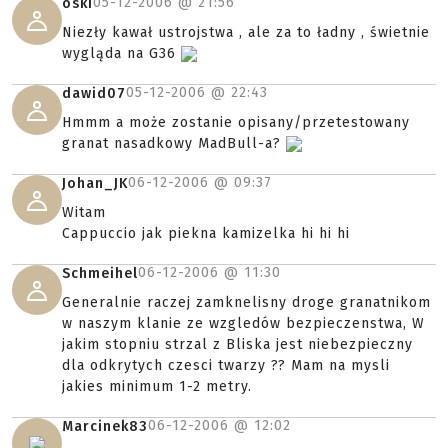
05-12-2006 @
21:56
oski
Niezły kawał ustrojstwa , ale za to ładny , świetnie
wygląda na G36
05-12-2006 @
22:43
dawid07
Hmmm a może zostanie opisany/przetestowany
granat nasadkowy MadBull-a?
06-12-2006 @
09:37
Johan_JK
Witam
Cappuccio jak piekna kamizelka hi hi hi
06-12-2006 @
11:30
Schmeihel
Generalnie raczej zamknelisny droge granatnikom
w naszym klanie ze wzgledów bezpieczenstwa, W
jakim stopniu strzal z Bliska jest niebezpieczny
dla odkrytych czesci twarzy ?? Mam na mysli
jakies minimum 1-2 metry.
06-12-2006 @
12:02
Marcinek83