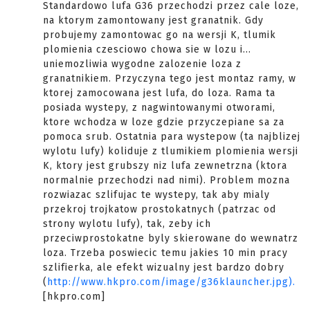
Standardowo lufa G36 przechodzi przez cale loze,
na ktorym zamontowany jest granatnik. Gdy
probujemy zamontowac go na wersji K, tlumik
plomienia czesciowo chowa sie w lozu i...
uniemozliwia wygodne zalozenie loza z
granatnikiem. Przyczyna tego jest montaz ramy, w
ktorej zamocowana jest lufa, do loza. Rama ta
posiada wystepy, z nagwintowanymi otworami,
ktore wchodza w loze gdzie przyczepiane sa za
pomoca srub. Ostatnia para wystepow (ta najblizej
wylotu lufy) koliduje z tlumikiem plomienia wersji
K, ktory jest grubszy niz lufa zewnetrzna (ktora
normalnie przechodzi nad nimi). Problem mozna
rozwiazac szlifujac te wystepy, tak aby mialy
przekroj trojkatow prostokatnych (patrzac od
strony wylotu lufy), tak, zeby ich
przeciwprostokatne byly skierowane do wewnatrz
loza. Trzeba poswiecic temu jakies 10 min pracy
szlifierka, ale efekt wizualny jest bardzo dobry
(
http://www.hkpro.com/image/g36klauncher.jpg).
[hkpro.com]