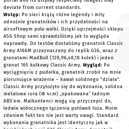
portal and its display (especially images) may
deviate from current standards.
Wstęp:
Po sieci krążą różne legendy i mity
odnośnie granatników i ich przydatności na
airsoftowym polu walki. Dzięki uprzejmości sklepu
ASG Shop sami sprawdziliśmy jak to wygląda
naprawdę. Do testów dostaliśmy granatnik Classic
Army A166M przeznaczony do replik G36, wraz z
granatami MadBull (120,96,48,18 kulek) i jeden
granat 165 kulkowy Classic Army.
Wygląd:
Po
wyciągnięciu z pudełka, granatnik zrobił na mnie
piorunujące wrażenie – kawał solidnego "działa".
Classic Army przyłożyło się do wykonania, solidna
metalowa rura (Φ 4cm) „opakowana” ładnym
ABS’em. Malkontenci mogą się przyczepić do,
ledwie widocznego łączenia połówek łoża. Moim
zdaniem fakt ten nie jest warty uwagi. Standard
wykonania granatnika jest identyczny jak w