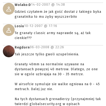
14-02-2007 @
14:38
Wolako:D
Gdzieś czytałem że jak gość dostał z takiego byka
granatnika to mu zęby wyszczerbiło
10-12-2007 @
17:16
Losiu
Te granaty classic army naprawde są, aż tak
cienkie???
06-03-2008 @
22:26
Regdorn
Tak jeszcze tylko gwoli uzupelnienia.
Granaty 40mm sa normalnie uzywane na
dystansach powyzej 40 metrow. Dlatego, ze one
sie w ogole uzbrajaja na 30 - 35 metrze.
W airsofcie symuluje sie walke ogniowa na 0 - 45
metrach. Dalej juz nie.
Na tych dystansach grenadierzy (przynajmniej tak
twierdzi globalsecurity.org w opisach