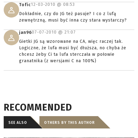
12-03-2010 @
08:53
Tofic
Dokładnie, czy do JG też pasuje? I co z lufą
zewnętrzną, musi być inna czy stara wystarczy?
07-07-2010 @
21:07
jan96
Gietki JG są wzorowane na CA, więc raczej tak.
Logiczne, że lufa musi być dłuższa, no chyba że
chcesz żeby Ci ta lufa sterczała w połowie
granatnika (z wersjami C na 100%)
RECOMMENDED
SEE ALSO
OTHERS BY THIS AUTHOR