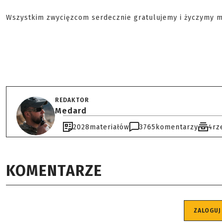
Wszystkim zwycięzcom serdecznie gratulujemy i życzymy mi
REDAKTOR
Medard
2028
materiałów
3765
komentarzy
4
rz
KOMENTARZE
ZALOGUJ