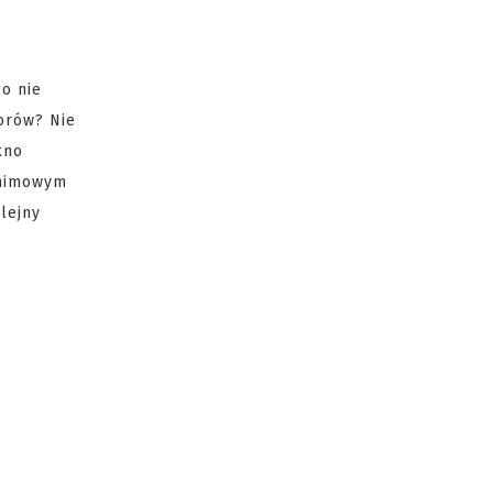
o nie
orów? Nie
kno
onimowym
lejny