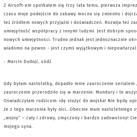
Z Airsoft-em spotkałem się trzy lata temu, pierwsza impre
czasu moje podejście do zabawy mocno się zmieniło i dojrza
też źródłem nowych przyjaźni i doświadczeń. Rozwija też z
umiejętność współpracy z innymi ludzmi. Jest dobrym spos
nowych umiejętności. Trudno jednak jest jednoznacznie okr
wiadomo na pewno - jest czymś wyjątkowym i niepowtarza
- Marcin Dudojć, Łódź
Gdy byłam nastolatką, dopadło mnie zauroczenie serialem „C
zauroczenie przerodziło się w marzenie. Mundury i te wszys
Oświadczyłam rodzicom: idę służyć do wojska! Nie będę opi
że z tego marzenia były nici...Obecnie mam nastoletniego s
„wojny” – cały i zdrowy, zmęczony i bardzo zadowolony! Cies
mojego syna.