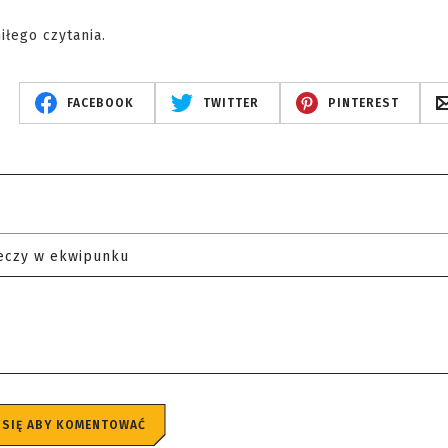
łego czytania.
FACEBOOK
TWITTER
PINTEREST
eczy w ekwipunku
 SIĘ ABY KOMENTOWAĆ