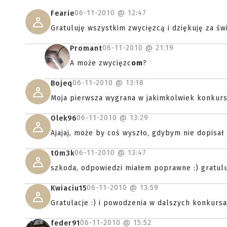
06-11-2010 @
12:47
Fearie
Gratuluję wszystkim zwycięzcą i dziękuję za świ
06-11-2010 @
21:19
Promant
A może zwycięzc
om
?
06-11-2010 @
13:18
Bojeq
Moja pierwsza wygrana w jakimkolwiek konkursie
06-11-2010 @
13:29
Olek96
Ajajaj, może by coś wyszło, gdybym nie dopisał
06-11-2010 @
13:47
t0m3k
szkoda, odpowiedzi miałem poprawne :) gratulu
06-11-2010 @
13:59
Kwiaciu15
Gratulacje :) i powodzenia w dalszych konkurs
06-11-2010 @
15:52
feder91