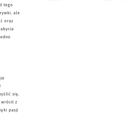
d tego
rywki, ale
ść oraz
nabycia
Jedno
oje
!
ślić się,
 wrócił z
ęki pasji