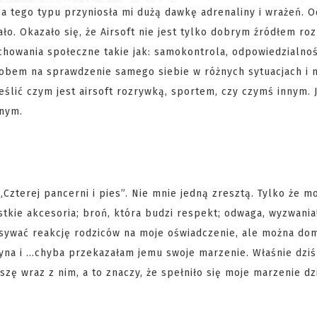
za tego typu przyniosła mi dużą dawkę adrenaliny i wrażeń. O
ło. Okazało się, że Airsoft nie jest tylko dobrym źródłem roz
achowania społeczne takie jak: samokontrola, odpowiedzialno
obem na sprawdzenie samego siebie w różnych sytuacjach i 
eślić czym jest airsoft rozrywką, sportem, czy czymś innym. 
lnym.
zterej pancerni i pies”. Nie mnie jedną zresztą. Tylko że m
tkie akcesoria; broń, która budzi respekt; odwaga, wyzwania
sywać reakcję rodziców na moje oświadczenie, ale można domy
yna i ...chyba przekazałam jemu swoje marzenie. Właśnie dziś
zę wraz z nim, a to znaczy, że spełniło się moje marzenie dzi