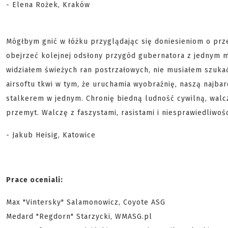
- Elena Rożek, Kraków
Mógłbym gnić w łóżku przyglądając się doniesieniom o pr
obejrzeć kolejnej odsłony przygód gubernatora z jednym 
widziałem świeżych ran postrzałowych, nie musiałem szuka
airsoftu tkwi w tym, że uruchamia wyobraźnię, naszą najb
stalkerem w jednym. Chronię biedną ludność cywilną, wal
przemyt. Walczę z faszystami, rasistami i niesprawiedliwo
- Jakub Heisig, Katowice
Prace oceniali:
Max "Vintersky" Salamonowicz, Coyote ASG
Medard "Regdorn" Starzycki, WMASG.pl