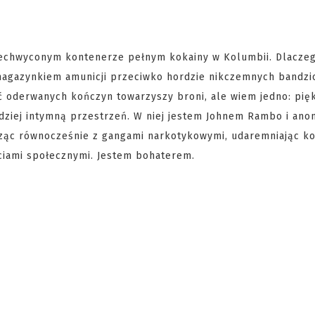
zechwyconym kontenerze pełnym kokainy w Kolumbii. Dlaczeg
magazynkiem amunicji przeciwko hordzie nikczemnych bandzi
ć oderwanych kończyn towarzyszy broni, ale wiem jedno: pię
ardziej intymną przestrzeń. W niej jestem Johnem Rambo i an
cząc równocześnie z gangami narkotykowymi, udaremniając ko
ściami społecznymi. Jestem bohaterem.