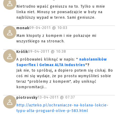
Nietrudno wpaść geniuszu na to. Tylko u mnie
linka niet. Minusy se powsadzajcie w buty na
najbliższy wypad w teren. Sami geniusze.
09-04-2011 @
10:03
monak
Mam kłopoty z kompem i nie pokazuje mi
wszystkiego na stronach.
09-04-2011 @
10:38
Królik
A próbowałeś kliknąć w napis: "
nakolanników
Superflex i Gelmax ALTA Industries
"?
Jak nie, to spróbuj
,
a dopiero potem się ciskaj. Bo
coś mi się wydaje, że po prostu wymyśliłeś sobie
teraz "problemy z kompem", aby uniknąć
kompromitacji...
13-04-2011 @
07:37
piotrovsky
http://azteko.pl/ochraniacze-na-kolana-lokcie-
typu-alta-proguard-olive-p-583.html