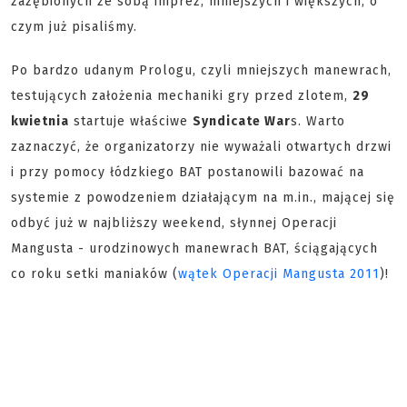
zazębionych ze sobą imprez, mniejszych i większych, o
czym już pisaliśmy.
Po bardzo udanym Prologu, czyli mniejszych manewrach,
testujących założenia mechaniki gry przed zlotem,
29
kwietnia
startuje właściwe
Syndicate War
s. Warto
zaznaczyć, że organizatorzy nie wyważali otwartych drzwi
i przy pomocy łódzkiego BAT postanowili bazować na
systemie z powodzeniem działającym na m.in., mającej się
odbyć już w najbliższy weekend, słynnej Operacji
Mangusta - urodzinowych manewrach BAT, ściągających
co roku setki maniaków (
wątek Operacji Mangusta 2011
)!