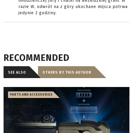
młodzieńczej Jury i chatki na Beskidzkiej grani. W
razie W, odwrót na z góry ukochane mijsca potrwa
jedynie 2 godziny.
RECOMMENDED
SEE ALSO
OTHERS BY THIS AUTHOR
PARTS AND ACCESSORIES