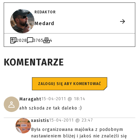
REDAKTOR
Medard
2028
3765
4
KOMENTARZE
ZALOGUJ SIĘ ABY KOMENTOWAĆ
15-04-2011 @
18:14
Maragaht
ahh szkoda ze tak daleko :)
15-04-2011 @
23:47
xasistis
Była organizowana majówka z podobnym
nastawieniem bliżej i jakoś nie znaleźli się