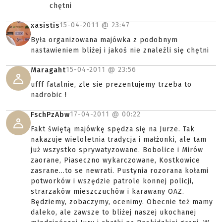
chętni
15-04-2011 @
23:47
xasistis
Była organizowana majówka z podobnym
nastawieniem bliżej i jakoś nie znaleźli się chętni
15-04-2011 @
23:56
Maragaht
ufff fatalnie, zle sie prezentujemy trzeba to
nadrobic !
17-04-2011 @
00:22
FschPzAbw
Fakt świętą majówkę spędza się na Jurze. Tak
nakazuje wieloletnia tradycja i małżonki, ale tam
już wszystko sprywatyzowane. Bobolice i Mirów
zaorane, Piaseczno wykarczowane, Kostkowice
zasrane...to se newrati. Pustynia rozorana kołami
potworków i wszędzie patrole konnej policji,
strarzaków mieszczuchów i karawany OAZ.
Będziemy, zobaczymy, ocenimy. Obecnie też mamy
daleko, ale zawsze to bliżej naszej ukochanej