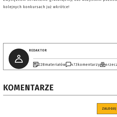
kolejnych konkursach już wkrótce!
REDAKTOR
228
materiałów
473
komentarzy
4
rzec
KOMENTARZE
ZALOGUJ