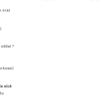
n oraz
j
 oddał ?
markowe)
la nich
obu