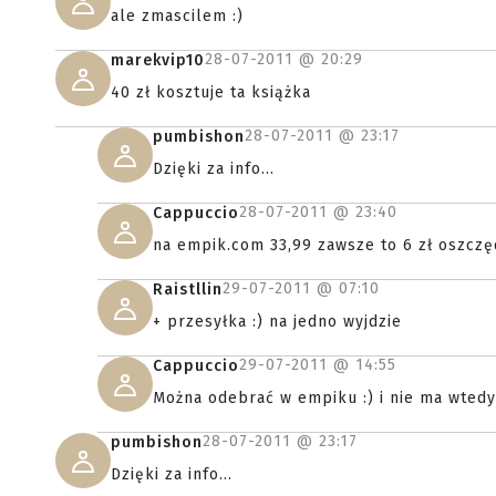
ale zmascilem :)
28-07-2011 @
20:29
marekvip10
40 zł kosztuje ta książka
28-07-2011 @
23:17
pumbishon
Dzięki za info...
28-07-2011 @
23:40
Cappuccio
na empik.com 33,99 zawsze to 6 zł oszczę
29-07-2011 @
07:10
Raistllin
+ przesyłka :) na jedno wyjdzie
29-07-2011 @
14:55
Cappuccio
Można odebrać w empiku :) i nie ma wtedy
28-07-2011 @
23:17
pumbishon
Dzięki za info...