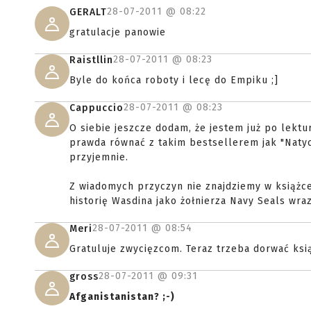
28-07-2011 @
08:22
GERALT
gratulacje panowie
28-07-2011 @
08:23
Raistllin
Byle do końca roboty i lecę do Empiku ;]
28-07-2011 @
08:23
Cappuccio
O siebie jeszcze dodam, że jestem już po lektu
prawda równać z takim bestsellerem jak "Natyc
przyjemnie.
Z wiadomych przyczyn nie znajdziemy w książce
historię Wasdina jako żołnierza Navy Seals wraz
28-07-2011 @
08:54
Meri
Gratuluje zwycięzcom. Teraz trzeba dorwać ksi
28-07-2011 @
09:31
gross
Afganistanistan? ;-)