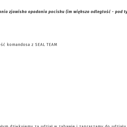
ania zjawiska opadania pocisku (im większa odległość - pod 
łym dziękujemy za udział w zabawie i zapraszamy do udziału