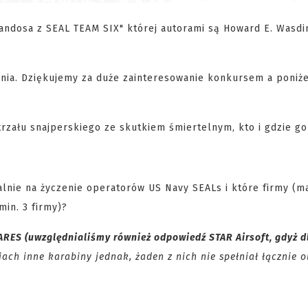
mandosa z SEAL TEAM SIX" której autorami są Howard E. Wasdi
ania. Dziękujemy za duże zainteresowanie konkursem a poniże
trzału snajperskiego ze skutkiem śmiertelnym, kto i gdzie go
alnie na życzenie operatorów US Navy SEALs i które firmy (
min. 3 firmy)?
ARES (uwzględnialiśmy również odpowiedź STAR Airsoft, gdyż d
iach inne karabiny jednak, żaden z nich nie spełniał łącznie 