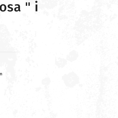
sa " i
om