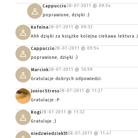
28-07-2011 @
09:54
Cappuccio
poprawione, dzięki :)
28-07-2011 @
09:32
Kofeina
Ahh dzięki za książke kolejna ciekawa lektura ;
28-07-2011 @
09:54
Cappuccio
poprawione, dzięki :)
28-07-2011 @
10:59
Marcink
Gratulacje dobrych odpowiedzi.
28-07-2011 @
11:27
JuniorStress
Gratulacje :P
28-07-2011 @
11:32
Rogi
Gratuluje ;)
28-07-2011 @
11:47
niedzwiedziek51