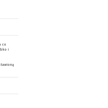
a co
bko i
stawioną