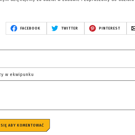
FACEBOOK
TWITTER
PINTEREST
zy w ekwipunku
 SIĘ ABY KOMENTOWAĆ