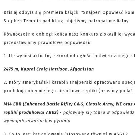
Dzisiaj odbyła się premiera książki "Snajper. Opowieść ko
Stephen Templin nad którą objeliśmy patronat medialny.
Równocześnie dobiegł końca nasz konkurs z okazji jej wyd
przedstawiamy prawidłowe odpowiedzi:
1. Ile wynosi aktualny rekord odległości potwierdzonego s
2475 m, Kapral Craig Harrison, Afganistan
2. Który amerykański karabin snajperski opracowano specj
produkują obecnie jego airsoftowe repliki (prosimy podać 
M14 EBR (Enhanced Battle Rifle) G&G, Classic Army, WE oraz 
repliki produkował ARES)
- pojawiały się także w odpowiedz
wymagań zawartych w pytaniu.
3. Co to jest: kąt celowania (stosowany również w ASG) ?