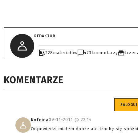
REDAKTOR
228
materiałów
473
komentarzy
4
rzec
KOMENTARZE
ZALOGUJ
09-11-2011 @
22:14
Kofeina
Odpowiedzi miałem dobre ale trochę się spóźn