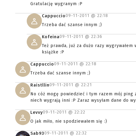
Gratulację wygranym :P
09-11-2011 @
22:18
Cappuccio
Trzeba dać szanse innym ;)
09-11-2011 @
22:36
Kofeina
Też prawda, już za dużo razy wygrywałem 
książke :P
09-11-2011 @
22:18
Cappuccio
Trzeba dać szanse innym ;)
09-11-2011 @
22:21
Raistllin
No cóż mogę powiedzieć i tym razem mój ping z
niech wygrają inni :P Zaraz wysyłam dane do wy
09-11-2011 @
22:22
Levvy
O jak miło, nie spodziewałem się :)
09-11-2011 @
22:32
Sab93