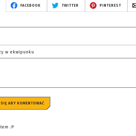
FACEBOOK
TWITTER
PINTEREST
zy w ekwipunku
 SIĘ ABY KOMENTOWAĆ
iłem :P