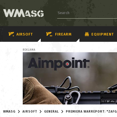
AIRSOFT
FIREARM
EQUIPMENT
REKLAMA
WMASG
AIRSOFT
GENERAL
PREMIERA WARREPORT: "ZAFG