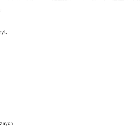
j
ryl,
cznych