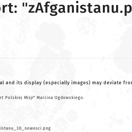
t: "zAfganistanu.pl
al and its display (especially images) may deviate fr
bet Polskiej Misji" Marcina Ogdowskiego.