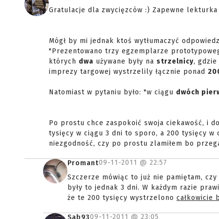
Gratulacje dla zwycięzców :) Zapewne lekturka
Mógł by mi jednak ktoś wytłumaczyć odpowiedz
"Prezentowano trzy egzemplarze prototypoweg
których
dwa
używane były na
strzelnicy
, gdzie
imprezy targowej wystrzelily łącznie ponad
20
Natomiast w pytaniu było: "w ciągu
dwóch pier
Po prostu chce zaspokoić swoja ciekawość, i do
tysięcy w ciągu 3 dni to sporo, a 200 tysięcy w 
niezgodność, czy po prostu zlamiłem bo przegap
09-11-2011 @
22:57
Promant
Szczerze mówiąc to już nie pamiętam, czy t
były to jednak 3 dni. W każdym razie praw
że te 200 tysięcy wystrzelono
całkowicie 
09-11-2011 @
23:05
Sab93