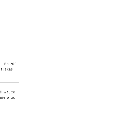
u. Bo 200
st jakas
żliwe, że
ie o to,