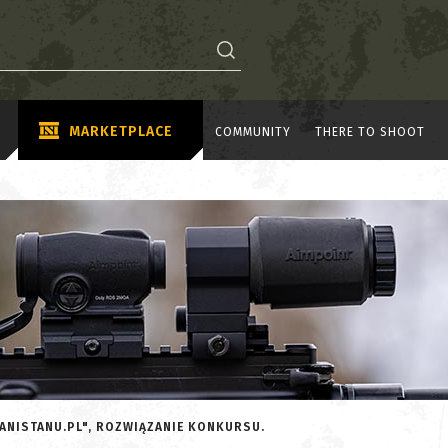
MARKETPLACE
COMMUNITY
THERE TO SHOOT
ANISTANU.PL", ROZWIĄZANIE KONKURSU.