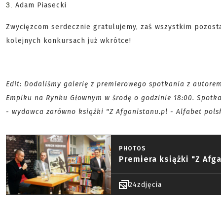
3. 
Adam Piasecki
Zwycięzcom serdecznie gratulujemy, zaś wszystkim pozosta
kolejnych konkursach już wkrótce!
Edit: Dodaliśmy galerię z premierowego spotkania z autor
Empiku na Rynku Głownym w środę o godzinie 18:00. Spotka
- wydawca zarówno książki "Z Afganistanu.pl - Alfabet polsk
PHOTOS
Premiera książki "Z Afga
24
zdjęcia