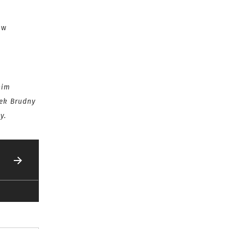
 w
kim
wek Brudny
y.