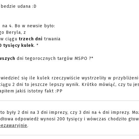
 bedzie udana :D
 na 4. Bo w newsie było:
o Beryla, z
 w ciągu
trzech dni
trwania
0 tysięcy kulek
. "
wszych
dni tegorocznych targów MSPO ?"
wiedzieć się ile kulek rzeczywiście wystrzeliły w przybliżeni
ciągu 2 dni to jeszcze lepszy wynik. Krótko mówiąć, czy tu je
iłem jakiś istotny fakt :PP
o były 2 dni na 3 dni imprezy, czy 3 dni na 4 dni imprezy. Mo
idłowa odpowiedź wynosi 200 tysięcy i wówczas chodziło głown
bezawaryjnie
.