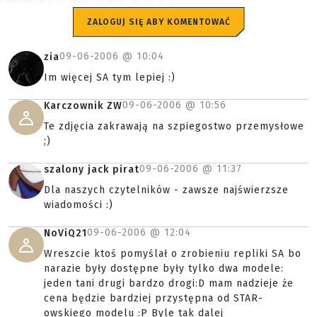
ZALOGUJ SIĘ ABY KOMENTOWAĆ
09-06-2006 @
10:04
zia
Im więcej SA tym lepiej :)
09-06-2006 @
10:56
Karczownik ZW
Te zdjęcia zakrawają na szpiegostwo przemysłowe
;)
09-06-2006 @
11:37
szalony jack pirat
Dla naszych czytelników - zawsze najświerzsze
wiadomości :)
09-06-2006 @
12:04
NoViQ21
Wreszcie ktoś pomyślał o zrobieniu repliki SA bo
narazie były dostępne były tylko dwa modele:
jeden tani drugi bardzo drogi:D mam nadzieje że
cena będzie bardziej przystępna od STAR-
owskiego modelu :P Byle tak dalej