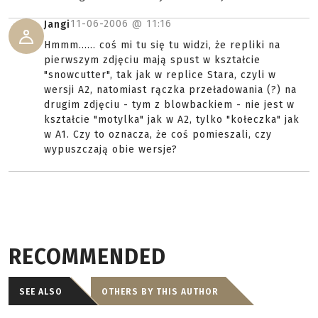
11-06-2006 @
11:16
Jangi
Hmmm...... coś mi tu się tu widzi, że repliki na
pierwszym zdjęciu mają spust w kształcie
"snowcutter", tak jak w replice Stara, czyli w
wersji A2, natomiast rączka przeładowania (?) na
drugim zdjęciu - tym z blowbackiem - nie jest w
kształcie "motylka" jak w A2, tylko "kołeczka" jak
w A1. Czy to oznacza, że coś pomieszali, czy
wypuszczają obie wersje?
RECOMMENDED
SEE ALSO
OTHERS BY THIS AUTHOR