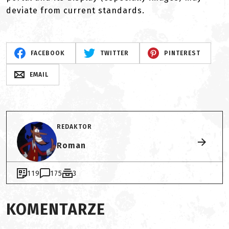
deviate from current standards.
FACEBOOK
TWITTER
PINTEREST
EMAIL
REDAKTOR
Roman
119
175
3
KOMENTARZE