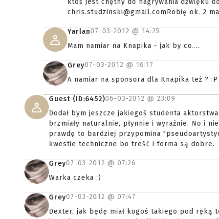
ktoś jest chętny do nagrywania dźwięku 
chris.studzinski@gmail.comRobię ok. 2 mat
07-03-2012 @
14:25
Yarlan
Mam namiar na Knapika - jak by co....
07-03-2012 @
16:17
Grey
A namiar na sponsora dla Knapika też ? :P
06-03-2012 @
23:09
Guest (ID:6452)
Dodał bym jeszcze jakiegoś studenta aktorstwa
brzmiały naturalnie, płynnie i wyraźnie. No i ni
prawdę to bardziej przypomina "pseudoartystyc
kwestie techniczne bo treść i forma są dobre.
07-03-2012 @
07:26
Grey
Warka czeka :)
07-03-2012 @
07:47
Grey
Dexter, jak będę miał kogoś takiego pod ręką to