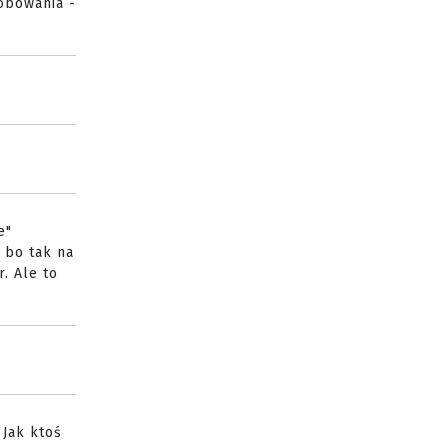
óbowania -
e"
u bo tak na
. Ale to
 Jak ktoś