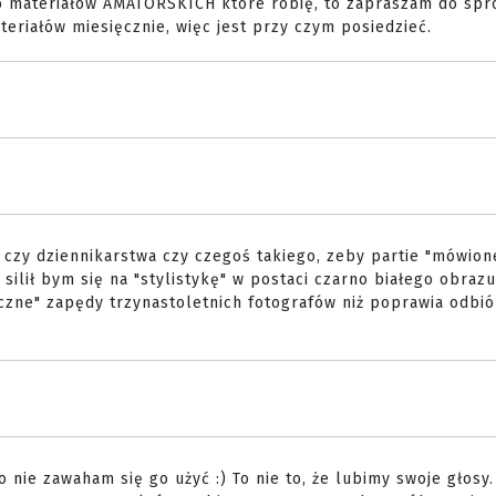
do materiałów AMATORSKICH które robię, to zapraszam do spr
eriałów miesięcznie, więc jest przy czym posiedzieć.
 czy dziennikarstwa czy czegoś takiego, zeby partie "mówion
e silił bym się na "stylistykę" w postaci czarno białego obraz
zne" zapędy trzynastoletnich fotografów niż poprawia odbiór
 nie zawaham się go użyć :) To nie to, że lubimy swoje głosy.