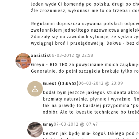
Jeden wyda Ci komendę po polsku, drugi po cho
Źle zrozumiesz, wykonasz nie to co trzeba i d
Regulamin dopuszcza używania polskich odpowi
zwolennikiem jednolitego nazewnictwa angielsk
Zdarzały się na zawodach sytuacje, że sędzia ż
wyciągnął broń i przełądował ją. Dekwa - bez 
06-03-2012 @
22:58
xasistis
Greyu - BIG THX za powycinanie moich zająknię
Generalnie, do pełni szczęścia brakuje tylko ro
06-03-2012 @
23:09
Guest (ID:6452)
Dodał bym jeszcze jakiegoś studenta akto
brzmiały naturalnie, płynnie i wyraźnie. No
tak na prawdę to bardziej przypomina "ps
odbiór. Ale to kwestie techniczne bo treś
07-03-2012 @
07:47
Grey
Dexter, jak będę miał kogoś takiego pod rę