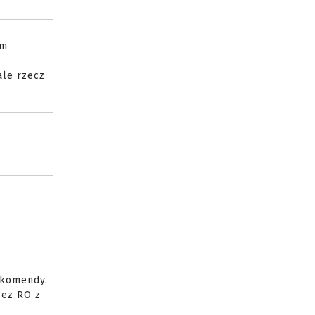
am
ale rzecz
 komendy.
zez RO z