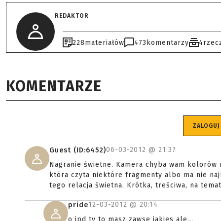
REDAKTOR
228
materiałów
473
komentarzy
4
rzec
KOMENTARZE
ZALOGUJ
06-03-2012 @
21:37
Guest (ID:6452)
Nagranie świetne. Kamera chyba wam kolorów ni
która czyta niektóre fragmenty albo ma nie na
tego relacja świetna. Krótka, treściwa, na temat
12-03-2012 @
20:14
pride
o jpd ty to masz zawse jakies ale...