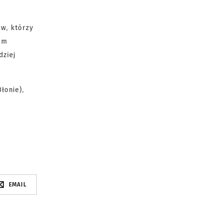
ów, którzy
ilm
dziej
łonie),
EMAIL