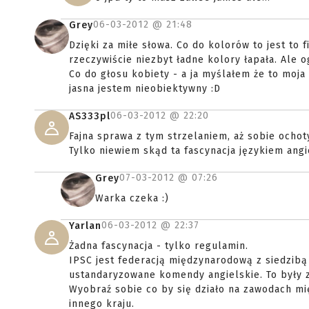
06-03-2012 @
21:48
Grey
Dzięki za miłe słowa. Co do kolorów to jest to
rzeczywiście niezbyt ładne kolory łapała. Ale o
Co do głosu kobiety - a ja myślałem że to moja d
jasna jestem nieobiektywny :D
06-03-2012 @
22:20
AS333pl
Fajna sprawa z tym strzelaniem, aż sobie ochot
Tylko niewiem skąd ta fascynacja językiem angi
07-03-2012 @
07:26
Grey
Warka czeka :)
06-03-2012 @
22:37
Yarlan
Żadna fascynacja - tylko regulamin.
IPSC jest federacją międzynarodową z siedzibą
ustandaryzowane komendy angielskie. To były 
Wyobraź sobie co by się działo na zawodach m
innego kraju.