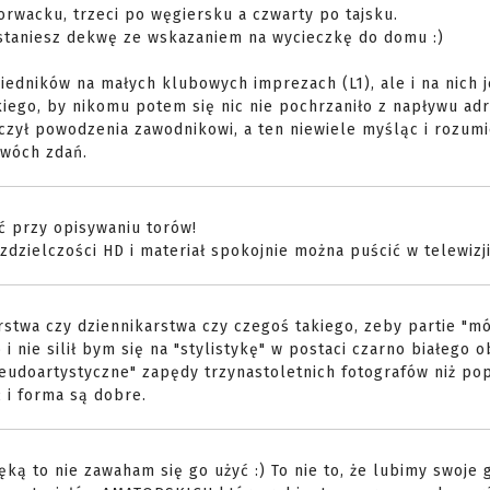
rwacku, trzeci po węgiersku a czwarty po tajsku.
ostaniesz dekwę ze wskazaniem na wycieczkę do domu :)
edników na małych klubowych imprezach (L1), ale i na nich 
iego, by nikomu potem się nic nie pochrzaniło z napływu adr
yczył powodzenia zawodnikowi, a ten niewiele myśląc i rozumi
dwóch zdań.
ć przy opisywaniu torów!
zdzielczości HD i materiał spokojnie można puścić w telewizji
rstwa czy dziennikarstwa czy czegoś takiego, zeby partie "m
 i nie silił bym się na "stylistykę" w postaci czarno białego 
eudoartystyczne" zapędy trzynastoletnich fotografów niż po
ć i forma są dobre.
ką to nie zawaham się go użyć :) To nie to, że lubimy swoje g