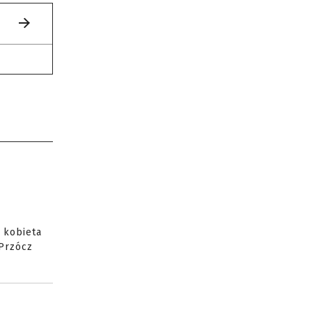
 kobieta
 Przócz