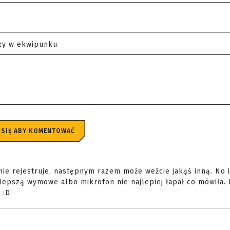
zy w ekwipunku
 SIĘ ABY KOMENTOWAĆ
e rejestruje, następnym razem może weźcie jakąś inną. No i
jlepszą wymowe albo mikrofon nie najlepiej łapał co mówiła.
 :D.