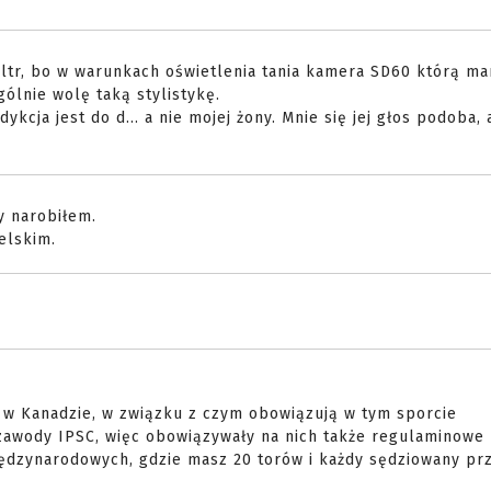
 filtr, bo w warunkach oświetlenia tania kamera SD60 którą m
gólnie wolę taką stylistykę.
ykcja jest do d... a nie mojej żony. Mnie się jej głos podoba, 
y narobiłem.
elskim.
 w Kanadzie, w związku z czym obowiązują w tym sporcie
zawody IPSC, więc obowiązywały na nich także regulaminowe
iędzynarodowych, gdzie masz 20 torów i każdy sędziowany pr