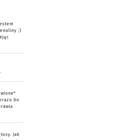
jestem
enaliny ;)
ejąc
.
ówione"
obrazu bo
prawia
łosy. Jak