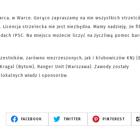
marca, w Warce. Gorąco zapraszamy na nie wszystkich strzelc
 Licencja strzelecka nie jest niezbędna. Mamy nadzieję, że f
ach IPSC. Na miejscu możecie liczyć na życzliwą pomoc bar
zestników, zarówno niezrzeszonych, jak i klubowiczów KNJ (B
Kragal (Bytom), Ranger Unit (Warszawa). Zawody zostały
 lokalnych władz i sponsorów.
FACEBOOK
TWITTER
PINTEREST