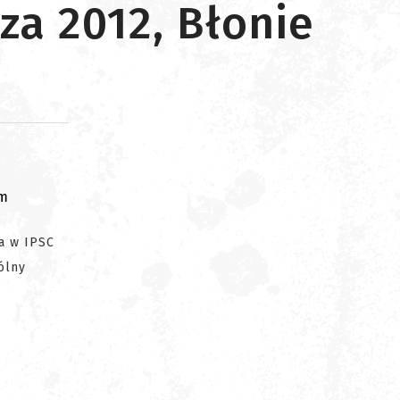
za 2012, Błonie
om
a w IPSC
ólny