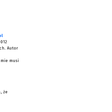
pl
2012
ch. Autor
umie musi
, że