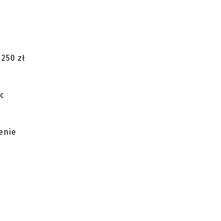
250 zł
sc
enie