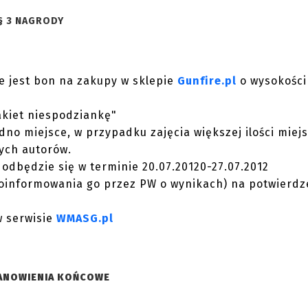
§ 3 NAGRODY
e jest bon na zakupy w sklepie
Gunfire.pl
o wysokości 
akiet niespodziankę"
no miejsce, w przypadku zajęcia większej ilości miej
ych autorów.
odbędzie się w terminie 20.07.20120-27.07.2012
poinformowania go przez PW o wynikach) na potwierdz
w serwisie
WMASG.pl
TANOWIENIA KOŃCOWE