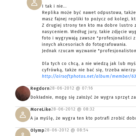
I tak i nie...
Replika może być nawet odpustowa, także
masz fajnej repliki to pożycz od kolegi, k
Z drugiej strony ten kto ma dobre lustro 
nasyceniem. Według jury, takie zdjęcie wy
foto i wygrywają zawsze "profesjonaliści 
innych akcesoriach do fotografowania.
Jednak rzucam wyzwanie "profesjonalistom
Dla tych co chcą, a nie wiedzą jak lub my
cyfrówką, także nie bać się, trzeba wierzyć
http://airsoftphotos.net/album/member/6
28-06-2012 @
07:16
Regdorn
Dokładnie, mogę się założyć że wygra sprzęt za
28-06-2012 @
08:32
MoreLike
A ja myślę, że wygra ten kto potrafi zrobić dobr
28-06-2012 @
08:54
Olymp