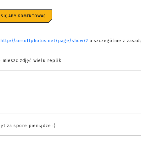
 SIĘ ABY KOMENTOWAĆ
:
http://airsoftphotos.net/page/show/2
a szczególnie z zasadą
e mieszc zdjęć wielu replik
ęt za spore pieniądze :)