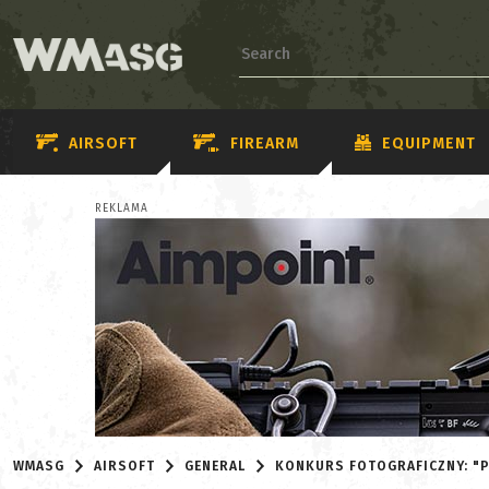
AIRSOFT
FIREARM
EQUIPMENT
REKLAMA
WMASG
AIRSOFT
GENERAL
KONKURS FOTOGRAFICZNY: "