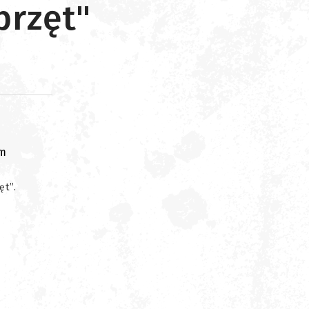
przęt"
om
ęt”.