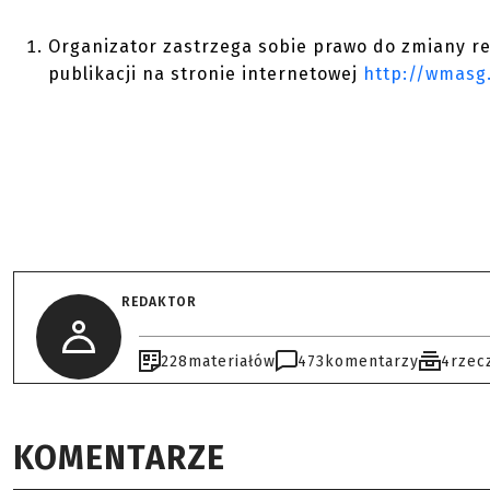
Organizator zastrzega sobie prawo do zmiany r
publikacji na stronie internetowej
http://wmasg
REDAKTOR
228
materiałów
473
komentarzy
4
rzec
KOMENTARZE