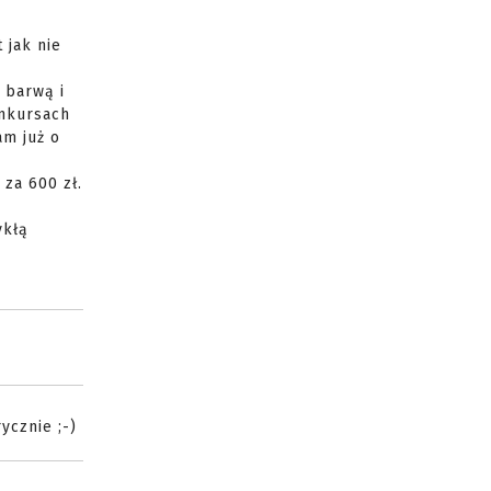
 jak nie
 barwą i
onkursach
am już o
za 600 zł.
ykłą
ycznie ;-)