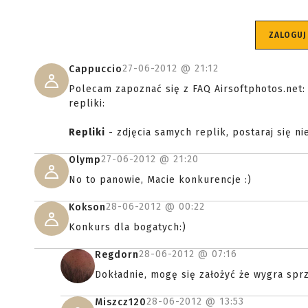
ZALOGUJ
27-06-2012 @
21:12
Cappuccio
Polecam zapoznać się z FAQ Airsoftphotos.net
repliki:
Repliki
- zdjęcia samych replik, postaraj się ni
27-06-2012 @
21:20
Olymp
No to panowie, Macie konkurencje :)
28-06-2012 @
00:22
Kokson
Konkurs dla bogatych:)
28-06-2012 @
07:16
Regdorn
Dokładnie, mogę się założyć że wygra sprz
28-06-2012 @
13:53
Miszcz120