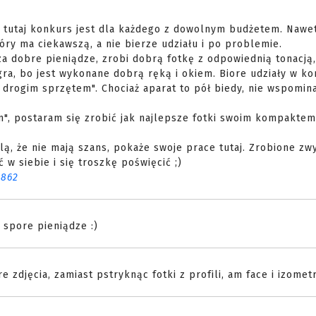
 tutaj konkurs jest dla każdego z dowolnym budżetem. Nawet
tóry ma ciekawszą, a nie bierze udziału i po problemie.
za dobre pieniądze, zrobi dobrą fotkę z odpowiednią tonacją,
gra, bo jest wykonane dobrą ręką i okiem. Biore udziały w k
z drogim sprzętem". Chociaż aparat to pół biedy, nie wspomin
", postaram się zrobić jak najlepsze fotki swoim kompaktem 
ślą, że nie mają szans, pokaże swoje prace tutaj. Zrobione zw
 w siebie i się troszkę poświęcić ;)
3862
 spore pieniądze :)
e zdjęcia, zamiast pstryknąc fotki z profili, am face i izometr