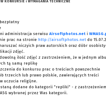
 W KONKURSIE i WYMAGANIA TECHNICZNE
 bezpłatny
e
ni administracja serwisu
Airsoftphotos.net
i
WMASG.
nie prac na stronie
http://airsoftphotos.net
do 15.07.
naruszać niczyich praw autorskich oraz dóbr osobisty
ikacji zdjęć.
owolną ilość zdjęć z zastrzeżeniem, że w jednym alb
ych tą samą replikę
szczenia do konkursu prac o treściach powszechnie
 trzecich lub prawo polskie, zawierających treści
 uczucia religijne.
ostaną dodane do kategorii "repliki" - z zastrzeżeniem
ASG wybranej przez Was kategorii.