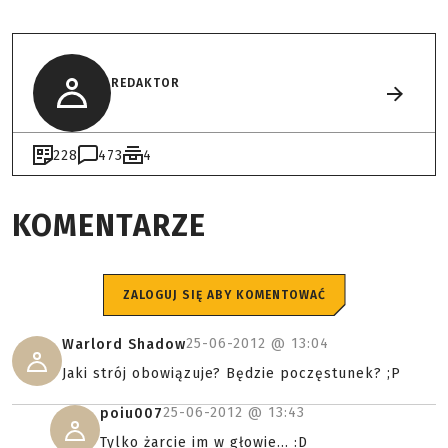
REDAKTOR
228
473
4
KOMENTARZE
ZALOGUJ SIĘ ABY KOMENTOWAĆ
25-06-2012 @
13:04
Warlord Shadow
Jaki strój obowiązuje? Będzie poczęstunek? ;P
25-06-2012 @
13:43
poiu007
Tylko żarcie im w głowie... :D