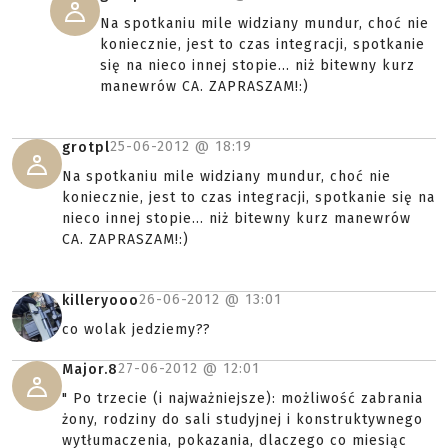
Na spotkaniu mile widziany mundur, choć nie
koniecznie, jest to czas integracji, spotkanie
się na nieco innej stopie... niż bitewny kurz
manewrów CA. ZAPRASZAM!:)
25-06-2012 @
18:19
grotpl
Na spotkaniu mile widziany mundur, choć nie
koniecznie, jest to czas integracji, spotkanie się na
nieco innej stopie... niż bitewny kurz manewrów
CA. ZAPRASZAM!:)
26-06-2012 @
13:01
killeryooo
co wolak jedziemy??
27-06-2012 @
12:01
Major.8
" Po trzecie (i najważniejsze): możliwość zabrania
żony, rodziny do sali studyjnej i konstruktywnego
wytłumaczenia, pokazania, dlaczego co miesiąc