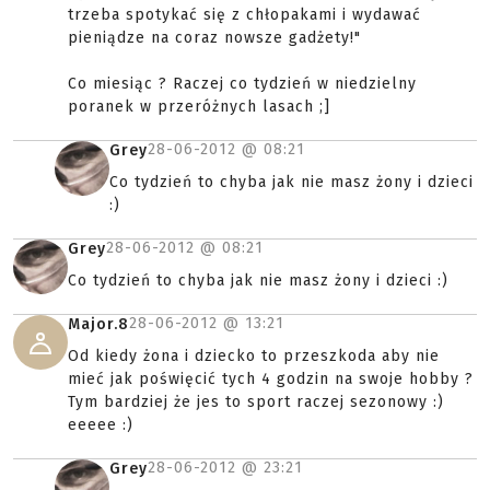
trzeba spotykać się z chłopakami i wydawać
pieniądze na coraz nowsze gadżety!"
Co miesiąc ? Raczej co tydzień w niedzielny
poranek w przeróżnych lasach ;]
28-06-2012 @
08:21
Grey
Co tydzień to chyba jak nie masz żony i dzieci
:)
28-06-2012 @
08:21
Grey
Co tydzień to chyba jak nie masz żony i dzieci :)
28-06-2012 @
13:21
Major.8
Od kiedy żona i dziecko to przeszkoda aby nie
mieć jak poświęcić tych 4 godzin na swoje hobby ?
Tym bardziej że jes to sport raczej sezonowy :)
eeeee :)
28-06-2012 @
23:21
Grey