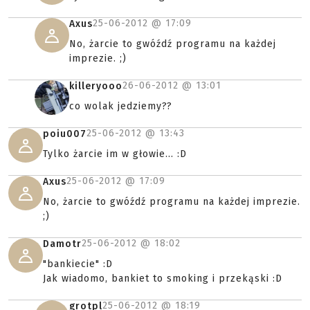
25-06-2012 @
17:09
Axus
No, żarcie to gwóźdź programu na każdej
imprezie. ;)
26-06-2012 @
13:01
killeryooo
co wolak jedziemy??
25-06-2012 @
13:43
poiu007
Tylko żarcie im w głowie... :D
25-06-2012 @
17:09
Axus
No, żarcie to gwóźdź programu na każdej imprezie.
;)
25-06-2012 @
18:02
Damotr
"bankiecie" :D
Jak wiadomo, bankiet to smoking i przekąski :D
25-06-2012 @
18:19
grotpl